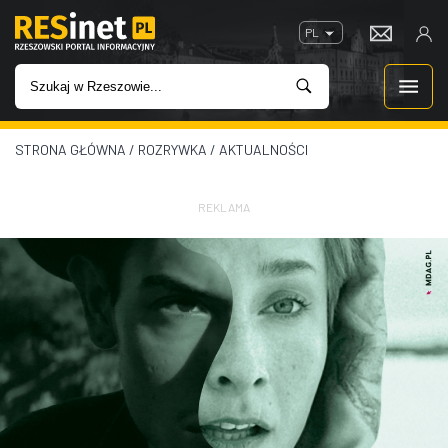
PL
STRONA GŁÓWNA
/
ROZRYWKA
/
AKTUALNOŚCI
WIADOMOŚCI
INWESTYCJE
REKLAMA
IMPREZY
ROZRYWKA
W KINACH
GASTRONOMIA