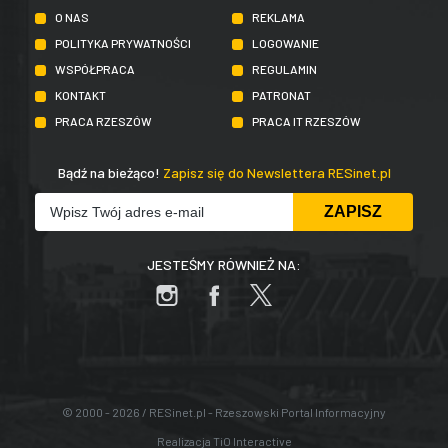
O NAS
REKLAMA
POLITYKA PRYWATNOŚCI
LOGOWANIE
WSPÓŁPRACA
REGULAMIN
KONTAKT
PATRONAT
PRACA RZESZÓW
PRACA IT RZESZÓW
Bądź na bieżąco!
Zapisz się do Newslettera RESinet.pl
JESTEŚMY RÓWNIEŻ NA:
© 2000 - 2026 / RESinet.pl - Rzeszowski Portal Informacyjny
Realizacja
TiO Interactive