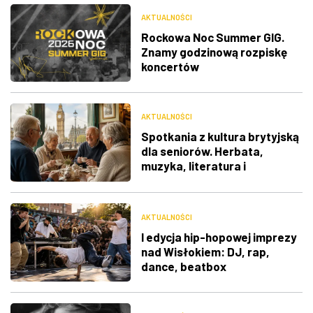
AKTUALNOŚCI
Rockowa Noc Summer GIG.
Znamy godzinową rozpiskę
koncertów
AKTUALNOŚCI
Spotkania z kultura brytyjską
dla seniorów. Herbata,
muzyka, literatura i
ciekawostki
AKTUALNOŚCI
I edycja hip-hopowej imprezy
nad Wisłokiem: DJ, rap,
dance, beatbox