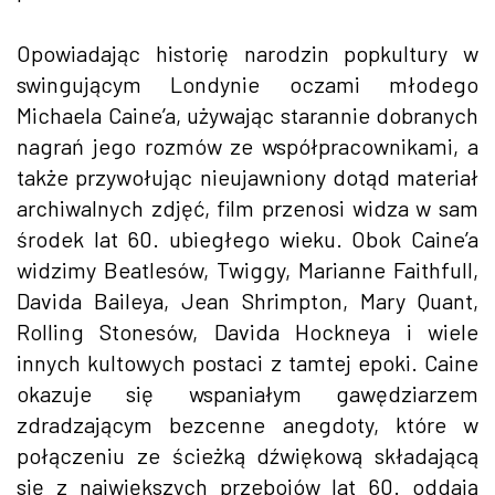
Opowiadając historię narodzin popkultury w
swingującym Londynie oczami młodego
Michaela Caine’a, używając starannie dobranych
nagrań jego rozmów ze współpracownikami, a
także przywołując nieujawniony dotąd materiał
archiwalnych zdjęć, film przenosi widza w sam
środek lat 60. ubiegłego wieku. Obok Caine’a
widzimy Beatlesów, Twiggy, Marianne Faithfull,
Davida Baileya, Jean Shrimpton, Mary Quant,
Rolling Stonesów, Davida Hockneya i wiele
innych kultowych postaci z tamtej epoki. Caine
okazuje się wspaniałym gawędziarzem
zdradzającym bezcenne anegdoty, które w
połączeniu ze ścieżką dźwiękową składającą
się z największych przebojów lat 60. oddają