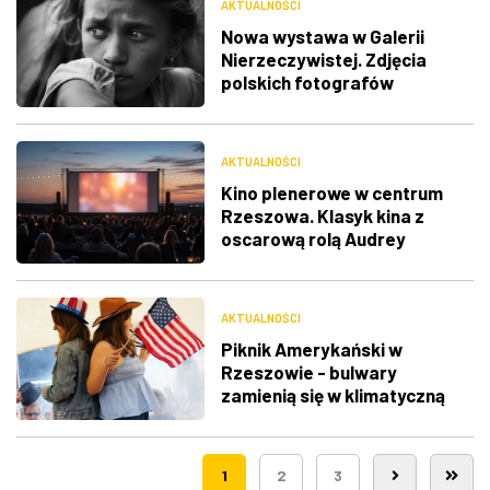
AKTUALNOŚCI
Nowa wystawa w Galerii
Nierzeczywistej. Zdjęcia
polskich fotografów
docenione na świecie
AKTUALNOŚCI
Kino plenerowe w centrum
Rzeszowa. Klasyk kina z
oscarową rolą Audrey
Hepburn
AKTUALNOŚCI
Piknik Amerykański w
Rzeszowie - bulwary
zamienią się w klimatyczną
Route 66
1
2
3