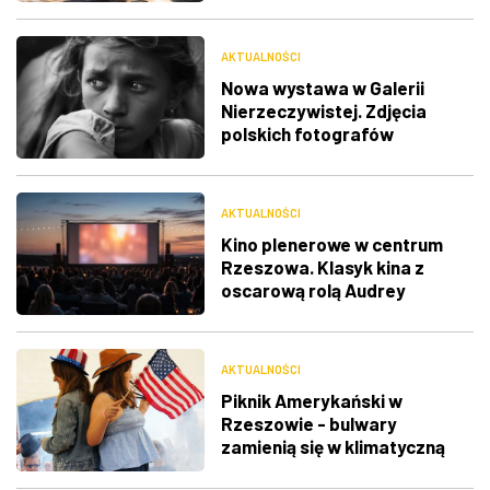
AKTUALNOŚCI
Nowa wystawa w Galerii
Nierzeczywistej. Zdjęcia
polskich fotografów
docenione na świecie
AKTUALNOŚCI
Kino plenerowe w centrum
Rzeszowa. Klasyk kina z
oscarową rolą Audrey
Hepburn
AKTUALNOŚCI
Piknik Amerykański w
Rzeszowie - bulwary
zamienią się w klimatyczną
Route 66