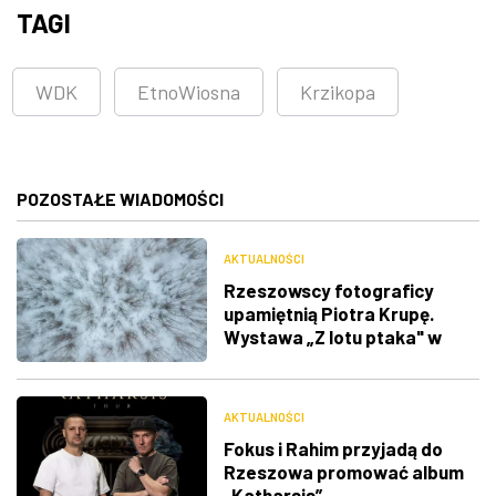
TAGI
WDK
EtnoWiosna
Krzikopa
POZOSTAŁE WIADOMOŚCI
AKTUALNOŚCI
Rzeszowscy fotograficy
upamiętnią Piotra Krupę.
Wystawa „Z lotu ptaka" w
RDK
AKTUALNOŚCI
Fokus i Rahim przyjadą do
Rzeszowa promować album
„Katharsis”