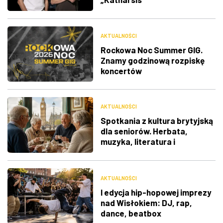
AKTUALNOŚCI
Rockowa Noc Summer GIG.
Znamy godzinową rozpiskę
koncertów
AKTUALNOŚCI
Spotkania z kultura brytyjską
dla seniorów. Herbata,
muzyka, literatura i
ciekawostki
AKTUALNOŚCI
I edycja hip-hopowej imprezy
nad Wisłokiem: DJ, rap,
dance, beatbox