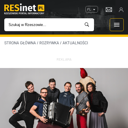
PL
STRONA GŁÓWNA
/
ROZRYWKA
/
AKTUALNOŚCI
WIADOMOŚCI
INWESTYCJE
REKLAMA
IMPREZY
ROZRYWKA
W KINACH
GASTRONOMIA