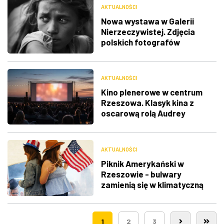
AKTUALNOŚCI
Nowa wystawa w Galerii
Nierzeczywistej. Zdjęcia
polskich fotografów
docenione na świecie
AKTUALNOŚCI
Kino plenerowe w centrum
Rzeszowa. Klasyk kina z
oscarową rolą Audrey
Hepburn
AKTUALNOŚCI
Piknik Amerykański w
Rzeszowie - bulwary
zamienią się w klimatyczną
Route 66
1
2
3