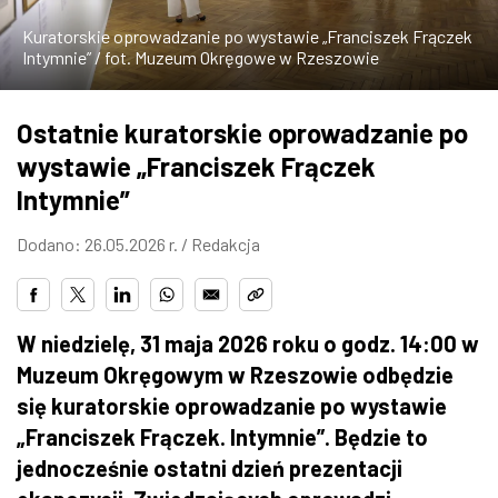
ZDJĘCIA
Kuratorskie oprowadzanie po wystawie „Franciszek Frączek
Intymnie” / fot. Muzeum Okręgowe w Rzeszowie
W RZESZOWIE
Ostatnie kuratorskie oprowadzanie po
wystawie „Franciszek Frączek
Intymnie”
Dodano: 26.05.2026 r. /
Redakcja
W niedzielę, 31 maja 2026 roku o godz. 14:00 w
Muzeum Okręgowym w Rzeszowie odbędzie
się kuratorskie oprowadzanie po wystawie
„Franciszek Frączek. Intymnie”. Będzie to
jednocześnie ostatni dzień prezentacji