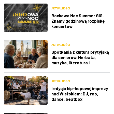
AKTUALNOŚCI
Rockowa Noc Summer GIG.
Znamy godzinową rozpiskę
koncertów
AKTUALNOŚCI
Spotkania z kultura brytyjską
dla seniorów. Herbata,
muzyka, literatura i
ciekawostki
AKTUALNOŚCI
I edycja hip-hopowej imprezy
nad Wisłokiem: DJ, rap,
dance, beatbox