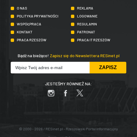
O NAS
REKLAMA
POLITYKA PRYWATNOŚCI
LOGOWANIE
WSPÓŁPRACA
REGULAMIN
KONTAKT
PATRONAT
PRACA RZESZÓW
PRACA IT RZESZÓW
Bądź na bieżąco!
Zapisz się do Newslettera RESinet.pl
JESTEŚMY RÓWNIEŻ NA:
© 2000 - 2026 / RESinet.pl - Rzeszowski Portal Informacyjny