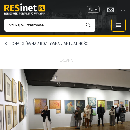
PL
STRONA GŁÓWNA
/
ROZRYWKA
/
AKTUALNOŚCI
WIADOMOŚCI
INWESTYCJE
REKLAMA
IMPREZY
ROZRYWKA
W KINACH
GASTRONOMIA