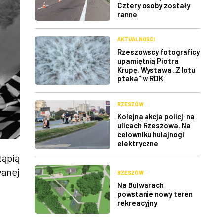
Cztery osoby zostały
ranne
AKTUALNOŚCI
Rzeszowscy fotograficy
upamiętnią Piotra
Krupę. Wystawa „Z lotu
ptaka" w RDK
RZESZÓW
Kolejna akcja policji na
ulicach Rzeszowa. Na
celowniku hulajnogi
elektryczne
tąpią
wanej
RZESZÓW
Na Bulwarach
powstanie nowy teren
rekreacyjny