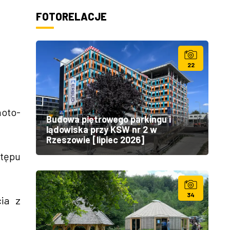
FOTORELACJE
22
hoto-
Budowa piętrowego parkingu i
lądowiska przy KSW nr 2 w
Rzeszowie [lipiec 2026]
stępu
34
ia z