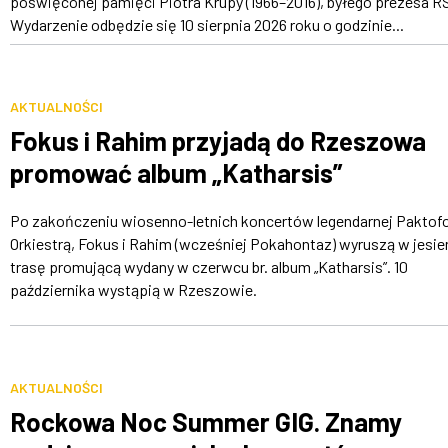
poświęconej pamięci Piotra Krupy (1966–2016), byłego prezesa R
Wydarzenie odbędzie się 10 sierpnia 2026 roku o godzinie...
AKTUALNOŚCI
Fokus i Rahim przyjadą do Rzeszowa
promować album „Katharsis”
Po zakończeniu wiosenno-letnich koncertów legendarnej Paktofo
Orkiestrą, Fokus i Rahim (wcześniej Pokahontaz) wyruszą w jesie
trasę promującą wydany w czerwcu br. album „Katharsis”. 10
października wystąpią w Rzeszowie.
AKTUALNOŚCI
Rockowa Noc Summer GIG. Znamy