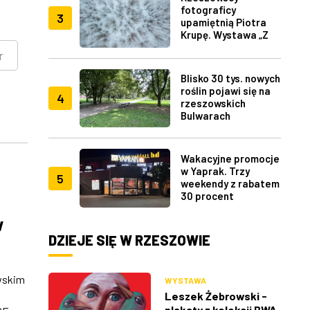
fotograficy
3
upamiętnią Piotra
Krupę. Wystawa „Z
lotu ptaka" w RDK
r
Blisko 30 tys. nowych
roślin pojawi się na
4
rzeszowskich
Bulwarach
Wakacyjne promocje
w Yaprak. Trzy
5
weekendy z rabatem
30 procent
w
DZIEJE SIĘ W RZESZOWIE
wskim
WYSTAWA
Leszek Żebrowski -
plakaty z kolekcji BWA