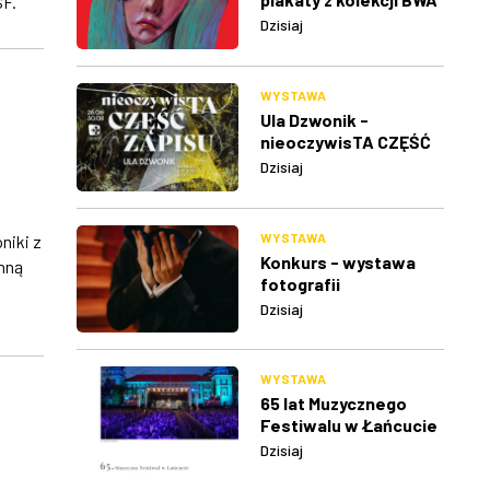
SF.
w Rzeszowie
Dzisiaj
WYSTAWA
Ula Dzwonik -
nieoczywisTA CZĘŚĆ
ZAPISU
Dzisiaj
WYSTAWA
niki z
Konkurs - wystawa
nną
fotografii
Dzisiaj
WYSTAWA
65 lat Muzycznego
Festiwalu w Łańcucie
Dzisiaj