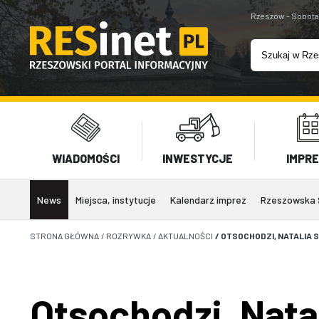
Rzeszów - Sobota
WIADOMOŚCI
INWESTYCJE
IMPR
News
Miejsca, instytucje
Kalendarz imprez
Rzeszowska 
STRONA GŁÓWNA
/
ROZRYWKA
/
AKTUALNOŚCI
/
OTSOCHODZI, NATALIA 
Otsochodzi, Nata