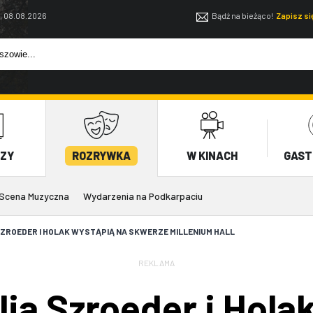
, 08.08.2026
Bądź na bieżąco!
Zapisz s
EZY
ROZRYWKA
W KINACH
GAST
Scena Muzyczna
Wydarzenia na Podkarpaciu
SZROEDER I HOLAK WYSTĄPIĄ NA SKWERZE MILLENIUM HALL
REKLAMA
lia Szroeder i Hola