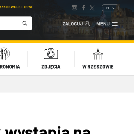
ię do NEWSLETTERA
PL
ZALOGUJ
MENU
RONOMIA
ZDJĘCIA
W RZESZOWIE
k wystąpią na