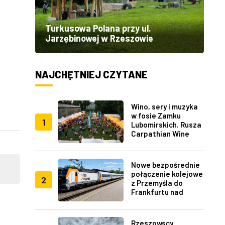
Turkusowa Polana przy ul.
Jarzębinowej w Rzeszowie
NAJCHĘTNIEJ CZYTANE
Wino, sery i muzyka
w fosie Zamku
1
Lubomirskich. Rusza
Carpathian Wine
Fest w Rzeszowie
Nowe bezpośrednie
połączenie kolejowe
2
z Przemyśla do
Frankfurtu nad
Menem
Rzeszowscy