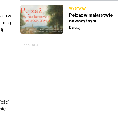
WYSTAWA
Pejzaż w malarstwie
walu w
nowożytnym
Lisiej
Dzisiaj
wą
REKLAMA
i
ieści
się