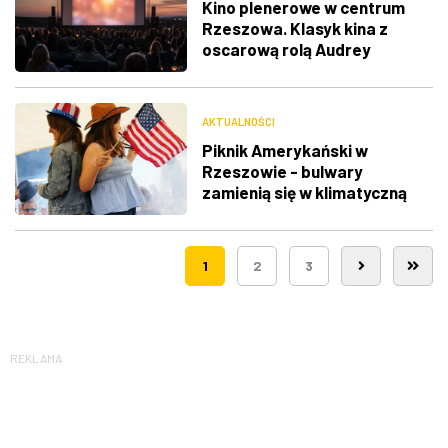
Kino plenerowe w centrum
Rzeszowa. Klasyk kina z
oscarową rolą Audrey
Hepburn
AKTUALNOŚCI
Piknik Amerykański w
Rzeszowie - bulwary
zamienią się w klimatyczną
Route 66
1
2
3
REKLAMA