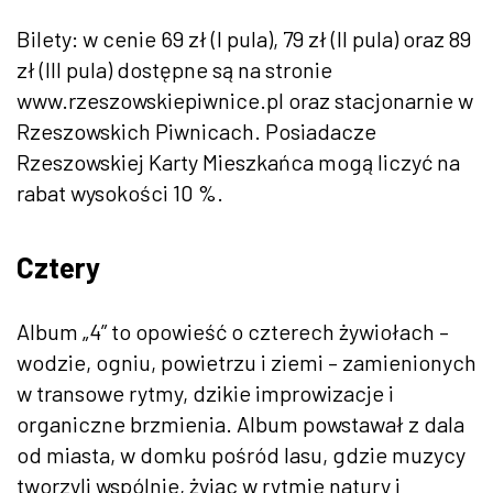
Bilety: w cenie 69 zł (I pula), 79 zł (II pula) oraz 89
zł (III pula) dostępne są na stronie
www.rzeszowskiepiwnice.pl oraz stacjonarnie w
Rzeszowskich Piwnicach. Posiadacze
Rzeszowskiej Karty Mieszkańca mogą liczyć na
rabat wysokości 10 %.
Cztery
Album „4” to opowieść o czterech żywiołach –
wodzie, ogniu, powietrzu i ziemi – zamienionych
w transowe rytmy, dzikie improwizacje i
organiczne brzmienia. Album powstawał z dala
od miasta, w domku pośród lasu, gdzie muzycy
tworzyli wspólnie, żyjąc w rytmie natury i