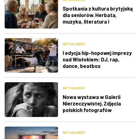
Spotkania z kultura brytyjską
dla seniorów. Herbata,
muzyka, literatura i
ciekawostki
AKTUALNOŚCI
I edycja hip-hopowej imprezy
nad Wisłokiem: DJ, rap,
dance, beatbox
AKTUALNOŚCI
Nowa wystawa w Galerii
Nierzeczywistej. Zdjęcia
polskich fotografów
docenione na świecie
AKTUALNOŚCI