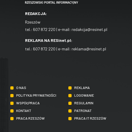
REDAKCJA:
Rzeszów
tel.:
607 872 220
| e-mail:
redakcja@resinet.pl
REKLAMA NA RESinet.pl:
tel.:
607 872 220
| e-mail:
reklama@resinet.pl
O NAS
REKLAMA
POLITYKA PRYWATNOŚCI
LOGOWANIE
WSPÓŁPRACA
REGULAMIN
KONTAKT
PATRONAT
PRACA RZESZÓW
PRACA IT RZESZÓW