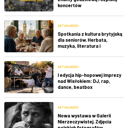
koncertów
AKTUALNOŚCI
Spotkania z kultura brytyjską
dla seniorów. Herbata,
muzyka, literatura i
ciekawostki
AKTUALNOŚCI
I edycja hip-hopowej imprezy
nad Wisłokiem: DJ, rap,
dance, beatbox
AKTUALNOŚCI
Nowa wystawa w Galerii
Nierzeczywistej. Zdjęcia
polskich fotografów