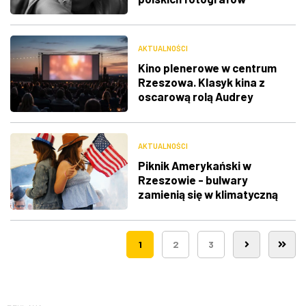
docenione na świecie
AKTUALNOŚCI
Kino plenerowe w centrum
Rzeszowa. Klasyk kina z
oscarową rolą Audrey
Hepburn
AKTUALNOŚCI
Piknik Amerykański w
Rzeszowie - bulwary
zamienią się w klimatyczną
Route 66
1
2
3