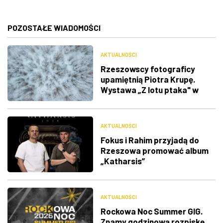
POZOSTAŁE WIADOMOŚCI
AKTUALNOŚCI
Rzeszowscy fotograficy
upamiętnią Piotra Krupę.
Wystawa „Z lotu ptaka" w
RDK
AKTUALNOŚCI
Fokus i Rahim przyjadą do
Rzeszowa promować album
„Katharsis”
AKTUALNOŚCI
Rockowa Noc Summer GIG.
Znamy godzinową rozpiskę