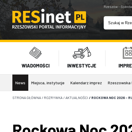
Rzeszów - Sobota
WIADOMOŚCI
INWESTYCJE
IMPR
News
Miejsca, instytucje
Kalendarz imprez
Rzeszowska 
STRONA GŁÓWNA
/
ROZRYWKA
/
AKTUALNOŚCI
/
ROCKOWA NOC 2026 – 
Rockowa Noc 202