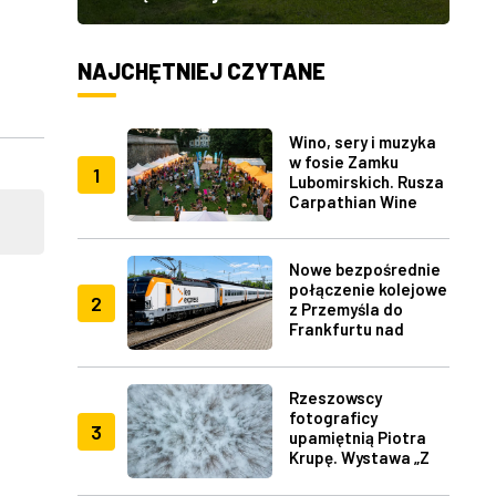
NAJCHĘTNIEJ CZYTANE
Wino, sery i muzyka
w fosie Zamku
1
Lubomirskich. Rusza
Carpathian Wine
Fest w Rzeszowie
Nowe bezpośrednie
połączenie kolejowe
2
z Przemyśla do
Frankfurtu nad
Menem
Rzeszowscy
fotograficy
3
upamiętnią Piotra
Krupę. Wystawa „Z
lotu ptaka" w RDK