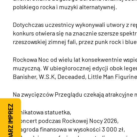
polskiego rocka i muzyki alternatywnej.
Dotychczas uczestnicy wykonywali utwory z re
konkurs otwiera się na znacznie szersze spekt
rzeszowskiej zimnej fali, przez punk rock i bl
Rockowa Noc od wielu lat konsekwentnie wspi
muzyczną. W ubiegłorocznej edycji obok legen
Banisher, W.S.K, Deceaded, Little Man Figurin
Na zwycięzców Przeglądu czekają atrakcyjne 
KALENDARZ IMPREZ
• unikatowa statuetka,
• koncert podczas Rockowej Nocy 2026,
• nagroda finansowa w wysokości 3 000 zł,