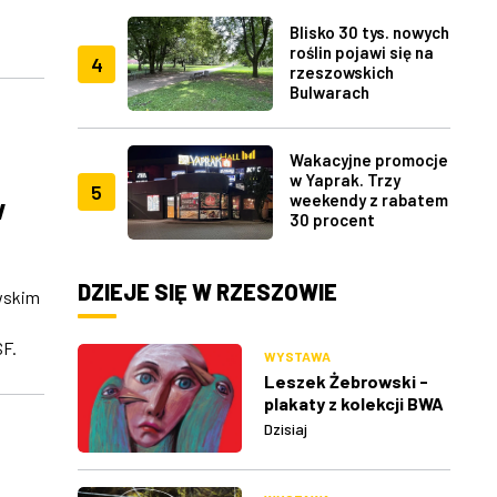
Blisko 30 tys. nowych
roślin pojawi się na
4
rzeszowskich
Bulwarach
Wakacyjne promocje
w Yaprak. Trzy
5
weekendy z rabatem
w
30 procent
DZIEJE SIĘ W RZESZOWIE
wskim
SF.
WYSTAWA
Leszek Żebrowski -
plakaty z kolekcji BWA
w Rzeszowie
Dzisiaj