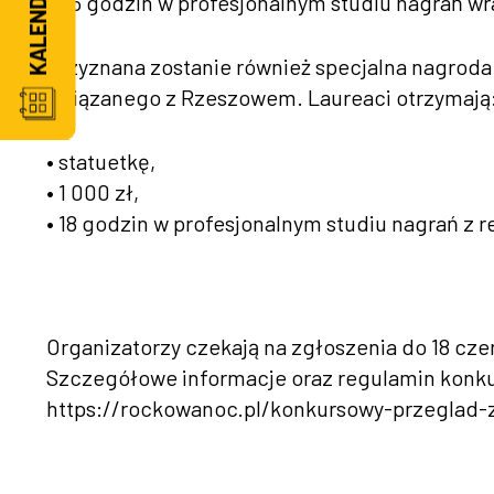
• 36 godzin w profesjonalnym studiu nagrań wr
Przyznana zostanie również specjalna nagroda 
związanego z Rzeszowem. Laureaci otrzymają
• statuetkę,
• 1 000 zł,
• 18 godzin w profesjonalnym studiu nagrań z 
Organizatorzy czekają na zgłoszenia do 18 cze
Szczegółowe informacje oraz regulamin konku
https://rockowanoc.pl/konkursowy-przeglad-