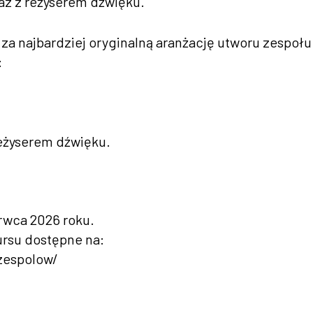
az z reżyserem dźwięku.
za najbardziej oryginalną aranżację utworu zespołu
:
reżyserem dźwięku.
rwca 2026 roku.
rsu dostępne na:
zespolow/