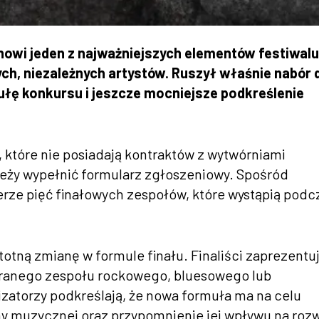
owi jeden z najważniejszych elementów festiwalu
ch, niezależnych artystów. Ruszył właśnie nabór 
ułę konkursu i jeszcze mocniejsze podkreślenie
 które nie posiadają kontraktów z wytwórniami
leży wypełnić formularz zgłoszeniowy. Spośród
rze pięć finałowych zespołów, które wystąpią podc
tną zmianę w formule finału. Finaliści zaprezentu
branego zespołu rockowego, bluesowego lub
torzy podkreślają, że nowa formuła ma na celu
y muzycznej oraz przypomnienie jej wpływu na roz