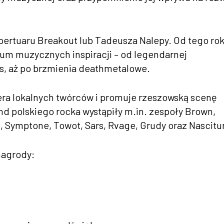
pertuaru Breakout lub Tadeusza Nalepy. Od tego ro
rum muzycznych inspiracji – od legendarnej
ues, aż po brzmienia deathmetalowe.
era lokalnych twórców i promuje rzeszowską scenę
d polskiego rocka wystąpiły m.in. zespoły Brown,
e, Symptone, Towot, Sars, Rvage, Grudy oraz Nascitu
nagrody: