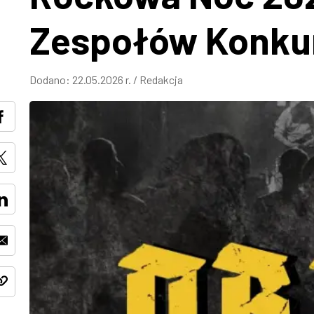
Zespołów Konku
Dodano:
22.05.2026 r.
/
Redakcja