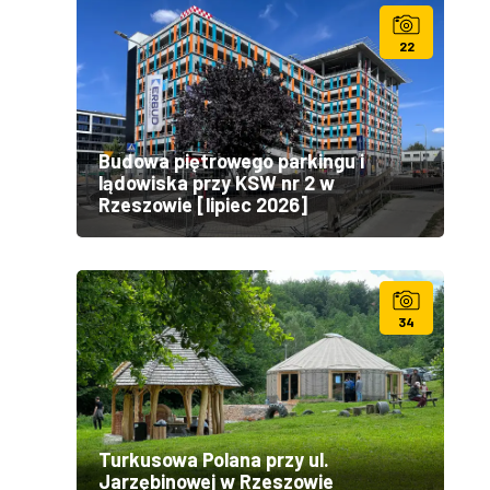
22
Budowa piętrowego parkingu i
lądowiska przy KSW nr 2 w
Rzeszowie [lipiec 2026]
34
Turkusowa Polana przy ul.
Jarzębinowej w Rzeszowie