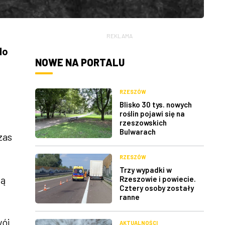
REKLAMA
do
NOWE NA PORTALU
RZESZÓW
Blisko 30 tys. nowych
roślin pojawi się na
rzeszowskich
Bulwarach
zas
RZESZÓW
Trzy wypadki w
ją
Rzeszowie i powiecie.
Cztery osoby zostały
ranne
wój
AKTUALNOŚCI