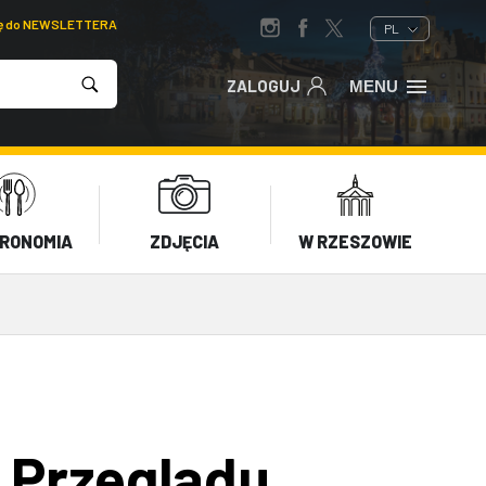
ię do NEWSLETTERA
PL
ZALOGUJ
MENU
RONOMIA
ZDJĘCIA
W RZESZOWIE
 Przeglądu