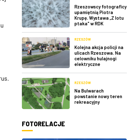
Rzeszowscy fotograficy
upamiętnią Piotra
Krupę. Wystawa „Z lotu
ptaka" w RDK
ku
RZESZÓW
Kolejna akcja policji na
ulicach Rzeszowa. Na
celowniku hulajnogi
elektryczne
rus.
RZESZÓW
Na Bulwarach
powstanie nowy teren
rekreacyjny
FOTORELACJE