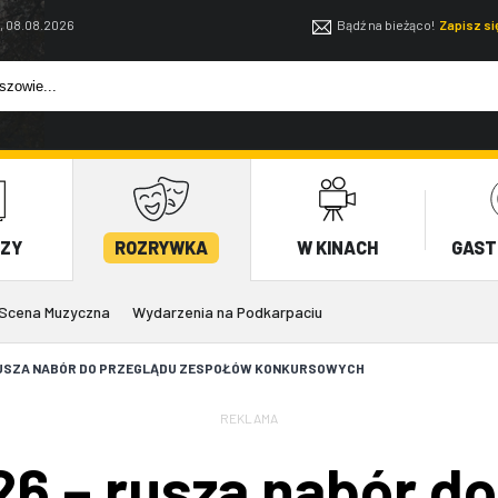
, 08.08.2026
Bądź na bieżąco!
Zapisz s
EZY
ROZRYWKA
W KINACH
GAST
Scena Muzyczna
Wydarzenia na Podkarpaciu
RUSZA NABÓR DO PRZEGLĄDU ZESPOŁÓW KONKURSOWYCH
REKLAMA
6 – rusza nabór do