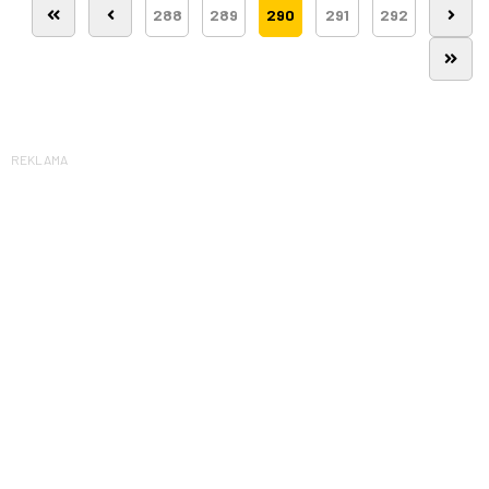
288
289
290
291
292
REKLAMA