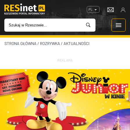
PL
STRONA GŁÓWNA
/
ROZRYWKA
/
AKTUALNOŚCI
WIADOMOŚCI
INWESTYCJE
REKLAMA
IMPREZY
ROZRYWKA
W KINACH
GASTRONOMIA