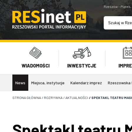
Rzeszów - Piątek,
WIADOMOŚCI
INWESTYCJE
IMPR
News
Miejsca, instytucje
Kalendarz imprez
Rzeszowska 
STRONA GŁÓWNA
/
ROZRYWKA
/
AKTUALNOŚCI
/
SPEKTAKL TEATRU MAS
Spektakl teatru 