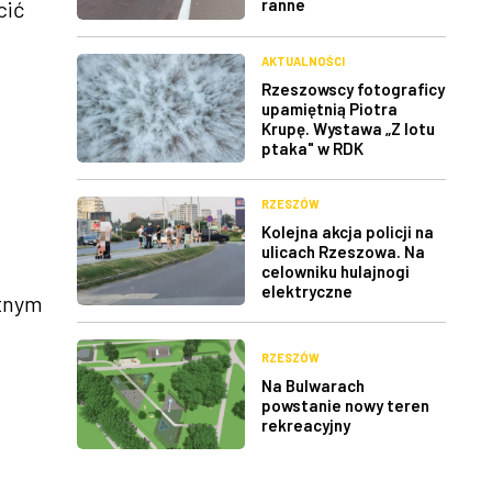
ranne
cić
AKTUALNOŚCI
Rzeszowscy fotograficy
upamiętnią Piotra
Krupę. Wystawa „Z lotu
ptaka" w RDK
RZESZÓW
Kolejna akcja policji na
ulicach Rzeszowa. Na
celowniku hulajnogi
elektryczne
ntnym
RZESZÓW
Na Bulwarach
powstanie nowy teren
rekreacyjny