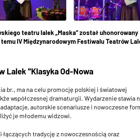
skiego teatru lalek „Maska” został uhonorowany
 temu IV Międzynarodowym Festiwalu Teatrów Lal
ów Lalek "Klasyka Od-Nowa
nia br., ma na celu promocję polskiej i światowej
a także współczesnej dramaturgii. Wydarzenie stawia 
 adaptacje, autorskie scenariusze i nowoczesne for
bliżyć je młodemu widzowi.
kli łączących tradycję z nowoczesnością oraz