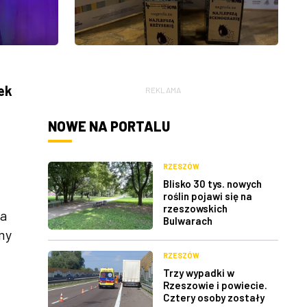
ek
REKLAMA
NOWE NA PORTALU
RZESZÓW
Blisko 30 tys. nowych
roślin pojawi się na
rzeszowskich
na
Bulwarach
my
RZESZÓW
Trzy wypadki w
Rzeszowie i powiecie.
Cztery osoby zostały