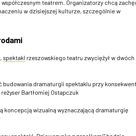
 a współczesnym teatrem. Organizatorzy chcą zachę
znaczeniu w dzisiejszej kulturze, szczególnie w
rodami
u,
spektakl
rzeszowskiego teatru zwyciężył w dwóch
ność budowania dramaturgii spektaklu przy konsekwe
 reżyser Bartłomiej Ostapczuk
istą koncepcją wizualną wyznaczającą dramaturgię
r
ony spektakl „Dziewczynka z zapałkami” będzie