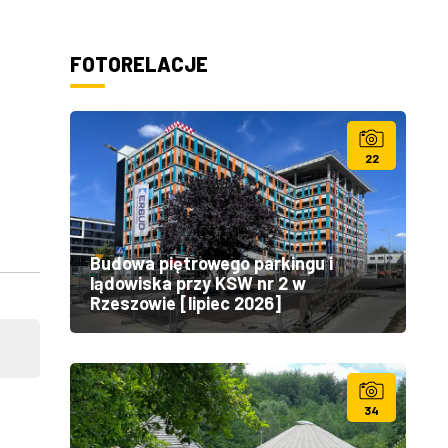
FOTORELACJE
22
Budowa piętrowego parkingu i
lądowiska przy KSW nr 2 w
Rzeszowie [lipiec 2026]
34