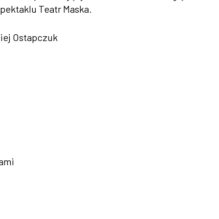
spektaklu Teatr Maska.
miej Ostapczuk
kami