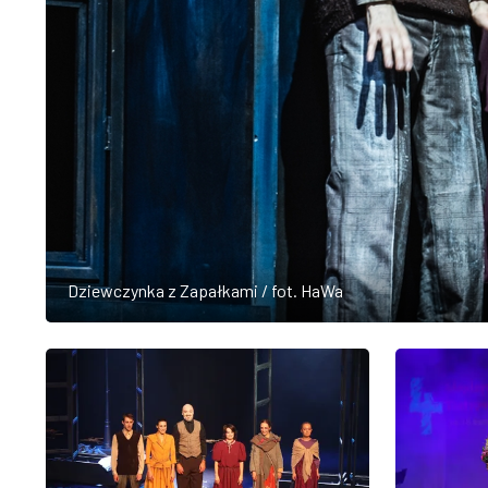
Dziewczynka z Zapałkami / fot. HaWa