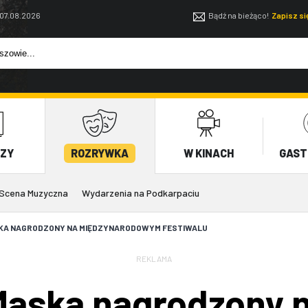
 07.08.2026
Bądź na bieżąco!
Zapisz s
EZY
ROZRYWKA
W KINACH
GAST
Scena Muzyczna
Wydarzenia na Podkarpaciu
KA NAGRODZONY NA MIĘDZYNARODOWYM FESTIWALU
REKLAMA
Maska nagrodzony 