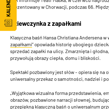
prezentowany w Chorwacji, podczas 66. Międz
Dziewczynka z zapałkami
Klasyczna baśń Hansa Christiana Andersena w 
zapałkami
” opowiada historię ubogiego dzieck
sprzedać zapałki na ulicy. Zmarznięta i głodna
przywołują obrazy ciepła, domu i bliskości.
Spektakl pozbawiony jest słów – opiera się na 
uniwersalny przekaz o samotności, nadziei i po
„Wyjątkowa wizualna forma przedstawienia, em
obrazów, pozbawione narracji słownej, budując
przepiękną klasyczną baśń o uniwersalnym prz