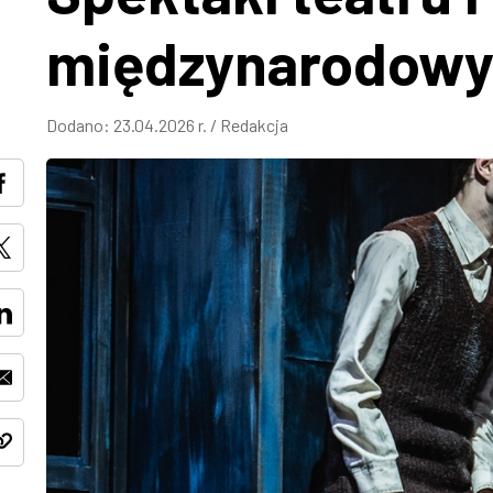
międzynarodowy
Dodano:
23.04.2026 r.
/
Redakcja