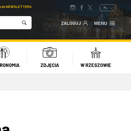
ię do NEWSLETTERA
PL
ZALOGUJ
MENU
RONOMIA
ZDJĘCIA
W RZESZOWIE
na