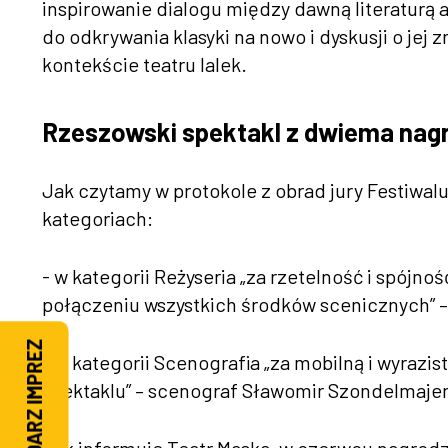
inspirowanie dialogu między dawną literaturą
do odkrywania klasyki na nowo i dyskusji o jej 
kontekście teatru lalek.
Rzeszowski spektakl z dwiema nag
Jak czytamy w protokole z obrad jury Festiwal
kategoriach:
- w kategorii Reżyseria „za rzetelność i spój
połączeniu wszystkich środków scenicznych” –
KALENDARZ IMPREZ
- w kategorii Scenografia „za mobilną i wyraz
spektaklu” – scenograf Sławomir Szondelmaje
Jak informuje Teatr Maska, w czerwcu nagrodz