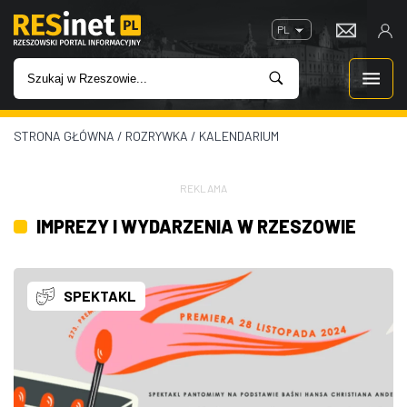
PL
STRONA GŁÓWNA
/
ROZRYWKA
/
KALENDARIUM
WIADOMOŚCI
INWESTYCJE
REKLAMA
IMPREZY I WYDARZENIA W RZESZOWIE
IMPREZY
ROZRYWKA
SPEKTAKL
W KINACH
GASTRONOMIA