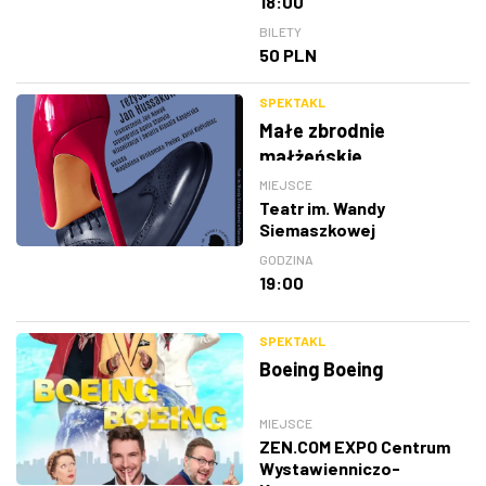
18:00
BILETY
50 PLN
SPEKTAKL
Małe zbrodnie
małżeńskie
MIEJSCE
Teatr im. Wandy
Siemaszkowej
GODZINA
19:00
SPEKTAKL
Boeing Boeing
MIEJSCE
ZEN.COM EXPO Centrum
Wystawienniczo-