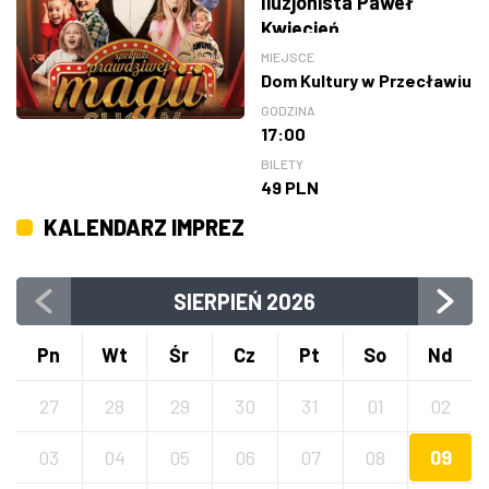
Iluzjonista Paweł
Kwiecień
MIEJSCE
Dom Kultury w Przecławiu
GODZINA
17:00
BILETY
49 PLN
KALENDARZ IMPREZ
SIERPIEŃ
2026
Pn
Wt
Śr
Cz
Pt
So
Nd
27
28
29
30
31
01
02
03
04
05
06
07
08
09