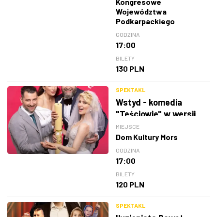
Kongresowe
Województwa
Podkarpackiego
GODZINA
17:00
BILETY
130 PLN
SPEKTAKL
Wstyd - komedia
"Teściowie" w wersji
teatralnej
MIEJSCE
Dom Kultury Mors
GODZINA
17:00
BILETY
120 PLN
SPEKTAKL