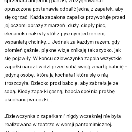
sprzedała ani jednej paczki, zrezygnowana i
opuszczona postanawia odpalić jedną z zapałek, aby
się ogrzać. Każda zapalona zapałka przywołuje przed
jej oczami obrazy z marzeń: duży, ciepły piec,
elegancko nakryty stół z pysznym jedzeniem,
wspaniałą choinkę… Jednak za każdym razem, gdy
płomień gaśnie, piękne wizje znikają tak szybko, jak
się pojawiły. W końcu dziewczynka zapala wszystkie
zapałki naraz i widzi przed sobą swoją zmarłą babcię –
jedyną osobę, która ją kochała i która się o nią
troszczyła. Dziecko prosi babcię, aby zabrała je ze
sobą. Kiedy zapałki gasną, babcia spełnia prośbę
ukochanej wnuczki…
„Dziewczynka z zapałkami” nigdy wcześniej nie była
realizowana w teatrze w wersji pantomimicznej.