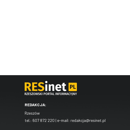
REDAKCJA:
Rzeszów
tel.:
607 872 220
| e-mail:
redakcja@resinet.pl