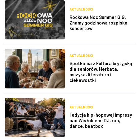
AKTUALNOŚCI
Rockowa Noc Summer GIG.
Znamy godzinową rozpiskę
koncertów
AKTUALNOŚCI
Spotkania z kultura brytyjską
dla seniorów. Herbata,
muzyka, literatura i
ciekawostki
AKTUALNOŚCI
I edycja hip-hopowej imprezy
nad Wisłokiem: DJ, rap,
dance, beatbox