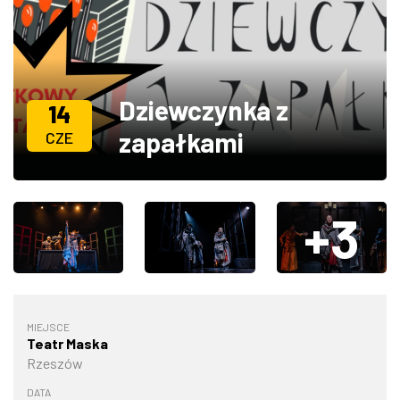
ZDJĘCIA
W RZESZOWIE
Dziewczynka z
14
zapałkami
CZE
+3
MIEJSCE
Teatr Maska
Rzeszów
DATA