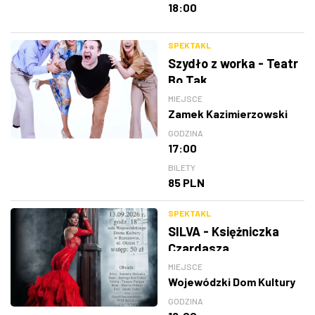
18:00
SPEKTAKL
Szydło z worka - Teatr
Bo Tak
MIEJSCE
Zamek Kazimierzowski
GODZINA
17:00
BILETY
85 PLN
SPEKTAKL
SILVA - Księżniczka
Czardasza
MIEJSCE
Wojewódzki Dom Kultury
GODZINA