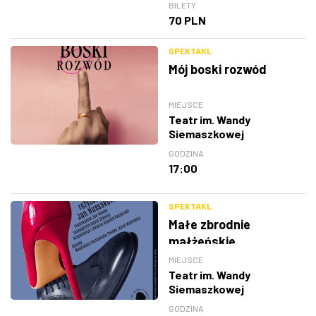
BILETY
70 PLN
SPEKTAKL
Mój boski rozwód
MIEJSCE
Teatr im. Wandy
Siemaszkowej
GODZINA
17:00
SPEKTAKL
Małe zbrodnie
małżeńskie
MIEJSCE
Teatr im. Wandy
Siemaszkowej
GODZINA