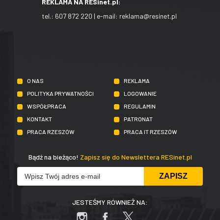
REKLAMA NA RESinet.pl:
tel.:
607 872 220
| e-mail:
reklama@resinet.pl
O NAS
REKLAMA
POLITYKA PRYWATNOŚCI
LOGOWANIE
WSPÓŁPRACA
REGULAMIN
KONTAKT
PATRONAT
PRACA RZESZÓW
PRACA IT RZESZÓW
Bądź na bieżąco!
Zapisz się do Newslettera RESinet.pl
JESTEŚMY RÓWNIEŻ NA: