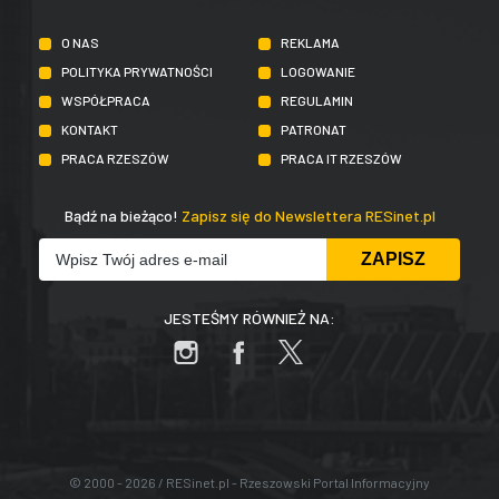
O NAS
REKLAMA
POLITYKA PRYWATNOŚCI
LOGOWANIE
WSPÓŁPRACA
REGULAMIN
KONTAKT
PATRONAT
PRACA RZESZÓW
PRACA IT RZESZÓW
Bądź na bieżąco!
Zapisz się do Newslettera RESinet.pl
JESTEŚMY RÓWNIEŻ NA:
© 2000 - 2026 / RESinet.pl - Rzeszowski Portal Informacyjny