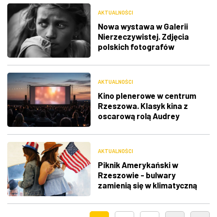
AKTUALNOŚCI
Nowa wystawa w Galerii
Nierzeczywistej. Zdjęcia
polskich fotografów
docenione na świecie
AKTUALNOŚCI
Kino plenerowe w centrum
Rzeszowa. Klasyk kina z
oscarową rolą Audrey
Hepburn
AKTUALNOŚCI
Piknik Amerykański w
Rzeszowie - bulwary
zamienią się w klimatyczną
Route 66