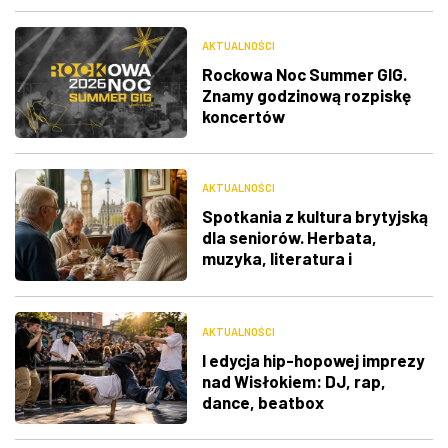
AKTUALNOŚCI
Rockowa Noc Summer GIG.
Znamy godzinową rozpiskę
koncertów
AKTUALNOŚCI
Spotkania z kultura brytyjską
dla seniorów. Herbata,
muzyka, literatura i
ciekawostki
AKTUALNOŚCI
I edycja hip-hopowej imprezy
nad Wisłokiem: DJ, rap,
dance, beatbox