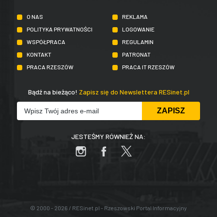
O NAS
REKLAMA
POLITYKA PRYWATNOŚCI
LOGOWANIE
WSPÓŁPRACA
REGULAMIN
KONTAKT
PATRONAT
PRACA RZESZÓW
PRACA IT RZESZÓW
Bądź na bieżąco!
Zapisz się do Newslettera RESinet.pl
JESTEŚMY RÓWNIEŻ NA:
© 2000 - 2026 / RESinet.pl - Rzeszowski Portal Informacyjny