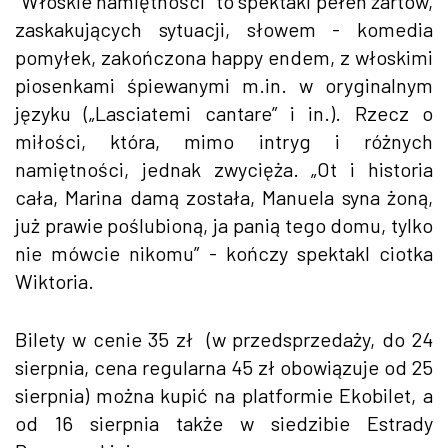
"Włoskie namiętności" to spektakl pełen żartów,
zaskakujących sytuacji, słowem - komedia
pomyłek, zakończona happy endem, z włoskimi
piosenkami śpiewanymi m.in. w oryginalnym
języku („Lasciatemi cantare” i in.). Rzecz o
miłości, która, mimo intryg i różnych
namiętności, jednak zwycięża. „Ot i historia
cała, Marina damą została, Manuela syna żoną,
już prawie poślubioną, ja panią tego domu, tylko
nie mówcie nikomu” - kończy spektakl ciotka
Wiktoria.
Bilety w cenie 35 zł (w przedsprzedaży, do 24
sierpnia, cena regularna 45 zł obowiązuje od 25
sierpnia) można kupić na platformie Ekobilet, a
od 16 sierpnia także w siedzibie Estrady