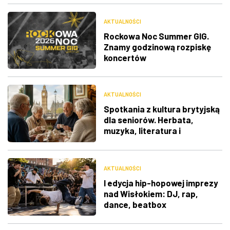
AKTUALNOŚCI
Rockowa Noc Summer GIG.
Znamy godzinową rozpiskę
koncertów
AKTUALNOŚCI
Spotkania z kultura brytyjską
dla seniorów. Herbata,
muzyka, literatura i
ciekawostki
AKTUALNOŚCI
I edycja hip-hopowej imprezy
nad Wisłokiem: DJ, rap,
dance, beatbox