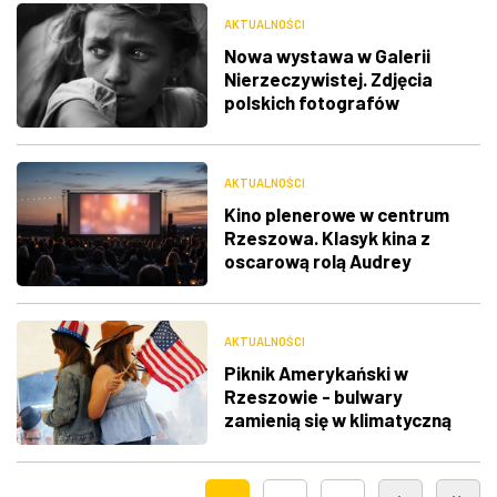
AKTUALNOŚCI
Nowa wystawa w Galerii
Nierzeczywistej. Zdjęcia
polskich fotografów
docenione na świecie
AKTUALNOŚCI
Kino plenerowe w centrum
Rzeszowa. Klasyk kina z
oscarową rolą Audrey
Hepburn
AKTUALNOŚCI
Piknik Amerykański w
Rzeszowie - bulwary
zamienią się w klimatyczną
Route 66