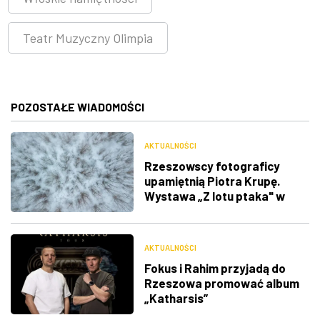
Teatr Muzyczny Olimpia
POZOSTAŁE WIADOMOŚCI
AKTUALNOŚCI
Rzeszowscy fotograficy
upamiętnią Piotra Krupę.
Wystawa „Z lotu ptaka" w
RDK
AKTUALNOŚCI
Fokus i Rahim przyjadą do
Rzeszowa promować album
„Katharsis”