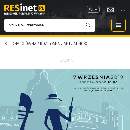
PL
STRONA GŁÓWNA
/
ROZRYWKA
/
AKTUALNOŚCI
WIADOMOŚCI
INWESTYCJE
REKLAMA
IMPREZY
ROZRYWKA
W KINACH
GASTRONOMIA