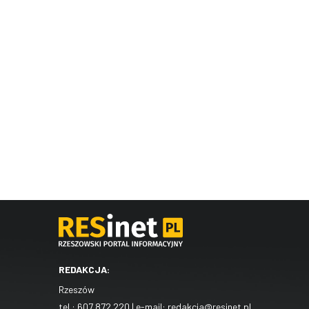
REDAKCJA:
Rzeszów
tel.:
607 872 220
| e-mail:
redakcja@resinet.pl