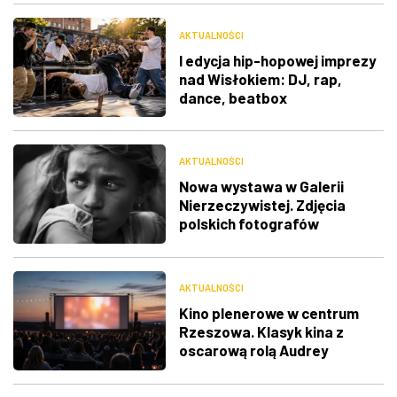
AKTUALNOŚCI
I edycja hip-hopowej imprezy
nad Wisłokiem: DJ, rap,
dance, beatbox
AKTUALNOŚCI
Nowa wystawa w Galerii
Nierzeczywistej. Zdjęcia
polskich fotografów
docenione na świecie
AKTUALNOŚCI
Kino plenerowe w centrum
Rzeszowa. Klasyk kina z
oscarową rolą Audrey
Hepburn