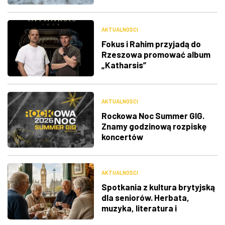
RDK
AKTUALNOŚCI
Fokus i Rahim przyjadą do
Rzeszowa promować album
„Katharsis”
AKTUALNOŚCI
Rockowa Noc Summer GIG.
Znamy godzinową rozpiskę
koncertów
AKTUALNOŚCI
Spotkania z kultura brytyjską
dla seniorów. Herbata,
muzyka, literatura i
ciekawostki