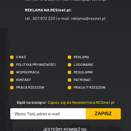
REKLAMA NA RESinet.pl:
tel.:
607 872 220
| e-mail:
reklama@resinet.pl
O NAS
REKLAMA
POLITYKA PRYWATNOŚCI
LOGOWANIE
WSPÓŁPRACA
REGULAMIN
KONTAKT
PATRONAT
PRACA RZESZÓW
PRACA IT RZESZÓW
Bądź na bieżąco!
Zapisz się do Newslettera RESinet.pl
JESTEŚMY RÓWNIEŻ NA: