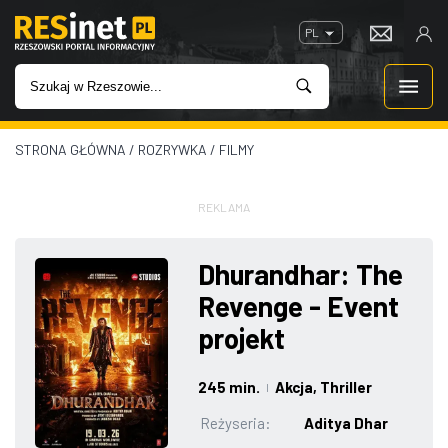
PL
STRONA GŁÓWNA
/
ROZRYWKA
/
FILMY
WIADOMOŚCI
INWESTYCJE
REKLAMA
IMPREZY
Dhurandhar: The
Revenge - Event
ROZRYWKA
projekt
W KINACH
245 min.
Akcja
, Thriller
|
GASTRONOMIA
Reżyseria:
Aditya Dhar