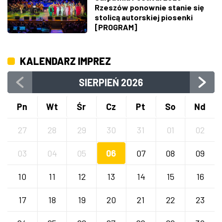
Rzeszów ponownie stanie się
stolicą autorskiej piosenki
[PROGRAM]
KALENDARZ IMPREZ
SIERPIEŃ
2026
Pn
Wt
Śr
Cz
Pt
So
Nd
27
28
29
30
31
01
02
03
04
05
06
07
08
09
10
11
12
13
14
15
16
17
18
19
20
21
22
23