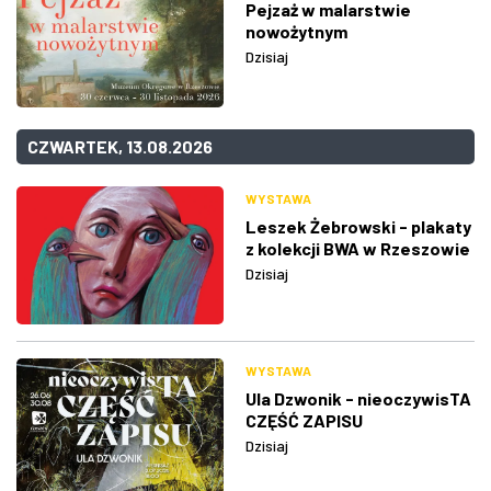
Pejzaż w malarstwie
nowożytnym
Dzisiaj
CZWARTEK, 13.08.2026
WYSTAWA
Leszek Żebrowski - plakaty
z kolekcji BWA w Rzeszowie
Dzisiaj
WYSTAWA
Ula Dzwonik - nieoczywisTA
CZĘŚĆ ZAPISU
Dzisiaj