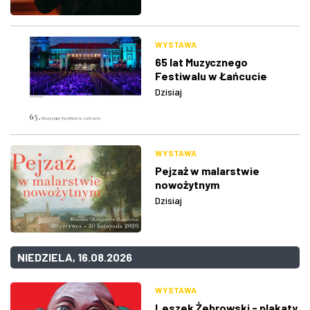
WYSTAWA
65 lat Muzycznego
Festiwalu w Łańcucie
Dzisiaj
WYSTAWA
Pejzaż w malarstwie
nowożytnym
Dzisiaj
NIEDZIELA, 16.08.2026
WYSTAWA
Leszek Żebrowski - plakaty