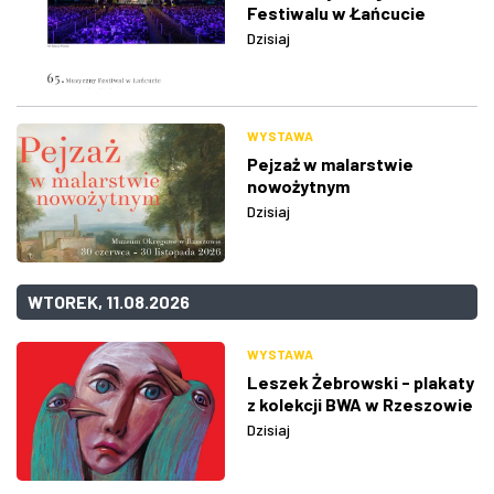
Festiwalu w Łańcucie
Dzisiaj
WYSTAWA
Pejzaż w malarstwie
nowożytnym
Dzisiaj
WTOREK, 11.08.2026
WYSTAWA
Leszek Żebrowski - plakaty
z kolekcji BWA w Rzeszowie
Dzisiaj