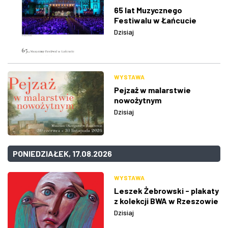
65 lat Muzycznego
Festiwalu w Łańcucie
Dzisiaj
WYSTAWA
Pejzaż w malarstwie
nowożytnym
Dzisiaj
PONIEDZIAŁEK, 17.08.2026
WYSTAWA
Leszek Żebrowski - plakaty
z kolekcji BWA w Rzeszowie
Dzisiaj