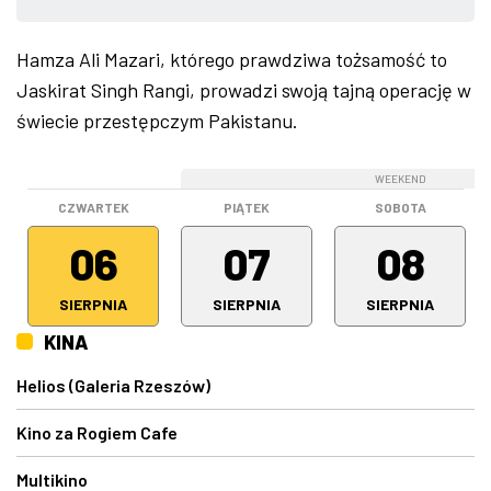
ZDJĘCIA
Hamza Ali Mazari, którego prawdziwa tożsamość to
Jaskirat Singh Rangi, prowadzi swoją tajną operację w
W RZESZOWIE
świecie przestępczym Pakistanu.
WEEKEND
WEEKEND
CZWARTEK
PIĄTEK
SOBOTA
06
07
08
SIERPNIA
SIERPNIA
SIERPNIA
KINA
Helios (Galeria Rzeszów)
Kino za Rogiem Cafe
Multikino