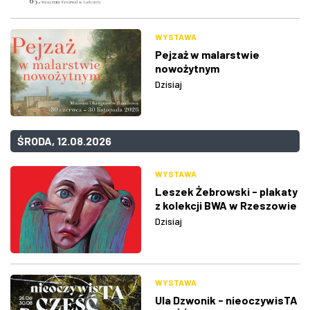
WYSTAWA
Pejzaż w malarstwie
nowożytnym
Dzisiaj
ŚRODA, 12.08.2026
WYSTAWA
Leszek Żebrowski - plakaty
z kolekcji BWA w Rzeszowie
Dzisiaj
WYSTAWA
Ula Dzwonik - nieoczywisTA