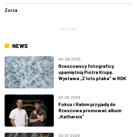
Zorza
REKLAMA
NEWS
04.08.2026
Rzeszowscy fotograficy
upamiętnią Piotra Krupę.
Wystawa „Z lotu ptaka" w RDK
03.08.2026
Fokus i Rahim przyjadą do
Rzeszowa promować album
„Katharsis”
30.07.2026