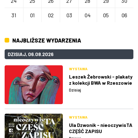
24
25
26
27
28
29
30
31
01
02
03
04
05
06
NAJBLIŻSZE WYDARZENIA
DZISIAJ, 06.08.2026
WYSTAWA
Leszek Żebrowski - plakaty
z kolekcji BWA w Rzeszowie
Dzisiaj
WYSTAWA
Ula Dzwonik - nieoczywisTA
CZĘŚĆ ZAPISU