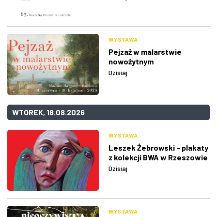
WYSTAWA
Pejzaż w malarstwie
nowożytnym
Dzisiaj
WTOREK, 18.08.2026
WYSTAWA
Leszek Żebrowski - plakaty
z kolekcji BWA w Rzeszowie
Dzisiaj
WYSTAWA