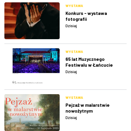
WYSTAWA
Konkurs - wystawa
fotografii
Dzisiaj
WYSTAWA
65 lat Muzycznego
Festiwalu w Łańcucie
Dzisiaj
WYSTAWA
Pejzaż w malarstwie
nowożytnym
Dzisiaj