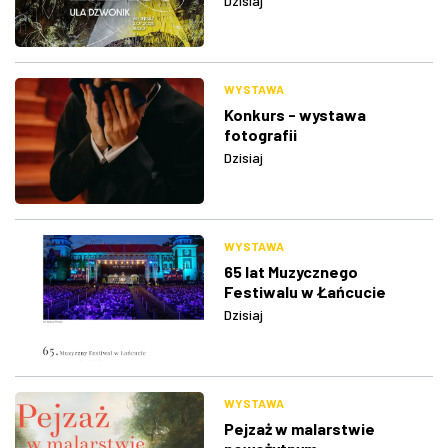
Dzisiaj
WYSTAWA
Konkurs - wystawa
fotografii
Dzisiaj
WYSTAWA
65 lat Muzycznego
Festiwalu w Łańcucie
Dzisiaj
WYSTAWA
Pejzaż w malarstwie