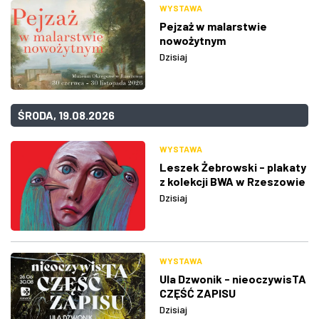
WYSTAWA
Pejzaż w malarstwie
nowożytnym
Dzisiaj
ŚRODA, 19.08.2026
WYSTAWA
Leszek Żebrowski - plakaty
z kolekcji BWA w Rzeszowie
Dzisiaj
WYSTAWA
Ula Dzwonik - nieoczywisTA
CZĘŚĆ ZAPISU
Dzisiaj