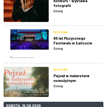
Konkurs - wystawa
fotografii
Dzisiaj
WYSTAWA
65 lat Muzycznego
Festiwalu w Łańcucie
Dzisiaj
WYSTAWA
Pejzaż w malarstwie
nowożytnym
Dzisiaj
SOBOTA, 15.08.2026