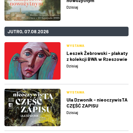
nowożytnym
Dzisiaj
JUTRO, 07.08.2026
WYSTAWA
Leszek Żebrowski - plakaty
z kolekcji BWA w Rzeszowie
Dzisiaj
WYSTAWA
Ula Dzwonik - nieoczywisTA
CZĘŚĆ ZAPISU
Dzisiaj