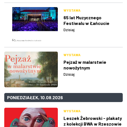
WYSTAWA
65 lat Muzycznego
Festiwalu w Łańcucie
Dzisiaj
WYSTAWA
Pejzaż w malarstwie
nowożytnym
Dzisiaj
PONIEDZIAŁEK, 10.08.2026
WYSTAWA
Leszek Żebrowski - plakaty
z kolekcji BWA w Rzeszowie