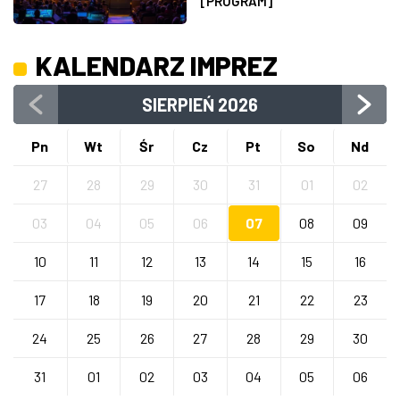
[PROGRAM]
KALENDARZ IMPREZ
SIERPIEŃ
2026
Pn
Wt
Śr
Cz
Pt
So
Nd
27
28
29
30
31
01
02
03
04
05
06
07
08
09
10
11
12
13
14
15
16
17
18
19
20
21
22
23
24
25
26
27
28
29
30
31
01
02
03
04
05
06