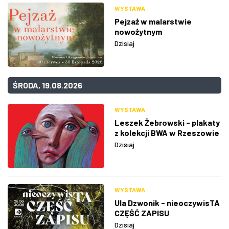
WYSTAWA
Pejzaż w malarstwie
nowożytnym
Dzisiaj
ŚRODA, 19.08.2026
WYSTAWA
Leszek Żebrowski - plakaty
z kolekcji BWA w Rzeszowie
Dzisiaj
WYSTAWA
Ula Dzwonik - nieoczywisTA
CZĘŚĆ ZAPISU
Dzisiaj