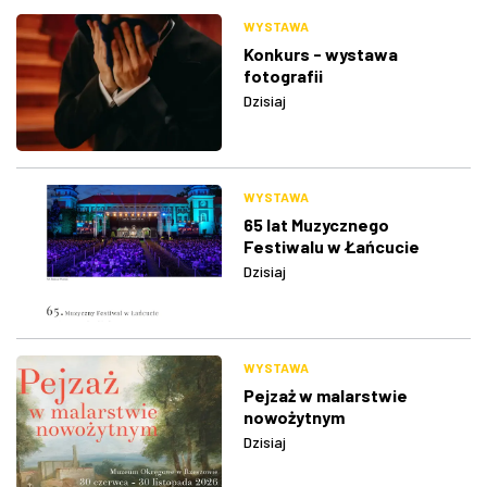
WYSTAWA
Konkurs - wystawa
fotografii
Dzisiaj
WYSTAWA
65 lat Muzycznego
Festiwalu w Łańcucie
Dzisiaj
WYSTAWA
Pejzaż w malarstwie
nowożytnym
Dzisiaj