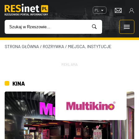
PL
STRONA GŁÓWNA
/
ROZRYWKA
/
MIEJSCA, INSTYTUCJE
WIADOMOŚCI
INWESTYCJE
REKLAMA
IMPREZY
KINA
ROZRYWKA
W KINACH
GASTRONOMIA