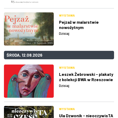
WYSTAWA
Pejzaż w malarstwie
nowożytnym
Dzisiaj
ŚRODA, 12.08.2026
WYSTAWA
Leszek Żebrowski - plakaty
z kolekcji BWA w Rzeszowie
Dzisiaj
WYSTAWA
Ula Dzwonik - nieoczywisTA