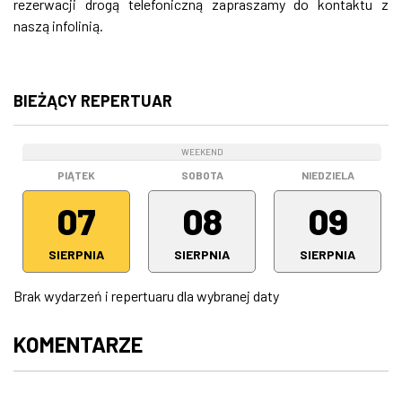
rezerwacji drogą telefoniczną zapraszamy do kontaktu z
naszą infolinią.
BIEŻĄCY REPERTUAR
WEEKEND
WEEKEND
WEEKEND
PIĄTEK
SOBOTA
NIEDZIELA
07
08
09
SIERPNIA
SIERPNIA
SIERPNIA
Brak wydarzeń i repertuaru dla wybranej daty
KOMENTARZE