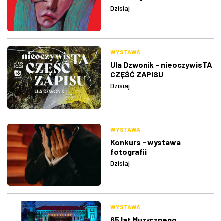
Dzisiaj
WYSTAWA
Ula Dzwonik - nieoczywisTA
CZĘŚĆ ZAPISU
Dzisiaj
WYSTAWA
Konkurs - wystawa
fotografii
Dzisiaj
WYSTAWA
65 lat Muzycznego