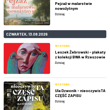
Pejzaż w malarstwie
nowożytnym
Dzisiaj
CZWARTEK, 13.08.2026
WYSTAWA
Leszek Żebrowski - plakaty
z kolekcji BWA w Rzeszowie
Dzisiaj
WYSTAWA
Ula Dzwonik - nieoczywisTA
CZĘŚĆ ZAPISU
Dzisiaj