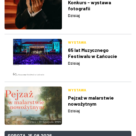
Konkurs - wystawa
fotografii
Dzisiaj
WYSTAWA
65 lat Muzycznego
Festiwalu w Łańcucie
Dzisiaj
WYSTAWA
Pejzaż w malarstwie
nowożytnym
Dzisiaj
SOBOTA, 15.08.2026