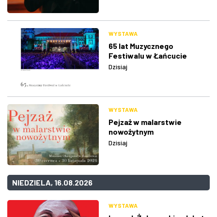
WYSTAWA
65 lat Muzycznego
Festiwalu w Łańcucie
Dzisiaj
WYSTAWA
Pejzaż w malarstwie
nowożytnym
Dzisiaj
NIEDZIELA, 16.08.2026
WYSTAWA