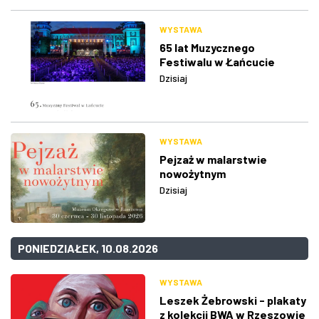
WYSTAWA
65 lat Muzycznego
Festiwalu w Łańcucie
Dzisiaj
WYSTAWA
Pejzaż w malarstwie
nowożytnym
Dzisiaj
PONIEDZIAŁEK, 10.08.2026
WYSTAWA
Leszek Żebrowski - plakaty
z kolekcji BWA w Rzeszowie