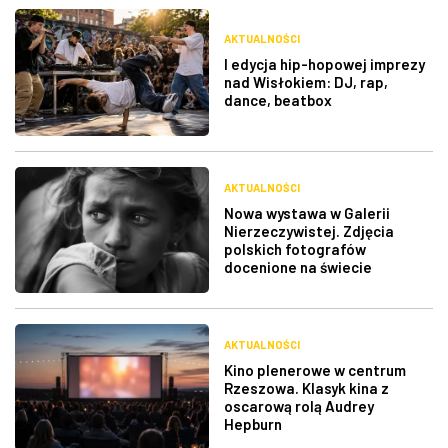
AKTUALNOŚCI
I edycja hip-hopowej imprezy
nad Wisłokiem: DJ, rap,
dance, beatbox
AKTUALNOŚCI
Nowa wystawa w Galerii
Nierzeczywistej. Zdjęcia
polskich fotografów
docenione na świecie
AKTUALNOŚCI
Kino plenerowe w centrum
Rzeszowa. Klasyk kina z
oscarową rolą Audrey
Hepburn