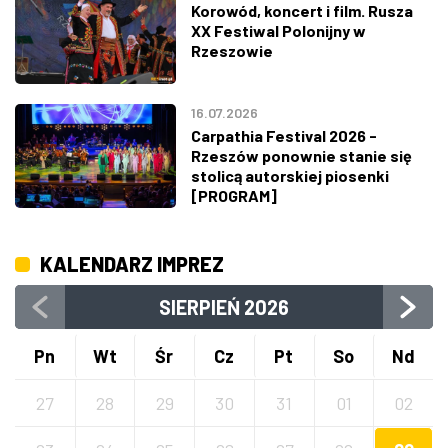
Korowód, koncert i film. Rusza
XX Festiwal Polonijny w
Rzeszowie
16.07.2026
Carpathia Festival 2026 -
Rzeszów ponownie stanie się
stolicą autorskiej piosenki
[PROGRAM]
KALENDARZ IMPREZ
SIERPIEŃ
2026
Pn
Wt
Śr
Cz
Pt
So
Nd
27
28
29
30
31
01
02