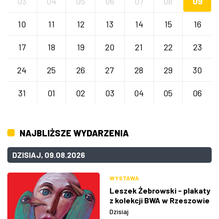
03
04
05
06
07
08
09
10
11
12
13
14
15
16
17
18
19
20
21
22
23
24
25
26
27
28
29
30
31
01
02
03
04
05
06
NAJBLIŻSZE WYDARZENIA
DZISIAJ, 09.08.2026
WYSTAWA
Leszek Żebrowski - plakaty
z kolekcji BWA w Rzeszowie
Dzisiaj