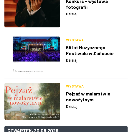
Konkurs - wystawa
fotografii
Dzisiaj
WYSTAWA
65 lat Muzycznego
Festiwalu w Łańcucie
Dzisiaj
WYSTAWA
Pejzaż w malarstwie
nowożytnym
Dzisiaj
CZWARTEK, 20.08.2026