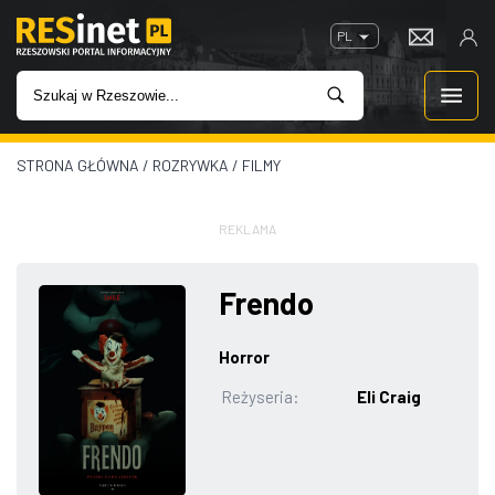
PL
STRONA GŁÓWNA
/
ROZRYWKA
/
FILMY
WIADOMOŚCI
INWESTYCJE
REKLAMA
IMPREZY
Frendo
ROZRYWKA
Horror
Reżyseria:
Eli Craig
W KINACH
GASTRONOMIA