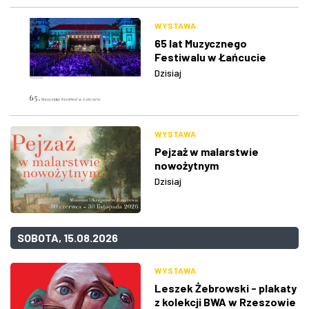
WYSTAWA
65 lat Muzycznego
Festiwalu w Łańcucie
Dzisiaj
WYSTAWA
Pejzaż w malarstwie
nowożytnym
Dzisiaj
SOBOTA, 15.08.2026
WYSTAWA
Leszek Żebrowski - plakaty
z kolekcji BWA w Rzeszowie