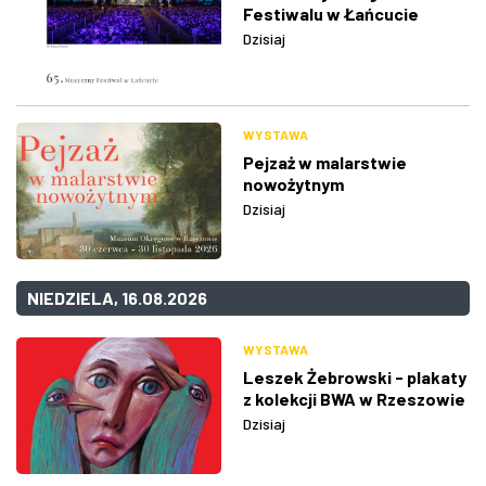
Festiwalu w Łańcucie
Dzisiaj
WYSTAWA
Pejzaż w malarstwie
nowożytnym
Dzisiaj
NIEDZIELA, 16.08.2026
WYSTAWA
Leszek Żebrowski - plakaty
z kolekcji BWA w Rzeszowie
Dzisiaj