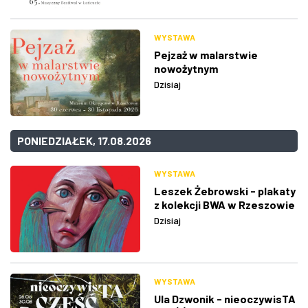
WYSTAWA
Pejzaż w malarstwie
nowożytnym
Dzisiaj
PONIEDZIAŁEK, 17.08.2026
WYSTAWA
Leszek Żebrowski - plakaty
z kolekcji BWA w Rzeszowie
Dzisiaj
WYSTAWA
Ula Dzwonik - nieoczywisTA