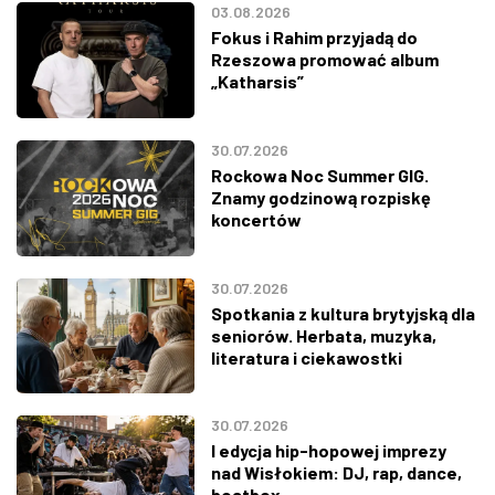
03.08.2026
Fokus i Rahim przyjadą do
Rzeszowa promować album
„Katharsis”
30.07.2026
Rockowa Noc Summer GIG.
Znamy godzinową rozpiskę
koncertów
30.07.2026
Spotkania z kultura brytyjską dla
seniorów. Herbata, muzyka,
literatura i ciekawostki
30.07.2026
I edycja hip-hopowej imprezy
nad Wisłokiem: DJ, rap, dance,
beatbox