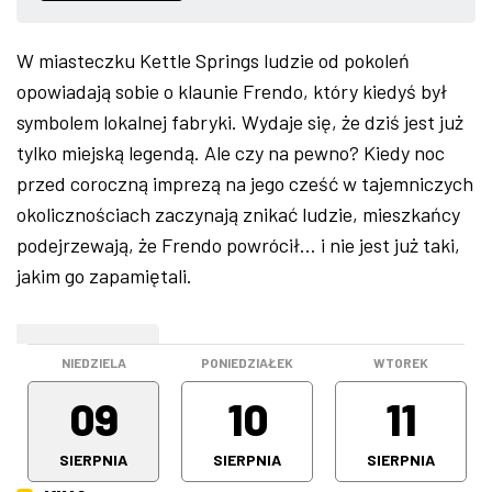
ZDJĘCIA
W miasteczku Kettle Springs ludzie od pokoleń
opowiadają sobie o klaunie Frendo, który kiedyś był
W RZESZOWIE
symbolem lokalnej fabryki. Wydaje się, że dziś jest już
tylko miejską legendą. Ale czy na pewno? Kiedy noc
przed coroczną imprezą na jego cześć w tajemniczych
okolicznościach zaczynają znikać ludzie, mieszkańcy
podejrzewają, że Frendo powrócił… i nie jest już taki,
jakim go zapamiętali.
WEEKEND
NIEDZIELA
PONIEDZIAŁEK
WTOREK
09
10
11
SIERPNIA
SIERPNIA
SIERPNIA