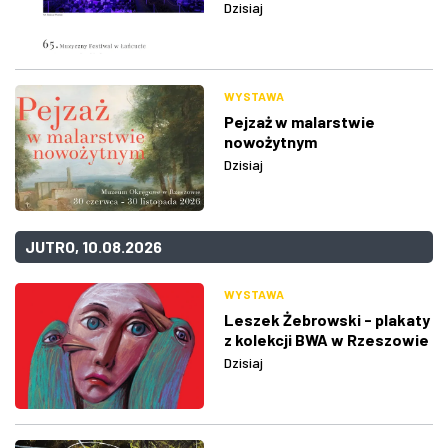
Dzisiaj
WYSTAWA
Pejzaż w malarstwie
nowożytnym
Dzisiaj
JUTRO, 10.08.2026
WYSTAWA
Leszek Żebrowski - plakaty
z kolekcji BWA w Rzeszowie
Dzisiaj