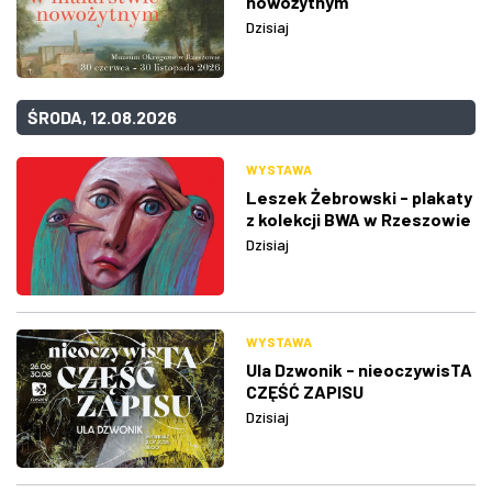
nowożytnym
Dzisiaj
ŚRODA, 12.08.2026
WYSTAWA
Leszek Żebrowski - plakaty
z kolekcji BWA w Rzeszowie
Dzisiaj
WYSTAWA
Ula Dzwonik - nieoczywisTA
CZĘŚĆ ZAPISU
Dzisiaj