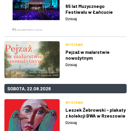
65 lat Muzycznego
Festiwalu w Łańcucie
Dzisiaj
WYSTAWA
Pejzaż w malarstwie
nowożytnym
Dzisiaj
SOBOTA, 22.08.2026
WYSTAWA
Leszek Żebrowski - plakaty
z kolekcji BWA w Rzeszowie
Dzisiaj