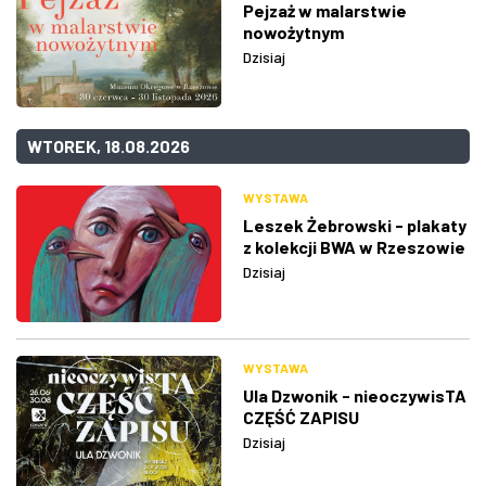
Pejzaż w malarstwie
nowożytnym
Dzisiaj
WTOREK, 18.08.2026
WYSTAWA
Leszek Żebrowski - plakaty
z kolekcji BWA w Rzeszowie
Dzisiaj
WYSTAWA
Ula Dzwonik - nieoczywisTA
CZĘŚĆ ZAPISU
Dzisiaj