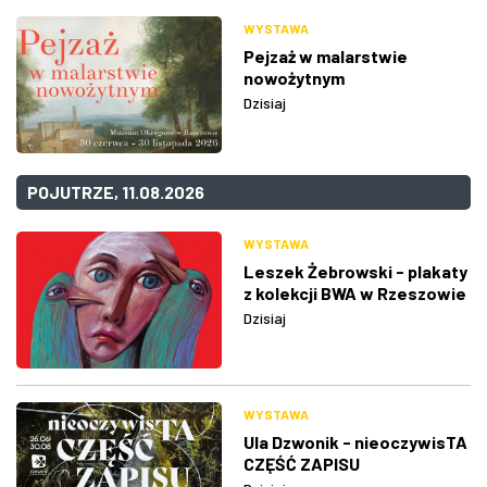
WYSTAWA
Pejzaż w malarstwie
nowożytnym
Dzisiaj
POJUTRZE, 11.08.2026
WYSTAWA
Leszek Żebrowski - plakaty
z kolekcji BWA w Rzeszowie
Dzisiaj
WYSTAWA
Ula Dzwonik - nieoczywisTA
CZĘŚĆ ZAPISU