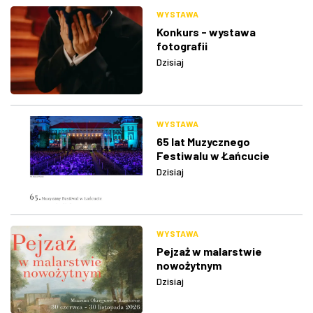
WYSTAWA
Konkurs - wystawa
fotografii
Dzisiaj
WYSTAWA
65 lat Muzycznego
Festiwalu w Łańcucie
Dzisiaj
WYSTAWA
Pejzaż w malarstwie
nowożytnym
Dzisiaj