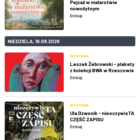
Pejzaż w malarstwie
nowożytnym
Dzisiaj
NIEDZIELA, 16.08.2026
WYSTAWA
Leszek Żebrowski - plakaty
z kolekcji BWA w Rzeszowie
Dzisiaj
WYSTAWA
Ula Dzwonik - nieoczywisTA
CZĘŚĆ ZAPISU
Dzisiaj