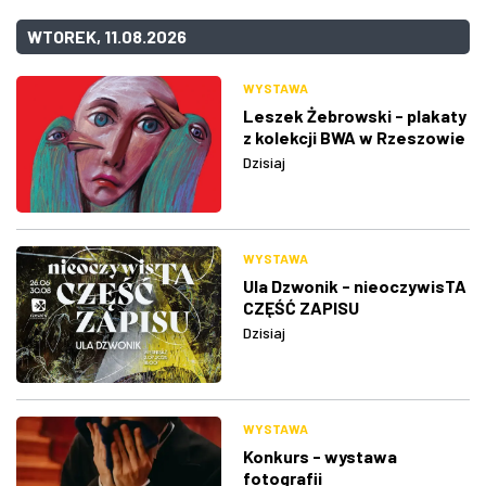
WTOREK, 11.08.2026
WYSTAWA
Leszek Żebrowski - plakaty
z kolekcji BWA w Rzeszowie
Dzisiaj
WYSTAWA
Ula Dzwonik - nieoczywisTA
CZĘŚĆ ZAPISU
Dzisiaj
WYSTAWA
Konkurs - wystawa
fotografii