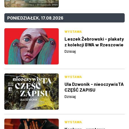
PONIEDZIAŁEK, 17.08.2026
WYSTAWA
Leszek Żebrowski - plakaty
z kolekcji BWA w Rzeszowie
Dzisiaj
WYSTAWA
Ula Dzwonik - nieoczywisTA
CZĘŚĆ ZAPISU
Dzisiaj
WYSTAWA