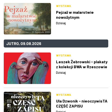
WYSTAWA
Pejzaż w malarstwie
nowożytnym
Dzisiaj
JUTRO, 09.08.2026
WYSTAWA
Leszek Żebrowski - plakaty
z kolekcji BWA w Rzeszowie
Dzisiaj
WYSTAWA
Ula Dzwonik - nieoczywisTA
CZĘŚĆ ZAPISU
Dzisiaj