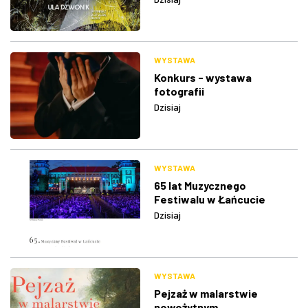
WYSTAWA
Konkurs - wystawa
fotografii
Dzisiaj
WYSTAWA
65 lat Muzycznego
Festiwalu w Łańcucie
Dzisiaj
WYSTAWA
Pejzaż w malarstwie
nowożytnym