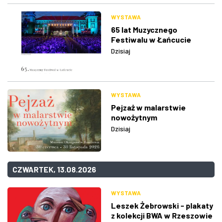
WYSTAWA
65 lat Muzycznego
Festiwalu w Łańcucie
Dzisiaj
WYSTAWA
Pejzaż w malarstwie
nowożytnym
Dzisiaj
CZWARTEK, 13.08.2026
WYSTAWA
Leszek Żebrowski - plakaty
z kolekcji BWA w Rzeszowie