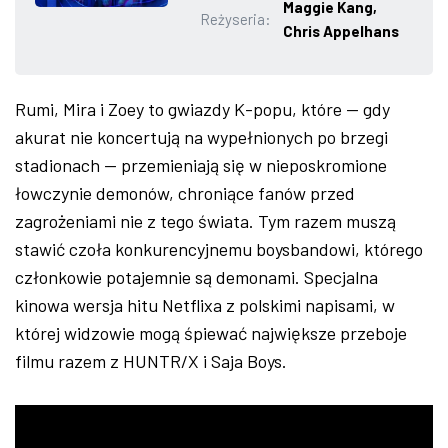
Maggie Kang,
Reżyseria:
ZDJĘCIA
Chris Appelhans
W RZESZOWIE
Rumi, Mira i Zoey to gwiazdy K-popu, które — gdy
akurat nie koncertują na wypełnionych po brzegi
stadionach — przemieniają się w nieposkromione
łowczynie demonów, chroniące fanów przed
zagrożeniami nie z tego świata. Tym razem muszą
stawić czoła konkurencyjnemu boysbandowi, którego
członkowie potajemnie są demonami. Specjalna
kinowa wersja hitu Netflixa z polskimi napisami, w
której widzowie mogą śpiewać największe przeboje
filmu razem z HUNTR/X i Saja Boys.