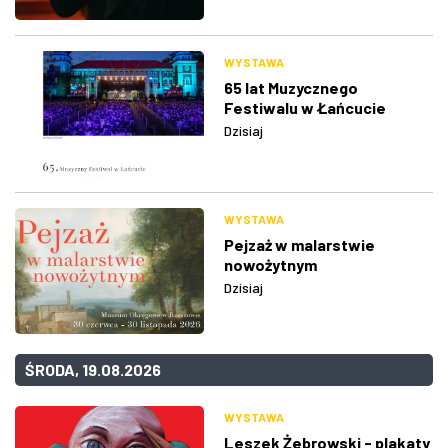
WYSTAWA
65 lat Muzycznego
Festiwalu w Łańcucie
Dzisiaj
WYSTAWA
Pejzaż w malarstwie
nowożytnym
Dzisiaj
ŚRODA, 19.08.2026
WYSTAWA
Leszek Żebrowski - plakaty