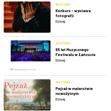
WYSTAWA
Konkurs - wystawa
fotografii
Dzisiaj
WYSTAWA
65 lat Muzycznego
Festiwalu w Łańcucie
Dzisiaj
WYSTAWA
Pejzaż w malarstwie
nowożytnym
Dzisiaj