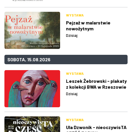
WYSTAWA
Pejzaż w malarstwie
nowożytnym
Dzisiaj
SOBOTA, 15.08.2026
WYSTAWA
Leszek Żebrowski - plakaty
z kolekcji BWA w Rzeszowie
Dzisiaj
WYSTAWA
Ula Dzwonik - nieoczywisTA