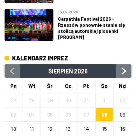
16.07.2026
Carpathia Festival 2026 -
Rzeszów ponownie stanie się
stolicą autorskiej piosenki
[PROGRAM]
KALENDARZ IMPREZ
SIERPIEŃ
2026
Pn
Wt
Śr
Cz
Pt
So
Nd
27
28
29
30
31
01
02
03
04
05
06
07
08
09
10
11
12
13
14
15
16