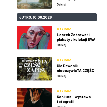
Dzisiaj
JUTRO, 10.08.2026
WYSTAWA
Leszek Żebrowski -
plakaty z kolekcji BWA
w Rzeszowie
Dzisiaj
WYSTAWA
Ula Dzwonik -
nieoczywisTA CZĘŚĆ
ZAPISU
Dzisiaj
WYSTAWA
Konkurs - wystawa
fotografii
Dzisiaj