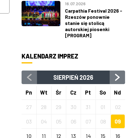
16.07.2026
SIERPNIA
SIERPNIA
Carpathia Festival 2026 -
Rzeszów ponownie
stanie się stolicą
autorskiej piosenki
[PROGRAM]
KALENDARZ IMPREZ
SIERPIEŃ
2026
Pn
Wt
Śr
Cz
Pt
So
Nd
27
28
29
30
31
01
02
03
04
05
06
07
08
09
10
11
12
13
14
15
16