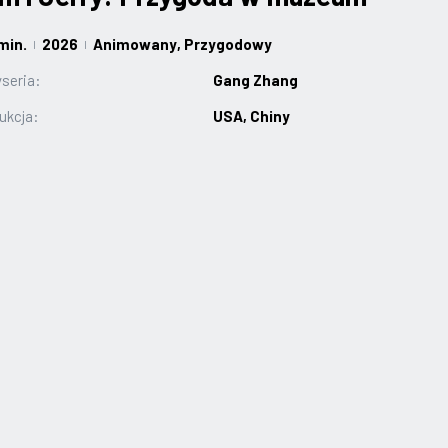
min.
2026
Animowany
, Przygodowy
|
|
seria:
Gang Zhang
ukcja:
USA, Chiny