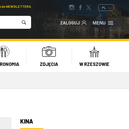
ię do NEWSLETTERA
PL
ZALOGUJ
MENU
RONOMIA
ZDJĘCIA
W RZESZOWIE
KINA