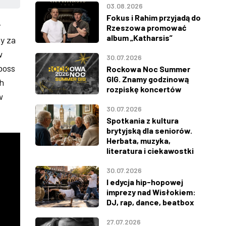
03.08.2026
Fokus i Rahim przyjadą do
y
Rzeszowa promować
album „Katharsis”
y za
w
30.07.2026
boss
Rockowa Noc Summer
GIG. Znamy godzinową
ch
rozpiskę koncertów
w
30.07.2026
Spotkania z kultura
brytyjską dla seniorów.
Herbata, muzyka,
literatura i ciekawostki
30.07.2026
I edycja hip-hopowej
imprezy nad Wisłokiem:
DJ, rap, dance, beatbox
27.07.2026