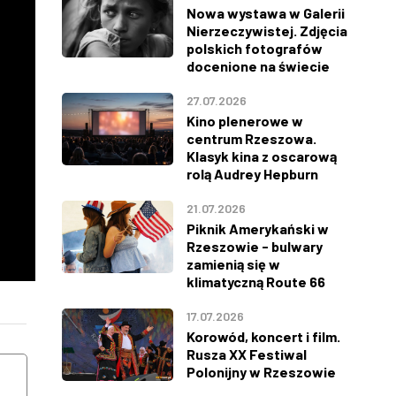
Nowa wystawa w Galerii
Nierzeczywistej. Zdjęcia
polskich fotografów
docenione na świecie
27.07.2026
Kino plenerowe w
centrum Rzeszowa.
Klasyk kina z oscarową
rolą Audrey Hepburn
21.07.2026
Piknik Amerykański w
Rzeszowie - bulwary
zamienią się w
klimatyczną Route 66
17.07.2026
WEEKEND
WEEKEND
Korowód, koncert i film.
PIĄTEK
SOBOTA
Rusza XX Festiwal
14
15
Polonijny w Rzeszowie