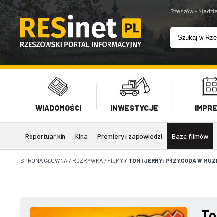
Rzeszów - Niedzie
WIADOMOŚCI
INWESTYCJE
IMPR
Repertuar kin
Kina
Premiery i zapowiedzi
Baza filmów
STRONA GŁÓWNA
/
ROZRYWKA
/
FILMY
/
TOM I JERRY: PRZYGODA W MU
To