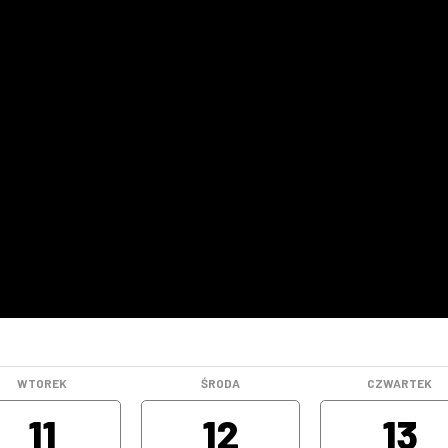
WTOREK
ŚRODA
CZWARTEK
11
12
13