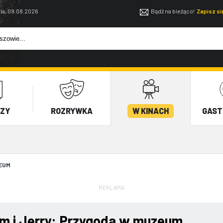
la, 09.08.2026
Bądź na bieżąco!
Zapisz s
EZY
ROZRYWKA
W KINACH
GAST
ZEUM
REKLAMA
m i Jerry: Przygoda w muzeum