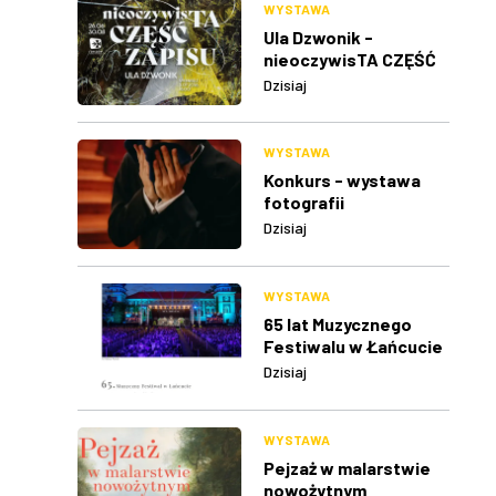
WYSTAWA
Ula Dzwonik -
nieoczywisTA CZĘŚĆ
ZAPISU
Dzisiaj
WYSTAWA
Konkurs - wystawa
fotografii
Dzisiaj
WYSTAWA
65 lat Muzycznego
Festiwalu w Łańcucie
Dzisiaj
WYSTAWA
Pejzaż w malarstwie
nowożytnym