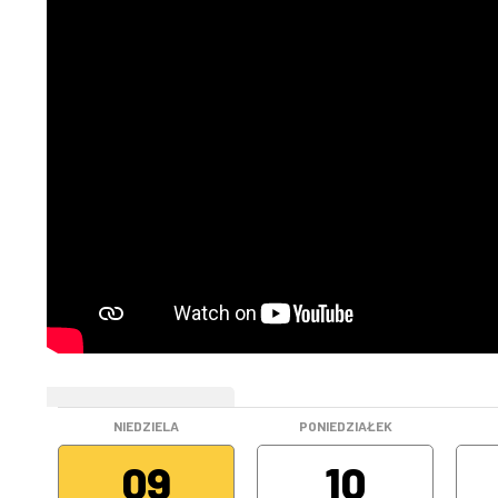
WEEKEND
NIEDZIELA
PONIEDZIAŁEK
09
10