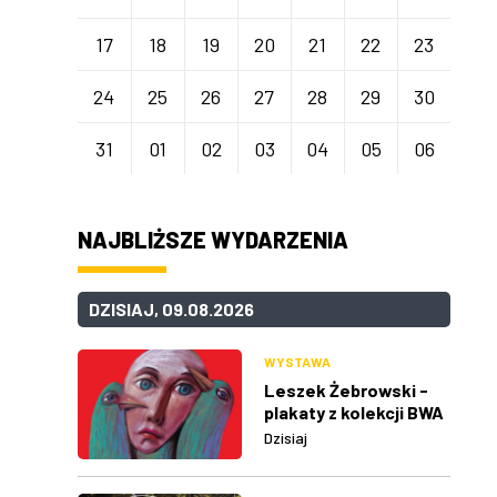
17
18
19
20
21
22
23
24
25
26
27
28
29
30
31
01
02
03
04
05
06
NAJBLIŻSZE WYDARZENIA
DZISIAJ, 09.08.2026
WYSTAWA
Leszek Żebrowski -
plakaty z kolekcji BWA
w Rzeszowie
Dzisiaj