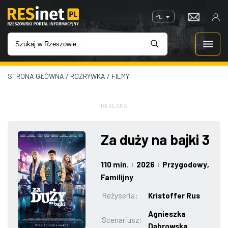
PL
STRONA GŁÓWNA
/
ROZRYWKA
/
FILMY
WIADOMOŚCI
INWESTYCJE
REKLAMA
IMPREZY
Za duży na bajki 3
ROZRYWKA
110 min.
2026
Przygodowy
,
|
|
Familijny
W KINACH
Reżyseria:
Kristoffer Rus
Agnieszka
GASTRONOMIA
Scenariusz:
Dąbrowska