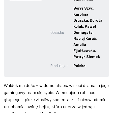
ZDJĘCIA
Borys Szyc,
Karolina
Gruszka, Dorota
W RZESZOWIE
Kolak, Paweł
Obsada:
Domagała,
Maciej Karaś,
Amelia
Fijałkowska,
Patryk Siemek
Produkcja:
Polska
Waldek ma dość – w domu chaos, w sieci drama, a jego
gamingowy team się sypie. W emocjach robi coś
głupiego – pisze złośliwy komentarz… i nieświadomie
uruchamia lawinę hejtu, która uderza w jedną z