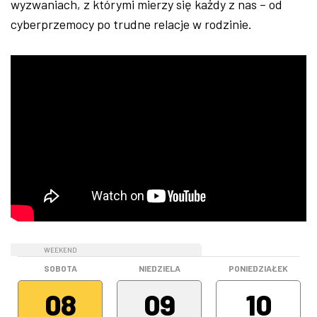
wyzwaniach, z którymi mierzy się każdy z nas – od
cyberprzemocy po trudne relacje w rodzinie.
WEEKEND
WEEKEND
SOBOTA
NIEDZIELA
PONIEDZIAŁEK
08
09
10