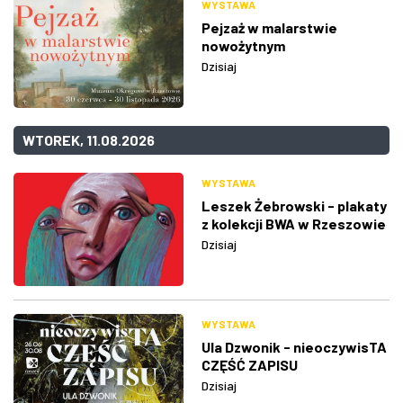
WYSTAWA
Pejzaż w malarstwie
nowożytnym
Dzisiaj
WTOREK, 11.08.2026
WYSTAWA
Leszek Żebrowski - plakaty
z kolekcji BWA w Rzeszowie
Dzisiaj
WYSTAWA
Ula Dzwonik - nieoczywisTA
CZĘŚĆ ZAPISU
Dzisiaj