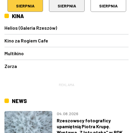
SIERPNIA
SIERPNIA
SIERPNIA
KINA
Helios (Galeria Rzeszów)
Kino za Rogiem Cafe
Multikino
Zorza
REKLAMA
NEWS
04.08.2026
Rzeszowscy fotograficy
upamiętnią Piotra Krupę.
Wystawa „Z lotu ptaka" w RDK