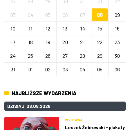
27
28
29
30
31
01
02
03
04
05
06
07
08
09
10
11
12
13
14
15
16
17
18
19
20
21
22
23
24
25
26
27
28
29
30
31
01
02
03
04
05
06
NAJBLIŻSZE WYDARZENIA
DZISIAJ, 08.08.2026
WYSTAWA
Leszek Żebrowski - plakaty