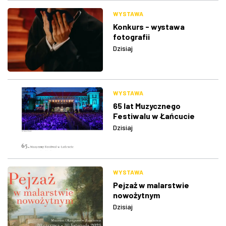
WYSTAWA
Konkurs - wystawa
fotografii
Dzisiaj
WYSTAWA
65 lat Muzycznego
Festiwalu w Łańcucie
Dzisiaj
WYSTAWA
Pejzaż w malarstwie
nowożytnym
Dzisiaj