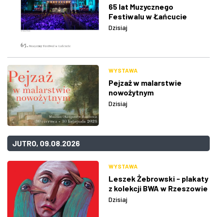
65 lat Muzycznego
Festiwalu w Łańcucie
Dzisiaj
WYSTAWA
Pejzaż w malarstwie
nowożytnym
Dzisiaj
JUTRO, 09.08.2026
WYSTAWA
Leszek Żebrowski - plakaty
z kolekcji BWA w Rzeszowie
Dzisiaj