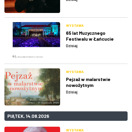
WYSTAWA
65 lat Muzycznego
Festiwalu w Łańcucie
Dzisiaj
WYSTAWA
Pejzaż w malarstwie
nowożytnym
Dzisiaj
PIĄTEK, 14.08.2026
WYSTAWA