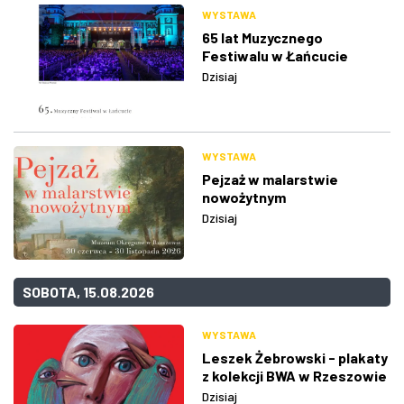
WYSTAWA
65 lat Muzycznego
Festiwalu w Łańcucie
Dzisiaj
WYSTAWA
Pejzaż w malarstwie
nowożytnym
Dzisiaj
SOBOTA, 15.08.2026
WYSTAWA
Leszek Żebrowski - plakaty
z kolekcji BWA w Rzeszowie
Dzisiaj