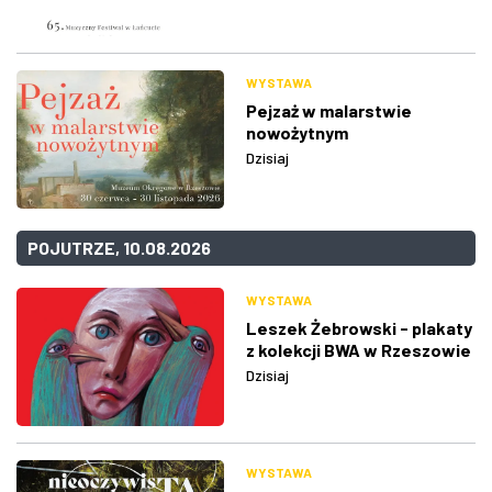
WYSTAWA
Pejzaż w malarstwie
nowożytnym
Dzisiaj
POJUTRZE, 10.08.2026
WYSTAWA
Leszek Żebrowski - plakaty
z kolekcji BWA w Rzeszowie
Dzisiaj
WYSTAWA