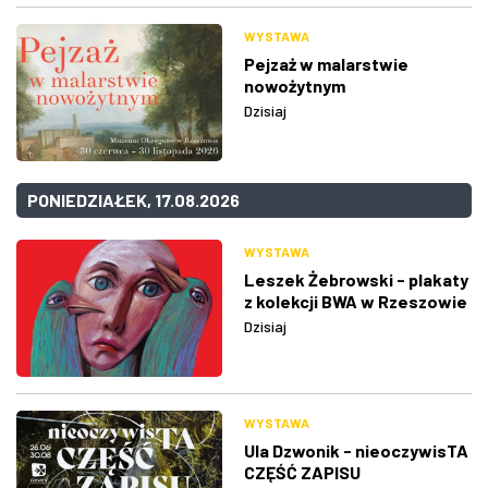
WYSTAWA
Pejzaż w malarstwie
nowożytnym
Dzisiaj
PONIEDZIAŁEK, 17.08.2026
WYSTAWA
Leszek Żebrowski - plakaty
z kolekcji BWA w Rzeszowie
Dzisiaj
WYSTAWA
Ula Dzwonik - nieoczywisTA
CZĘŚĆ ZAPISU