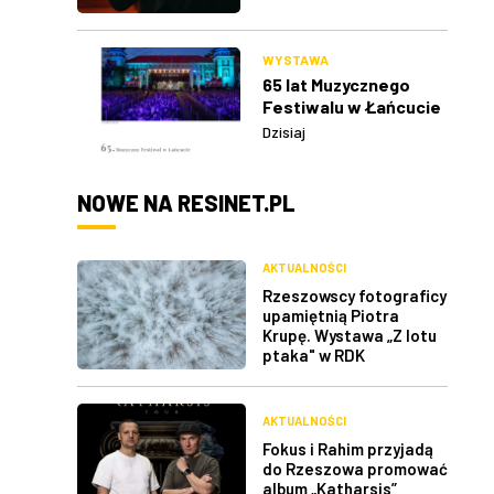
WYSTAWA
65 lat Muzycznego
Festiwalu w Łańcucie
Dzisiaj
NOWE NA RESINET.PL
AKTUALNOŚCI
Rzeszowscy fotograficy
upamiętnią Piotra
Krupę. Wystawa „Z lotu
ptaka" w RDK
AKTUALNOŚCI
Fokus i Rahim przyjadą
do Rzeszowa promować
album „Katharsis”