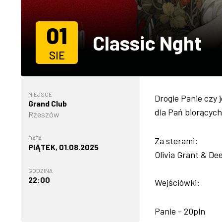
01
Classic Nght
SIE
MIEJSCE
Drogie Panie czy 
Grand Club
dla Pań biorącyc
Rzeszów
DATA
Za sterami:
PIĄTEK, 01.08.2025
Olivia Grant & De
GODZINA
22:00
Wejściówki:
Panie - 20pln