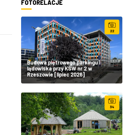
FOTORELACJE
22
Budowa piętrowego parkingu i
lądowiska przy KSW nr 2 w
Rzeszowie [lipiec 2026]
34