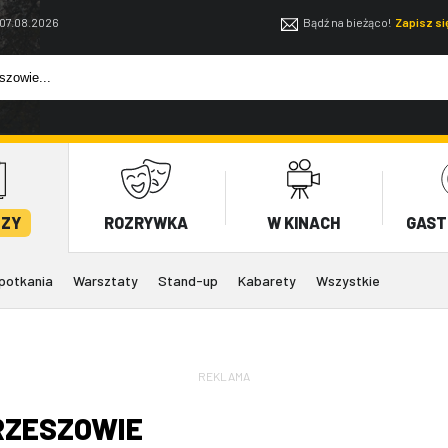
 07.08.2026
Bądź na bieżąco!
Zapisz s
EZY
ROZRYWKA
W KINACH
GAST
potkania
Warsztaty
Stand-up
Kabarety
Wszystkie
REKLAMA
RZESZOWIE