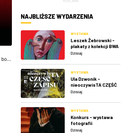
REKLAMA
NAJBLIŻSZE WYDARZENIA
WYSTAWA
Leszek Żebrowski -
plakaty z kolekcji BWA
w Rzeszowie
Dzisiaj
bo...
WYSTAWA
Ula Dzwonik -
nieoczywisTA CZĘŚĆ
ZAPISU
Dzisiaj
WYSTAWA
Konkurs - wystawa
fotografii
Dzisiaj