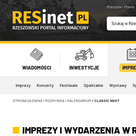
Rzeszów - Piątek,
WIADOMOŚCI
INWESTYCJE
IMPR
Imprezy
Koncerty
Festiwale
Spektakle
Wystawy
S
STRONA GŁÓWNA
/
ROZRYWKA
/
KALENDARIUM
/
CLASSIC NGHT
IMPREZY I WYDARZENIA W 