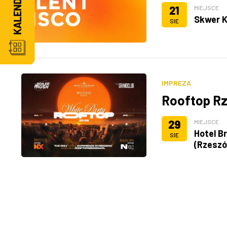
21
MIEJSCE
Skwer K
SIE
IMPREZA
Rooftop Rz
29
MIEJSCE
Hotel Br
SIE
(Rzesz