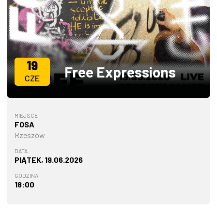
ZDJĘCIA
W RZESZOWIE
19
Free Expressions
CZE
MIEJSCE
FOSA
Rzeszów
DATA
PIĄTEK, 19.06.2026
GODZINA
18:00