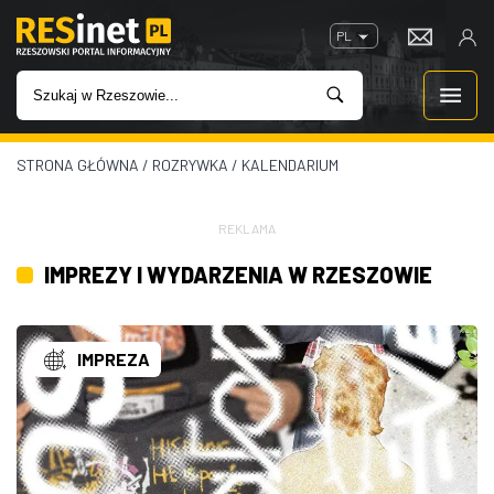
PL
STRONA GŁÓWNA
/
ROZRYWKA
/
KALENDARIUM
WIADOMOŚCI
INWESTYCJE
REKLAMA
IMPREZY I WYDARZENIA W RZESZOWIE
IMPREZY
ROZRYWKA
IMPREZA
W KINACH
GASTRONOMIA