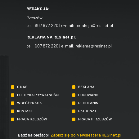
REDAKCJA:
Rzeszów
tel.:
607 872 220
| e-mail:
redakcja@resinet.pl
REKLAMA NA RESinet.pl:
tel.:
607 872 220
| e-mail:
reklama@resinet.pl
O NAS
REKLAMA
POLITYKA PRYWATNOŚCI
LOGOWANIE
WSPÓŁPRACA
REGULAMIN
KONTAKT
PATRONAT
PRACA RZESZÓW
PRACA IT RZESZÓW
Bądź na bieżąco!
Zapisz się do Newslettera RESinet.pl