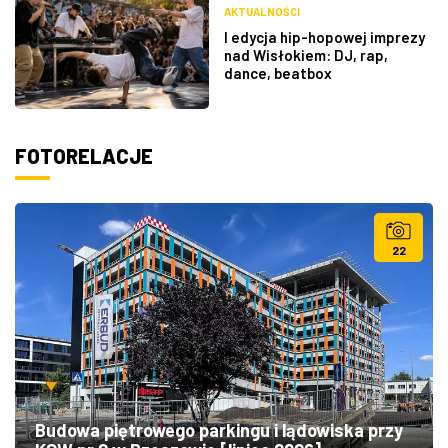
AKTUALNOŚCI
I edycja hip-hopowej imprezy
nad Wisłokiem: DJ, rap,
dance, beatbox
FOTORELACJE
22
Budowa piętrowego parkingu i lądowiska przy