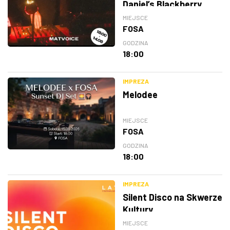
Daniel’s Blackberry
MIEJSCE
FOSA
GODZINA
18:00
IMPREZA
Melodee
MIEJSCE
FOSA
GODZINA
18:00
IMPREZA
Silent Disco na Skwerze
Kultury
MIEJSCE