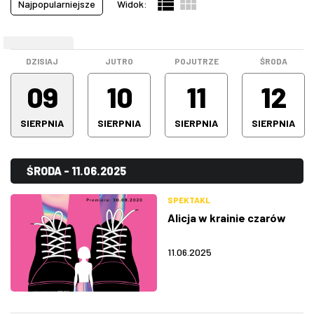
Najpopularniejsze
Widok:
Pokazy filmowe
(19)
ZDJĘCIA
Spektakle
(64)
WEEKEND
Spotkanie
(0)
W RZESZOWIE
DZISIAJ
JUTRO
POJUTRZE
ŚRODA
Stand-up
(16)
09
10
11
12
Warsztaty
(0)
SIERPNIA
SIERPNIA
SIERPNIA
SIERPNIA
Wystawa
(5)
Wszystkie kategorie
(191)
ŚRODA - 11.06.2025
SPEKTAKL
Alicja w krainie czarów
11.06.2025