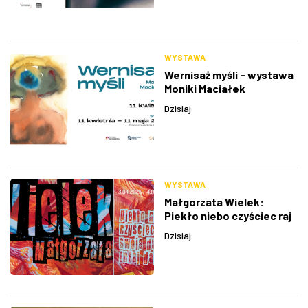
WYSTAWA
Wernisaż myśli - wystawa
Moniki Maciałek
Dzisiaj
WYSTAWA
Małgorzata Wielek:
Piekło niebo czyściec raj
swoją duszę tutaj daj
Dzisiaj