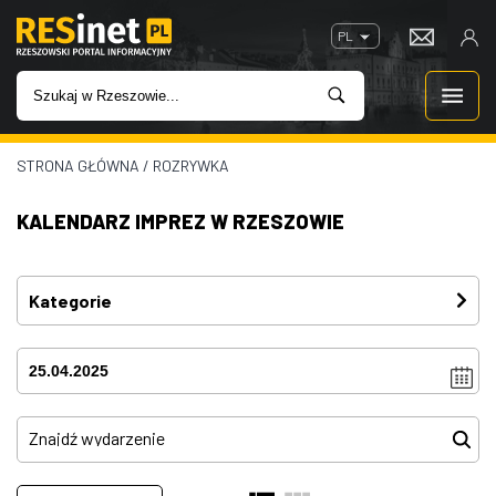
PL
STRONA GŁÓWNA
/
ROZRYWKA
WIADOMOŚCI
KALENDARZ IMPREZ W RZESZOWIE
INWESTYCJE
IMPREZY
Kategorie
Festiwal
(3)
ROZRYWKA
Imprezy
(4)
W KINACH
Kino plenerowe
(0)
Koncerty
(80)
GASTRONOMIA