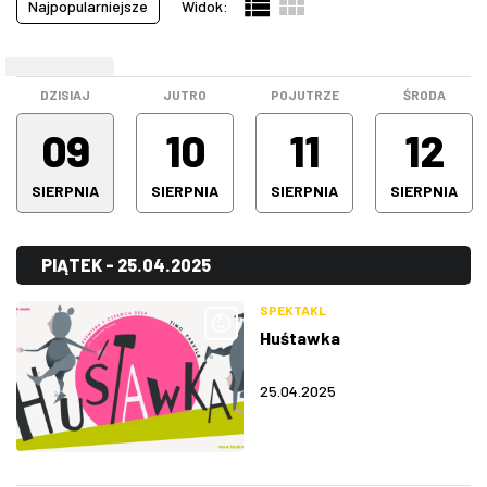
Najpopularniejsze
Widok:
Pokazy filmowe
(19)
ZDJĘCIA
Spektakle
(64)
WEEKEND
Spotkanie
(0)
W RZESZOWIE
DZISIAJ
JUTRO
POJUTRZE
ŚRODA
Stand-up
(16)
09
10
11
12
Warsztaty
(0)
SIERPNIA
SIERPNIA
SIERPNIA
SIERPNIA
Wystawa
(5)
Wszystkie kategorie
(191)
PIĄTEK - 25.04.2025
SPEKTAKL
Huśtawka
25.04.2025