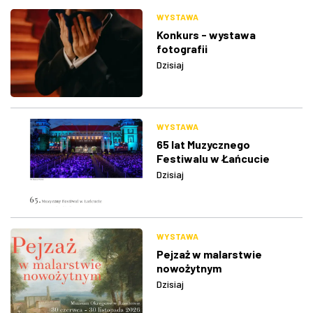
WYSTAWA
Konkurs - wystawa
fotografii
Dzisiaj
WYSTAWA
65 lat Muzycznego
Festiwalu w Łańcucie
Dzisiaj
WYSTAWA
Pejzaż w malarstwie
nowożytnym
Dzisiaj