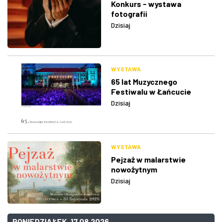
Konkurs - wystawa
fotografii
Dzisiaj
WYSTAWA
65 lat Muzycznego
Festiwalu w Łańcucie
Dzisiaj
WYSTAWA
Pejzaż w malarstwie
nowożytnym
Dzisiaj
PONIEDZIAŁEK, 17.08.2026