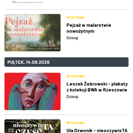
WYSTAWA
Pejzaż w malarstwie
nowożytnym
Dzisiaj
PIĄTEK, 14.08.2026
WYSTAWA
Leszek Żebrowski - plakaty
z kolekcji BWA w Rzeszowie
Dzisiaj
WYSTAWA
Ula Dzwonik - nieoczywisTA