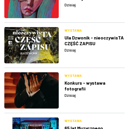
Dzisiaj
WYSTAWA
Ula Dzwonik - nieoczywisTA
CZĘŚĆ ZAPISU
Dzisiaj
WYSTAWA
Konkurs - wystawa
fotografii
Dzisiaj
WYSTAWA
65 lat Muzycznego