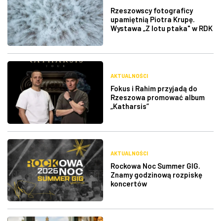
Rzeszowscy fotograficy
upamiętnią Piotra Krupę.
Wystawa „Z lotu ptaka" w RDK
AKTUALNOŚCI
Fokus i Rahim przyjadą do
Rzeszowa promować album
„Katharsis”
AKTUALNOŚCI
Rockowa Noc Summer GIG.
Znamy godzinową rozpiskę
koncertów