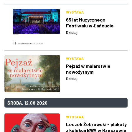
WYSTAWA
65 lat Muzycznego
Festiwalu w Łańcucie
Dzisiaj
WYSTAWA
Pejzaż w malarstwie
nowożytnym
Dzisiaj
ŚRODA, 12.08.2026
WYSTAWA
Leszek Żebrowski - plakaty
z kolekcji BWA w Rzeszowie