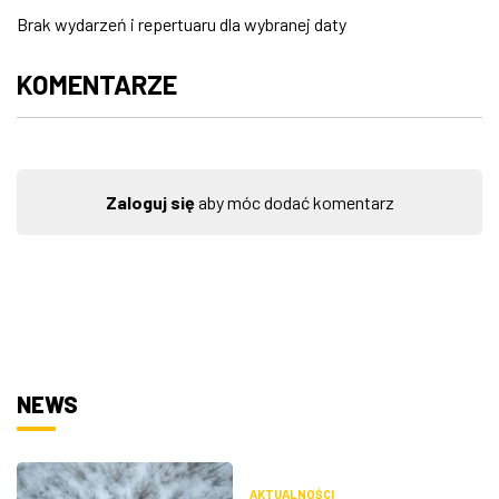
Brak wydarzeń i repertuaru dla wybranej daty
ZDJĘCIA
KOMENTARZE
W RZESZOWIE
Zaloguj się
aby móc dodać komentarz
NEWS
AKTUALNOŚCI