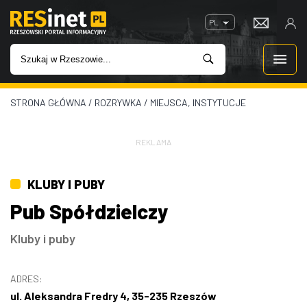
PL
STRONA GŁÓWNA
/
ROZRYWKA
/
MIEJSCA, INSTYTUCJE
WIADOMOŚCI
INWESTYCJE
REKLAMA
IMPREZY
KLUBY I PUBY
Pub Spółdzielczy
ROZRYWKA
Kluby i puby
W KINACH
ADRES:
GASTRONOMIA
ul. Aleksandra Fredry 4, 35-235 Rzeszów