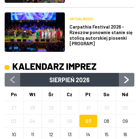
AKTUALNOŚCI
Carpathia Festival 2026 -
Rzeszów ponownie stanie się
stolicą autorskiej piosenki
[PROGRAM]
KALENDARZ IMPREZ
SIERPIEŃ
2026
Pn
Wt
Śr
Cz
Pt
So
Nd
27
28
29
30
31
01
02
03
04
05
06
07
08
09
10
11
12
13
14
15
16