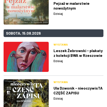
Pejzaż w malarstwie
nowożytnym
Dzisiaj
SOBOTA, 15.08.2026
WYSTAWA
Leszek Żebrowski - plakaty
z kolekcji BWA w Rzeszowie
Dzisiaj
WYSTAWA
Ula Dzwonik - nieoczywisTA
CZĘŚĆ ZAPISU
Dzisiaj