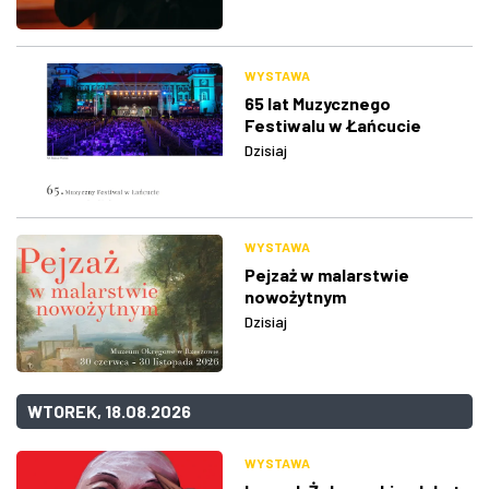
WYSTAWA
65 lat Muzycznego
Festiwalu w Łańcucie
Dzisiaj
WYSTAWA
Pejzaż w malarstwie
nowożytnym
Dzisiaj
WTOREK, 18.08.2026
WYSTAWA