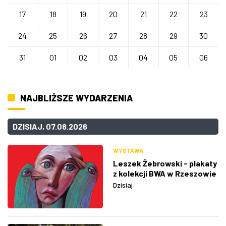
17
18
19
20
21
22
23
24
25
26
27
28
29
30
31
01
02
03
04
05
06
NAJBLIŻSZE WYDARZENIA
DZISIAJ, 07.08.2026
WYSTAWA
Leszek Żebrowski - plakaty
z kolekcji BWA w Rzeszowie
Dzisiaj