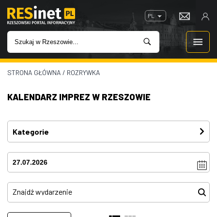
PL
STRONA GŁÓWNA
/
ROZRYWKA
WIADOMOŚCI
KALENDARZ IMPREZ W RZESZOWIE
INWESTYCJE
IMPREZY
Kategorie
Festiwal
(3)
ROZRYWKA
Imprezy
(4)
W KINACH
Kino plenerowe
(0)
Koncerty
(80)
GASTRONOMIA