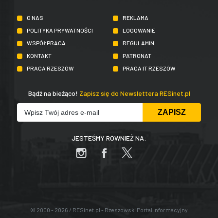
O NAS
REKLAMA
POLITYKA PRYWATNOŚCI
LOGOWANIE
WSPÓŁPRACA
REGULAMIN
KONTAKT
PATRONAT
PRACA RZESZÓW
PRACA IT RZESZÓW
Bądź na bieżąco!
Zapisz się do Newslettera RESinet.pl
JESTEŚMY RÓWNIEŻ NA:
© 2000 - 2026 / RESinet.pl - Rzeszowski Portal Informacyjny