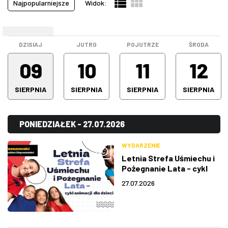
Najpopularniejsze
Widok:
Pokazy filmowe
(19)
ZDJĘCIA
Spektakle
(64)
WEEKEND
Spotkanie
(0)
W RZESZOWIE
DZISIAJ
JUTRO
POJUTRZE
ŚRODA
Stand-up
(16)
09
10
11
12
Warsztaty
(0)
SIERPNIA
SIERPNIA
SIERPNIA
SIERPNIA
Wystawa
(5)
Wszystkie kategorie
(191)
PONIEDZIAŁEK - 27.07.2026
WYDARZENIE
Letnia Strefa Uśmiechu i
Pożegnanie Lata - cykl
animacji dla dzieci
27.07.2026