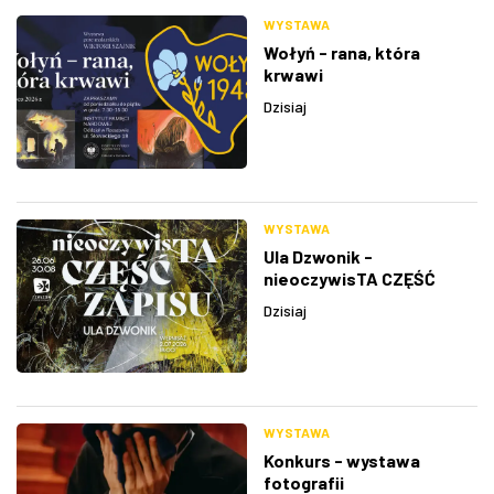
WYSTAWA
Wołyń - rana, która
krwawi
Dzisiaj
WYSTAWA
Ula Dzwonik -
nieoczywisTA CZĘŚĆ
ZAPISU
Dzisiaj
WYSTAWA
Konkurs - wystawa
fotografii