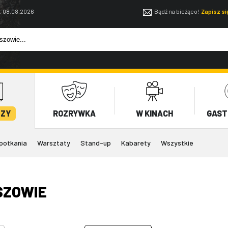
, 08.08.2026
Bądź na bieżąco!
Zapisz s
EZY
ROZRYWKA
W KINACH
GAST
potkania
Warsztaty
Stand-up
Kabarety
Wszystkie
SZOWIE