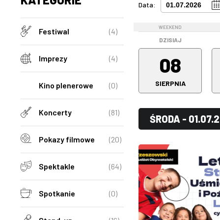
Data:
WEEKEND
Festiwal
(4)
DZISIAJ
08
Imprezy
(4)
SIERPNIA
Kino plenerowe
(0)
Koncerty
(81)
ŚRODA - 01.07.
Pokazy filmowe
(20)
Spektakle
(64)
Spotkanie
(0)