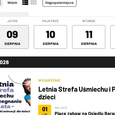
Widok:
Najpopularniejsze
WEEKEND
JUTRO
POJUTRZE
WTOREK
09
10
11
SIERPNIA
SIERPNIA
SIERPNIA
2026
WYDARZENIE
Letnia Strefa Uśmiechu i P
dzieci
01
MIEJSCE
Place zabaw na Osiedlu Bar
LIP