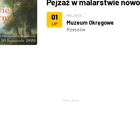
Pejzaż w malarstwie now
01
MIEJSCE
Muzeum Okręgowe
LIP
Rzeszów
REKLAMA