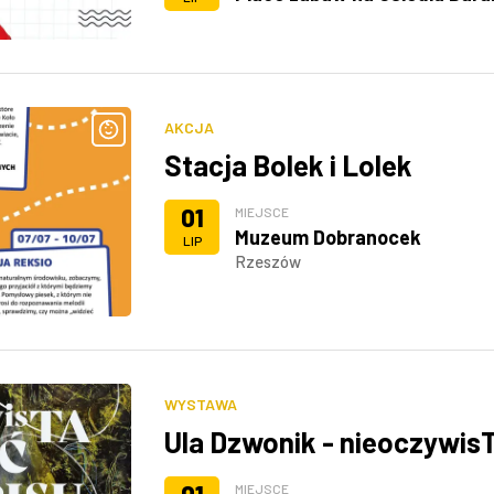
AKCJA
Stacja Bolek i Lolek
01
MIEJSCE
Muzeum Dobranocek
LIP
Rzeszów
WYSTAWA
Ula Dzwonik - nieoczywi
MIEJSCE