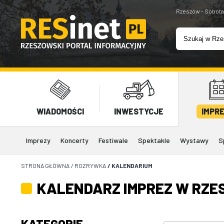
Rzeszów - Sobota
WIADOMOŚCI
INWESTYCJE
IMPR
Imprezy
Koncerty
Festiwale
Spektakle
Wystawy
S
STRONA GŁÓWNA
/
ROZRYWKA
/
KALENDARIUM
KALENDARZ IMPREZ W RZE
KATEGORIE