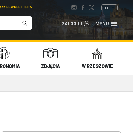
ię do NEWSLETTERA
PL
ZALOGUJ
MENU
RONOMIA
ZDJĘCIA
W RZESZOWIE