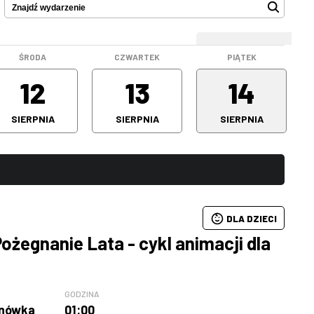
WEEKEND
ŚRODA
CZWARTEK
PIĄTEK
12
13
14
SIERPNIA
SIERPNIA
SIERPNIA
DLA DZIECI
ożegnanie Lata - cykl animacji dla
GODZINA
anówka
01:00