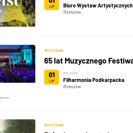
01
Biuro Wystaw Artystycznych
LIP
Rzeszów
WYSTAWA
65 lat Muzycznego Festiw
01
MIEJSCE
Filharmonia Podkarpacka
LIP
Rzeszów
WYSTAWA