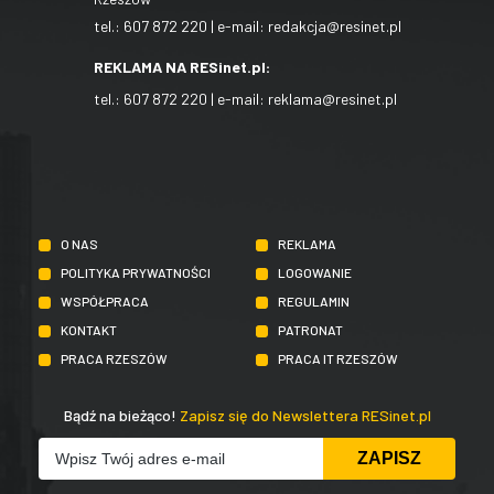
tel.:
607 872 220
| e-mail:
redakcja@resinet.pl
REKLAMA NA RESinet.pl:
tel.:
607 872 220
| e-mail:
reklama@resinet.pl
O NAS
REKLAMA
POLITYKA PRYWATNOŚCI
LOGOWANIE
WSPÓŁPRACA
REGULAMIN
KONTAKT
PATRONAT
PRACA RZESZÓW
PRACA IT RZESZÓW
Bądź na bieżąco!
Zapisz się do Newslettera RESinet.pl