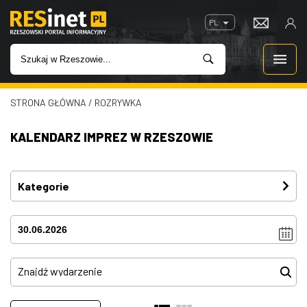
PL
STRONA GŁÓWNA
/
ROZRYWKA
WIADOMOŚCI
KALENDARZ IMPREZ W RZESZOWIE
INWESTYCJE
IMPREZY
Kategorie
Festiwal
(4)
ROZRYWKA
Imprezy
(4)
W KINACH
Kino plenerowe
(0)
Koncerty
(81)
GASTRONOMIA