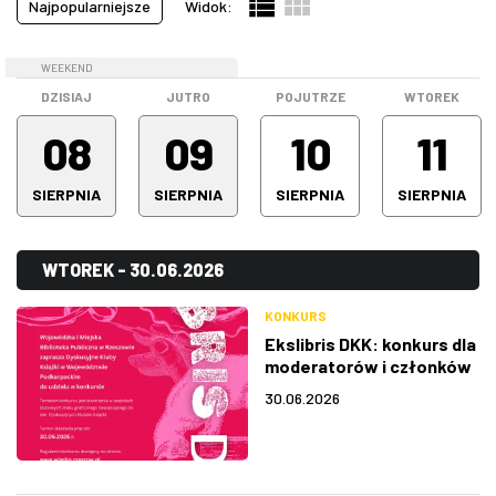
Najpopularniejsze
Widok:
Pokazy filmowe
(20)
ZDJĘCIA
Spektakle
(64)
WEEKEND
WEEKEND
Spotkanie
(0)
W RZESZOWIE
DZISIAJ
JUTRO
POJUTRZE
WTOREK
Stand-up
(16)
08
09
10
11
Warsztaty
(0)
SIERPNIA
SIERPNIA
SIERPNIA
SIERPNIA
Wystawa
(5)
Wszystkie kategorie
(194)
WTOREK - 30.06.2026
KONKURS
Ekslibris DKK: konkurs dla
moderatorów i członków
Dyskusyjnych Klubów
30.06.2026
Książki