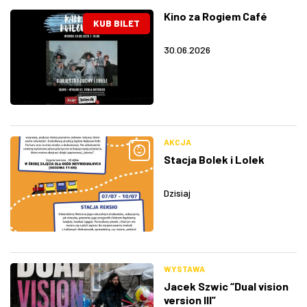
Kino za Rogiem Café
KUB BILET
30.06.2026
AKCJA
Stacja Bolek i Lolek
Dzisiaj
WYSTAWA
Jacek Szwic “Dual vision
version III”