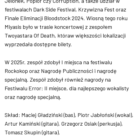
Jelonek, Popiór czy Corruption, a tak
że udział w
festiwalach Dark Side Festival, Krzywizna Fest oraz
Finale Eliminacji Bloodstock 2024. Wiosną tego roku
Miyasis było w trasie koncertowej z zespołem
Twoyastara Of Death, kt
óraw wi
ększości lokalizacji
wyprzedała dostępne bilety.
W 2025r. zesp
ó
ł zdobył I miejsca na festiwalu
Rockokop oraz Nagrodę Publiczności i nagrodę
specjalną. Zesp
ó
ł zdobył r
ównie
ż nagrody na
Festiwalu Error: II miejsce, dla najlepszego wokalisty
oraz nagrodę specjalną.
Skład: Maciej Gładziński (bas), Piotr Jabłoński (wokal),
Artur Kamiński (gitara), Grzegorz Osiak (perkusja),
Tomasz Skupin (gitara).