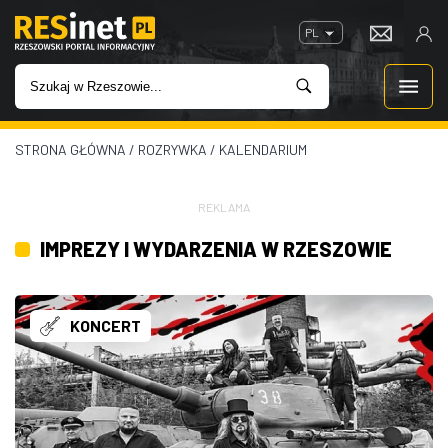
PL
STRONA GŁÓWNA
/
ROZRYWKA
/
KALENDARIUM
WIADOMOŚCI
INWESTYCJE
REKLAMA
IMPREZY I WYDARZENIA W RZESZOWIE
IMPREZY
ROZRYWKA
KONCERT
W KINACH
GASTRONOMIA