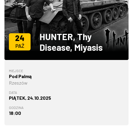
ZDJĘCIA
W RZESZOWIE
HUNTER, Thy
24
Disease, Miyasis
PAŹ
MIEJSCE
Pod Palmą
Rzeszów
DATA
PIĄTEK, 24.10.2025
GODZINA
18:00