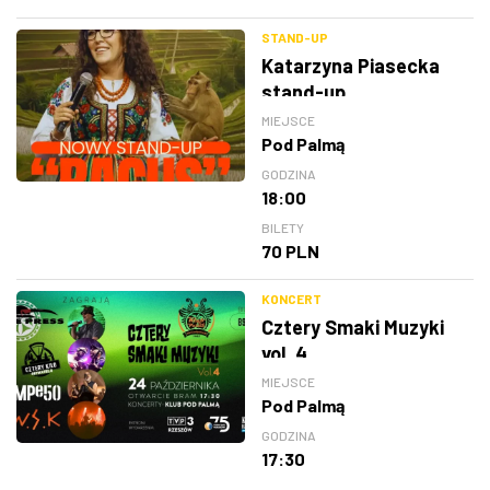
STAND-UP
Katarzyna Piasecka
stand-up
MIEJSCE
Pod Palmą
GODZINA
18:00
BILETY
70 PLN
KONCERT
Cztery Smaki Muzyki
vol. 4
MIEJSCE
Pod Palmą
GODZINA
17:30