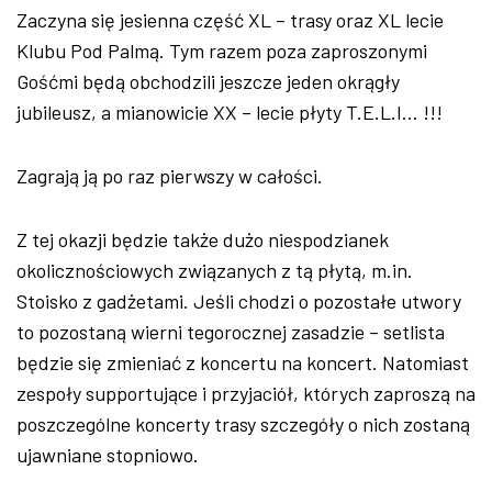
Zaczyna si
ę jesienna część XL
– trasy oraz XL lecie
Klubu Pod Palm
ą. Tym razem poza zaproszonymi
Gośćmi będą obchodzili jeszcze jeden okrągły
jubileusz, a mianowicie XX
– lecie p
łyty T.E.L.I… !!!
Zagrają ją po raz pierwszy w całości.
Z tej okazji będzie także dużo niespodzianek
okolicznościowych związanych z tą płytą, m.in.
Stoisko z gadżetami. Jeśli chodzi o pozostałe utwory
to pozostaną wierni tegorocznej zasadzie
– setlista
b
ędzie się zmieniać z koncertu na koncert. Natomiast
zespoły supportujące i przyjaci
ó
ł, kt
órych zaprosz
ą na
poszczeg
ólne koncerty trasy szczegó
ły o nich zostaną
ujawniane stopniowo.