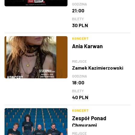
GODZINA
21:00
BILETY
30 PLN
KONCERT
Ania Karwan
MIEJSCE
Zamek Kazimierzowski
GODZINA
18:00
BILETY
40 PLN
KONCERT
Zespół Ponad
Chmurami
MIEJSCE