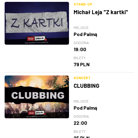
STAND-UP
Michał Leja "Z kartki"
MIEJSCE
Pod Palmą
GODZINA
19:00
BILETY
79 PLN
KONCERT
CLUBBING
MIEJSCE
Pod Palmą
GODZINA
22:00
BILETY
25 PLN