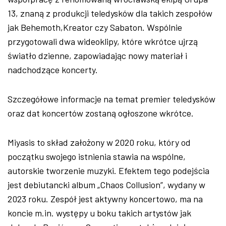
13, znaną z produkcji teledysk
ów dla takich zespo
ł
ów
jak Behemoth,Kreator czy Sabaton. Wspólnie
przygotowali dwa wideoklipy, które wkrótce ujrz
ą
światło dzienne, zapowiadając nowy materiał i
nadchodzące koncerty.
Szczeg
ó
łowe informacje na temat premier teledysk
ów
oraz dat koncertów zostan
ą ogłoszone wkr
ótce.
Miyasis to sk
ład założony w 2020 roku, kt
óry od
pocz
ątku swojego istnienia stawia na wsp
ólne,
autorskie tworzenie muzyki. Efektem tego podej
ścia
jest debiutancki album
„Chaos Collusion”, wydany w
2023 roku. Zesp
ó
ł jest aktywny koncertowo, ma na
koncie m.in. występy u boku takich artyst
ów jak