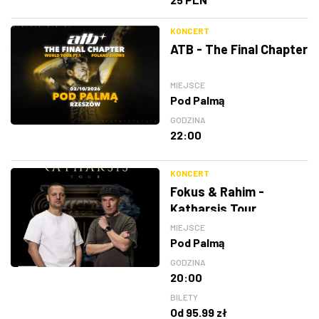
KONCERT
ATB - The Final Chapter
MIEJSCE
Pod Palmą
GODZINA
22:00
KONCERT
Fokus & Rahim -
Katharsis Tour
MIEJSCE
Pod Palmą
GODZINA
20:00
BILETY
Od 95.99 zł