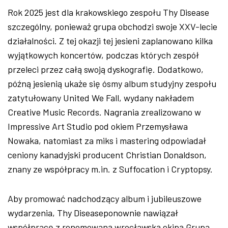
Rok 2025 jest dla krakowskiego zespołu Thy Disease
szczeg
ólny, poniewa
ż grupa obchodzi swoje XXV-lecie
działalności. Z tej okazji tej jesieni zaplanowano kilka
wyjątkowych koncert
ów, podczas których zespó
ł
przeleci przez całą swoją dyskografię. Dodatkowo,
p
ó
źną jesienią ukaże się
ósmy album studyjny zespo
łu
zatytułowany United We Fall, wydany nakładem
Creative Music Records. Nagrania zrealizowano w
Impressive Art Studio pod okiem Przemysława
Nowaka, natomiast za miks i mastering odpowiadał
ceniony kanadyjski producent Christian Donaldson,
znany ze wsp
ó
łpracy m.in. z Suffocation i Cryptopsy.
Aby promować nadchodzący album i jubileuszowe
wydarzenia, Thy Diseaseponownie nawiązał
wsp
ó
łpracę z renomowaną wrocławską ekipą Grupa