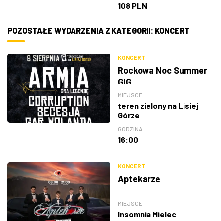
108 PLN
POZOSTAŁE WYDARZENIA Z KATEGORII: KONCERT
KONCERT
Rockowa Noc Summer
GIG
MIEJSCE
teren zielony na Lisiej
Górze
GODZINA
16:00
KONCERT
Aptekarze
MIEJSCE
Insomnia Mielec