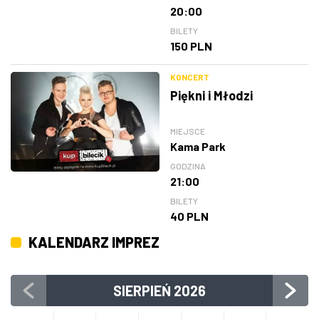
20:00
BILETY
150 PLN
KONCERT
Piękni i Młodzi
MIEJSCE
Kama Park
GODZINA
21:00
BILETY
40 PLN
KALENDARZ IMPREZ
SIERPIEŃ
2026