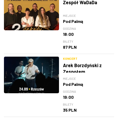
Zespół WaDaDa
MIEJSCE
Pod Palmą
GODZINA
18:00
BILETY
87 PLN
KONCERT
Arek Borzdyński z
Zespołem
MIEJSCE
Pod Palmą
GODZINA
19:00
BILETY
35 PLN