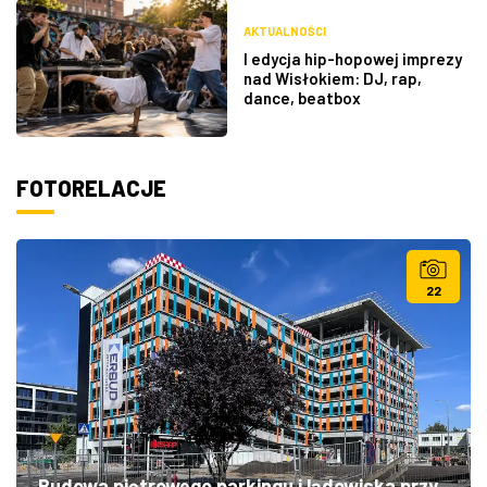
AKTUALNOŚCI
I edycja hip-hopowej imprezy
nad Wisłokiem: DJ, rap,
dance, beatbox
FOTORELACJE
22
Budowa piętrowego parkingu i lądowiska przy