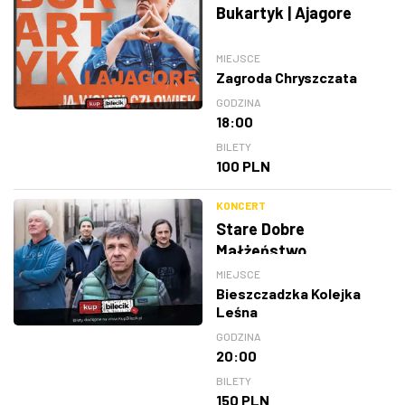
Bukartyk | Ajagore
MIEJSCE
Zagroda Chryszczata
GODZINA
18:00
BILETY
100 PLN
KONCERT
Stare Dobre
Małżeństwo
MIEJSCE
Bieszczadzka Kolejka
Leśna
GODZINA
20:00
BILETY
150 PLN