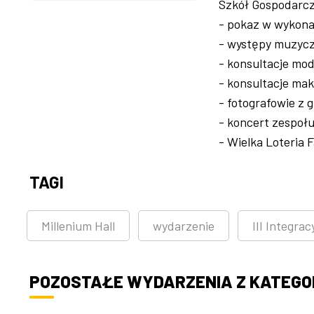
Szkół Gospodarc
- pokaz w wykona
- występy muzycz
- konsultacje mo
- konsultacje ma
- fotografowie z 
- koncert zespoł
- Wielka Loteria 
TAGI
Millenium Hall
wydarzenie
III Integra
POZOSTAŁE WYDARZENIA Z KATEGOR