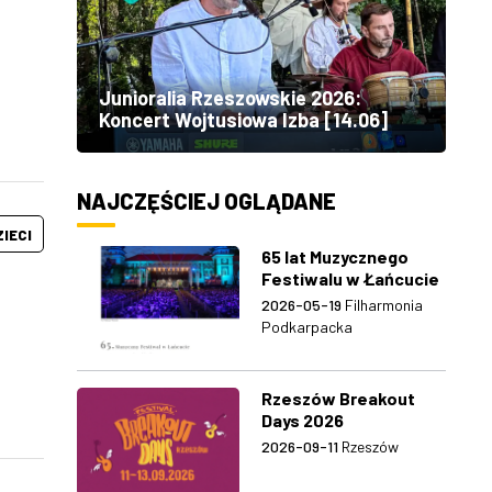
Junioralia Rzeszowskie 2026:
Koncert Wojtusiowa Izba [14.06]
NAJCZĘŚCIEJ OGLĄDANE
ZIECI
65 lat Muzycznego
Festiwalu w Łańcucie
2026-05-19
Filharmonia
Podkarpacka
Rzeszów Breakout
Days 2026
2026-09-11
Rzeszów