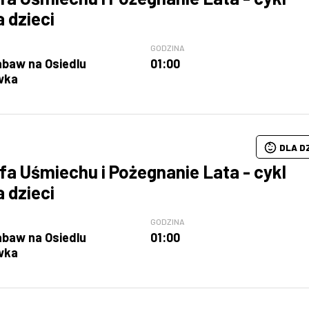
a dzieci
GODZINA
abaw na Osiedlu
01:00
wka
DLA D
fa Uśmiechu i Pożegnanie Lata - cykl
a dzieci
GODZINA
abaw na Osiedlu
01:00
wka