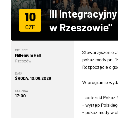
III Integracyj
10
w Rzeszowie"
CZE
MIEJSCE
Stowarzyszenie Jó
Millenium Hall
pokaz mody pn. "N
Rzeszów
Rozpoczęcie o god
DATA
ŚRODA, 10.06.2026
W programie wyd
GODZINA
17:00
- autorski Pokaz 
- występ Polskieg
- pokaz mody w c