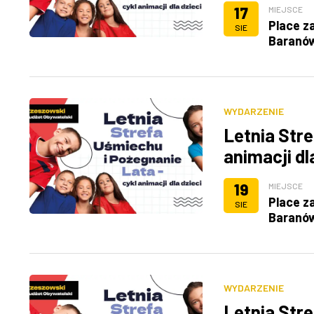
17
MIEJSCE
Place z
SIE
Baranó
WYDARZENIE
Letnia Stre
animacji dl
19
MIEJSCE
Place z
SIE
Baranó
WYDARZENIE
Letnia Stre