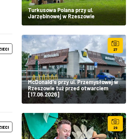
Turkusowa Polana przy ul.
Jarzębinowej w Rzeszowie
ZIECI
27
McDonald's przy ul. Przemysłowej w
Rzeszowie tuż przed otwarciem
[17.06.2026]
ZIECI
29