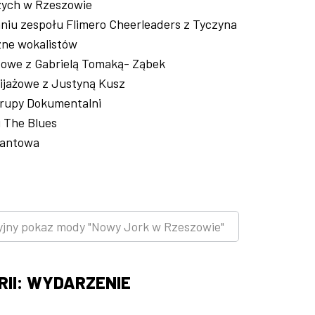
zych w Rzeszowie
niu zespołu Flimero Cheerleaders z Tyczyna
ne wokalistów
dowe z Gabrielą Tomaką- Ząbek
kijażowe z Justyną Kusz
grupy Dokumentalni
u The Blues
Fantowa
cyjny pokaz mody "Nowy Jork w Rzeszowie"
II: WYDARZENIE