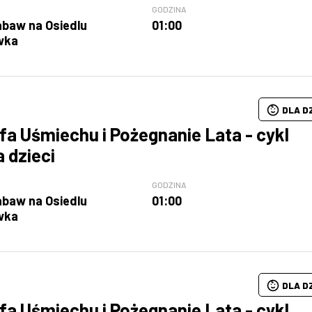
GODZINA
abaw na Osiedlu
01:00
wka
DLA D
fa Uśmiechu i Pożegnanie Lata - cykl
a dzieci
GODZINA
abaw na Osiedlu
01:00
wka
DLA D
fa Uśmiechu i Pożegnanie Lata - cykl