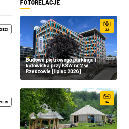
FOTORELACJE
ZIECI
22
Budowa piętrowego parkingu i
lądowiska przy KSW nr 2 w
Rzeszowie [lipiec 2026]
ZIECI
34