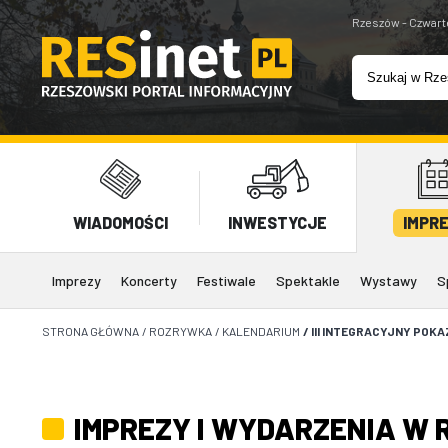
Rzeszów - Czwart
WIADOMOŚCI
INWESTYCJE
IMPR
Imprezy
Koncerty
Festiwale
Spektakle
Wystawy
S
STRONA GŁÓWNA
/
ROZRYWKA
/
KALENDARIUM
/
III INTEGRACYJNY POK
IMPREZY I WYDARZENIA W 