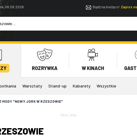
ek, 06.08.2026
Bądź na bieżąco!
Zapisz s
EZY
ROZRYWKA
W KINACH
GAST
potkania
Warsztaty
Stand-up
Kabarety
Wszystkie
AZ MODY "NOWY JORK W RZESZOWIE"
REKLAMA
RZESZOWIE