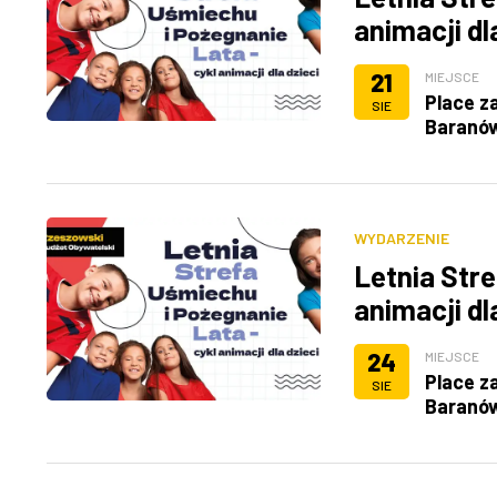
animacji dl
21
MIEJSCE
Place z
SIE
Baranó
WYDARZENIE
Letnia Stre
animacji dl
24
MIEJSCE
Place z
SIE
Baranó