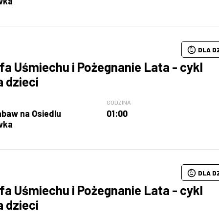
wka
DLA D
fa Uśmiechu i Pożegnanie Lata - cykl
a dzieci
GODZINA
abaw na Osiedlu
01:00
wka
DLA D
fa Uśmiechu i Pożegnanie Lata - cykl
a dzieci