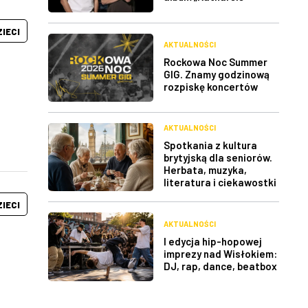
ZIECI
AKTUALNOŚCI
Rockowa Noc Summer
GIG. Znamy godzinową
rozpiskę koncertów
AKTUALNOŚCI
Spotkania z kultura
brytyjską dla seniorów.
Herbata, muzyka,
literatura i ciekawostki
ZIECI
AKTUALNOŚCI
I edycja hip-hopowej
imprezy nad Wisłokiem:
DJ, rap, dance, beatbox