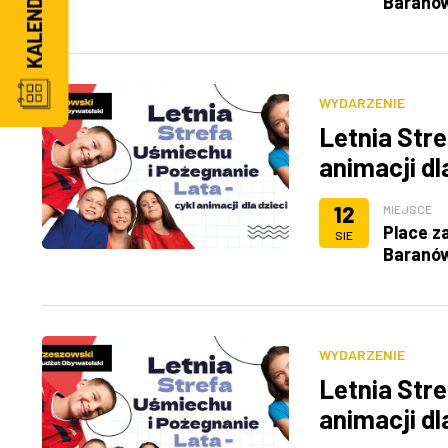
Baranó
WYDARZENIE
Letnia Stre
animacji dl
12
MIEJSCE
Place z
SIE
Baranó
WYDARZENIE
Letnia Stre
animacji dl