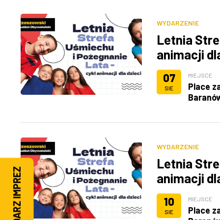
WYDARZENIE
Letnia Stre
animacji dl
07
MIEJSCE
Place z
SIE
Baranó
WYDARZENIE
Letnia Stre
KALENDARZ IMPREZ
animacji dl
10
MIEJSCE
Place z
SIE