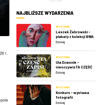
REKLAMA
NAJBLIŻSZE WYDARZENIA
WYSTAWA
Leszek Żebrowski -
plakaty z kolekcji BWA
w Rzeszowie
Dzisiaj
6 r.
WYSTAWA
Ula Dzwonik -
nieoczywisTA CZĘŚĆ
ZAPISU
Dzisiaj
WYSTAWA
Konkurs - wystawa
fotografii
spole
Dzisiaj