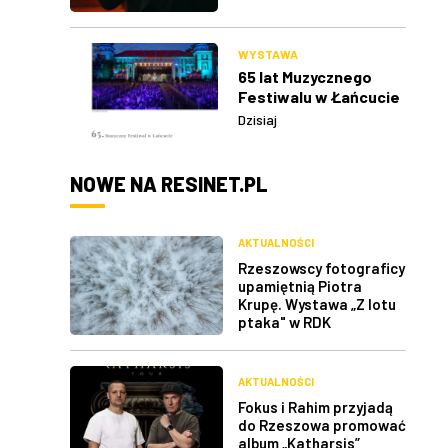
WYSTAWA
65 lat Muzycznego
Festiwalu w Łańcucie
Dzisiaj
NOWE NA RESINET.PL
AKTUALNOŚCI
Rzeszowscy fotograficy
upamiętnią Piotra
Krupę. Wystawa „Z lotu
ptaka" w RDK
AKTUALNOŚCI
Fokus i Rahim przyjadą
do Rzeszowa promować
album „Katharsis”