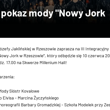
ny pokaz mody "Nowy Jork
zefy Jaklińskiej w Rzeszowie zaprasza na III Integracyjny
owy Jork w Rzeszowie", który odbędzie się 10 czerwca 202
z. 17.00 na Skwerze Millenium Hall!
arzenia:
Mody Sióstr Kovalowe
o Elvisa - Marcina Życzyńskiego
horeografii Barbary Gromadzkiej - Szkoła Modelek przy Ze