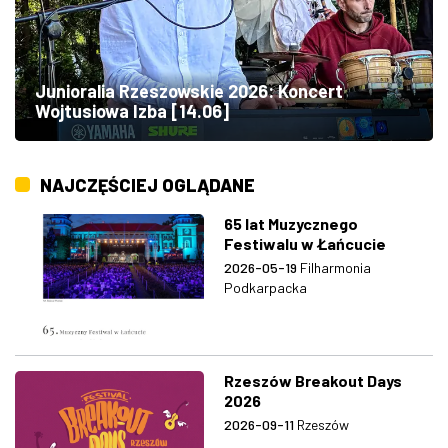
Junioralia Rzeszowskie 2026: Koncert
Wojtusiowa Izba [14.06]
NAJCZĘŚCIEJ OGLĄDANE
65 lat Muzycznego
Festiwalu w Łańcucie
2026-05-19
Filharmonia
Podkarpacka
Rzeszów Breakout Days
2026
2026-09-11
Rzeszów