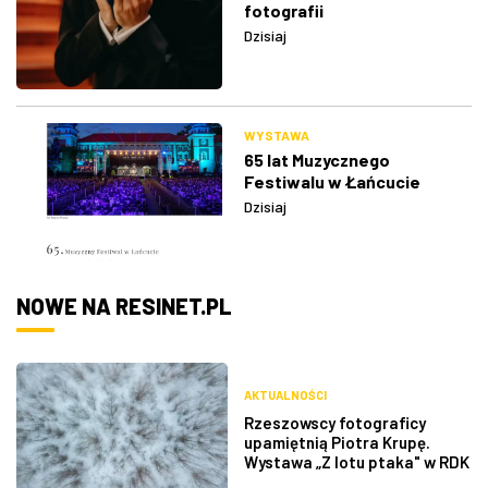
fotografii
Dzisiaj
WYSTAWA
65 lat Muzycznego
Festiwalu w Łańcucie
Dzisiaj
NOWE NA RESINET.PL
AKTUALNOŚCI
Rzeszowscy fotograficy
upamiętnią Piotra Krupę.
Wystawa „Z lotu ptaka" w RDK