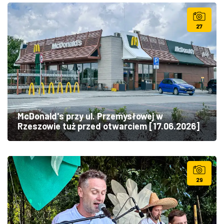
27
McDonald's przy ul. Przemysłowej w
Rzeszowie tuż przed otwarciem [17.06.2026]
29