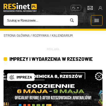
PL
STRONA GŁÓWNA
/
ROZRYWKA
/
KALENDARIUM
WIADOMOŚCI
INWESTYCJE
REKLAMA
IMPREZY I WYDARZENIA W RZESZOWIE
IMPREZY
ROZRYWKA
IMPREZA
W KINACH
GASTRONOMIA