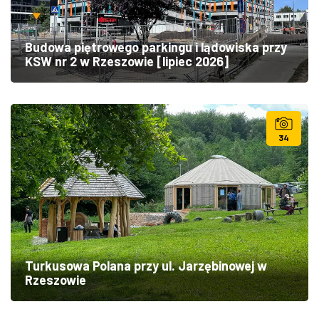
Budowa piętrowego parkingu i lądowiska przy
KSW nr 2 w Rzeszowie [lipiec 2026]
34
Turkusowa Polana przy ul. Jarzębinowej w
Rzeszowie