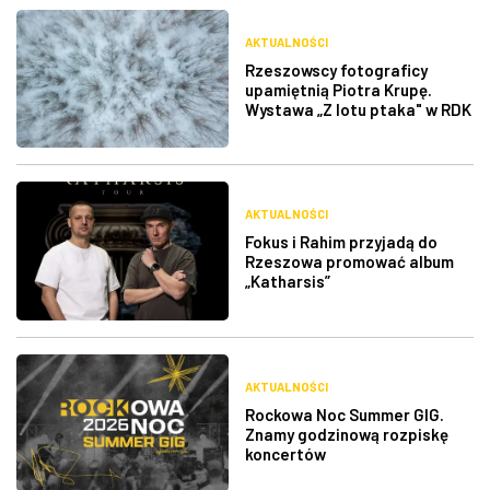
AKTUALNOŚCI
Rzeszowscy fotograficy
upamiętnią Piotra Krupę.
Wystawa „Z lotu ptaka" w RDK
AKTUALNOŚCI
Fokus i Rahim przyjadą do
Rzeszowa promować album
„Katharsis”
AKTUALNOŚCI
Rockowa Noc Summer GIG.
Znamy godzinową rozpiskę
koncertów