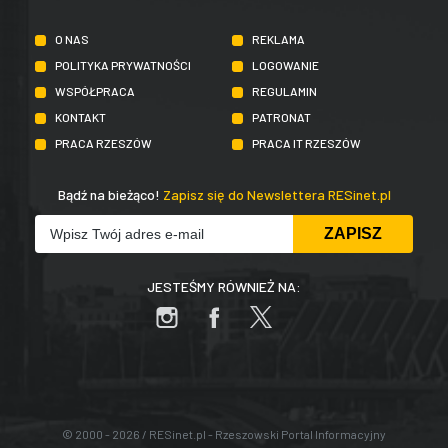
O NAS
REKLAMA
POLITYKA PRYWATNOŚCI
LOGOWANIE
WSPÓŁPRACA
REGULAMIN
KONTAKT
PATRONAT
PRACA RZESZÓW
PRACA IT RZESZÓW
Bądź na bieżąco!
Zapisz się do Newslettera RESinet.pl
JESTEŚMY RÓWNIEŻ NA:
© 2000 - 2026 / RESinet.pl - Rzeszowski Portal Informacyjny