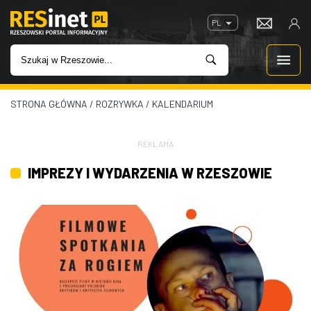
PL
STRONA GŁÓWNA
/
ROZRYWKA
/
KALENDARIUM
WIADOMOŚCI
INWESTYCJE
REKLAMA
IMPREZY I WYDARZENIA W RZESZOWIE
IMPREZY
ROZRYWKA
W KINACH
GASTRONOMIA