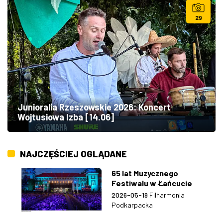
29
Junioralia Rzeszowskie 2026: Koncert
Wojtusiowa Izba [14.06]
NAJCZĘŚCIEJ OGLĄDANE
65 lat Muzycznego
Festiwalu w Łańcucie
2026-05-19
Filharmonia
Podkarpacka