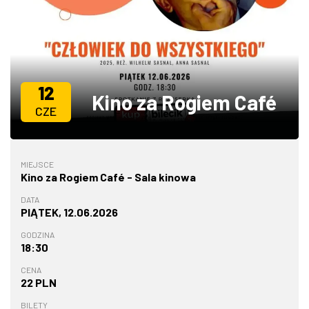
ZDJĘCIA
W RZESZOWIE
12
Kino za Rogiem Café
CZE
MIEJSCE
Kino za Rogiem Café - Sala kinowa
DATA
PIĄTEK, 12.06.2026
GODZINA
18:30
CENA
22 PLN
BILETY