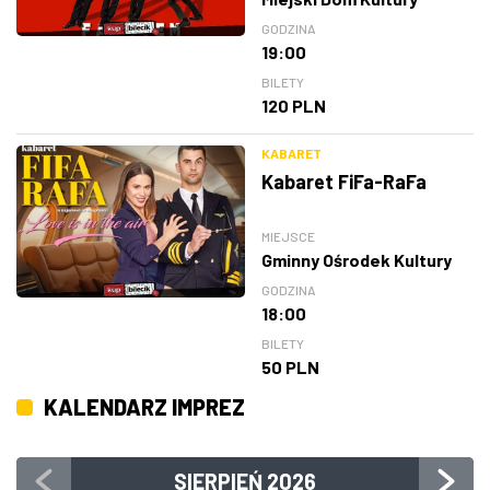
GODZINA
19:00
BILETY
120 PLN
KABARET
Kabaret FiFa-RaFa
MIEJSCE
Gminny Ośrodek Kultury
GODZINA
18:00
BILETY
50 PLN
KALENDARZ IMPREZ
SIERPIEŃ
2026