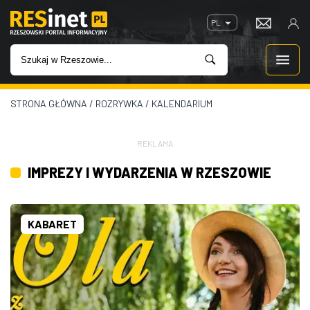
PL
STRONA GŁÓWNA
/
ROZRYWKA
/
KALENDARIUM
WIADOMOŚCI
INWESTYCJE
REKLAMA
IMPREZY I WYDARZENIA W RZESZOWIE
IMPREZY
ROZRYWKA
KABARET
W KINACH
GASTRONOMIA