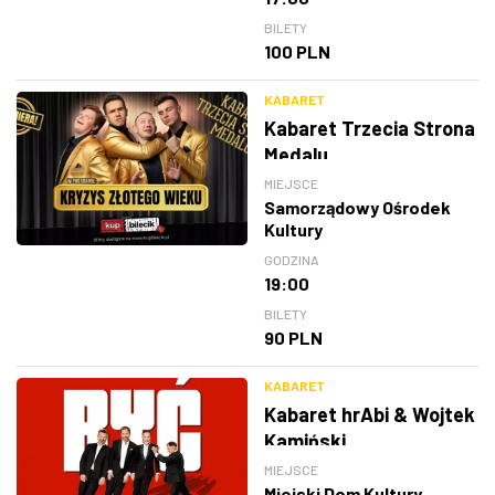
BILETY
100 PLN
KABARET
Kabaret Trzecia Strona
Medalu
MIEJSCE
Samorządowy Ośrodek
Kultury
GODZINA
19:00
BILETY
90 PLN
KABARET
Kabaret hrAbi & Wojtek
Kamiński
MIEJSCE
Miejski Dom Kultury