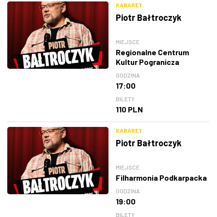
KABARET
Piotr Bałtroczyk
MIEJSCE
Regionalne Centrum
Kultur Pogranicza
GODZINA
17:00
BILETY
110 PLN
KABARET
Piotr Bałtroczyk
MIEJSCE
Filharmonia Podkarpacka
GODZINA
19:00
BILETY