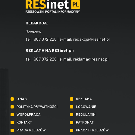
REDAKCJA:
Rzeszów
tel.:
607 872 220
| e-mail:
redakcja@resinet.pl
REKLAMA NA RESinet.pl:
tel.:
607 872 220
| e-mail:
reklama@resinet.pl
O NAS
REKLAMA
POLITYKA PRYWATNOŚCI
LOGOWANIE
WSPÓŁPRACA
REGULAMIN
KONTAKT
PATRONAT
PRACA RZESZÓW
PRACA IT RZESZÓW