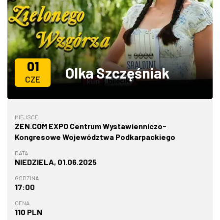
ZDJĘCIA
W RZESZOWIE
01
Olka Szczęśniak
CZE
MIEJSCE
ZEN.COM EXPO Centrum Wystawienniczo-
Kongresowe Województwa Podkarpackiego
DATA
NIEDZIELA, 01.06.2025
GODZINA
17:00
CENA
110 PLN