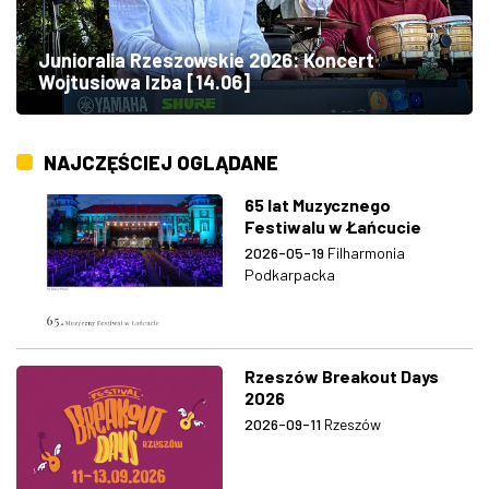
Junioralia Rzeszowskie 2026: Koncert
Wojtusiowa Izba [14.06]
NAJCZĘŚCIEJ OGLĄDANE
65 lat Muzycznego
Festiwalu w Łańcucie
2026-05-19
Filharmonia
Podkarpacka
Rzeszów Breakout Days
2026
2026-09-11
Rzeszów