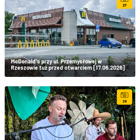
27
McDonald's przy ul. Przemysłowej w
Rzeszowie tuż przed otwarciem [17.06.2026]
29