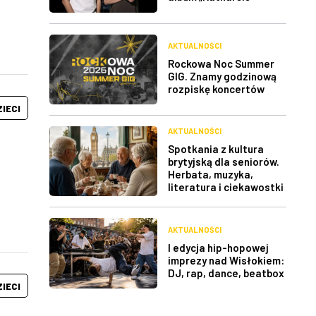
AKTUALNOŚCI
Rockowa Noc Summer
GIG. Znamy godzinową
rozpiskę koncertów
ZIECI
AKTUALNOŚCI
Spotkania z kultura
brytyjską dla seniorów.
Herbata, muzyka,
literatura i ciekawostki
AKTUALNOŚCI
I edycja hip-hopowej
imprezy nad Wisłokiem:
DJ, rap, dance, beatbox
ZIECI