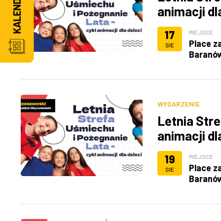
animacji dl
17
MIEJSCE
Place z
SIE
Baranó
WYDARZENIE
Letnia Stre
animacji dl
19
MIEJSCE
Place z
SIE
Baranó