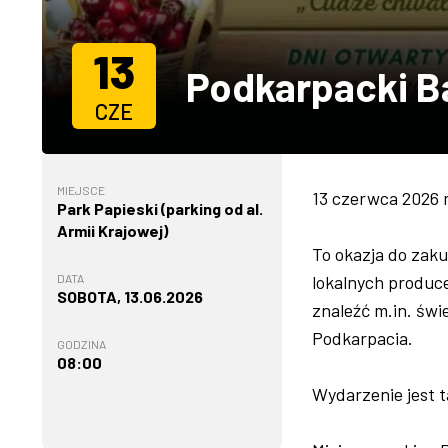
13
Podkarpacki B
CZE
MIEJSCE
13 czerwca 2026 
Park Papieski (parking od al.
Armii Krajowej)
To okazja do zak
DATA
lokalnych produc
SOBOTA, 13.06.2026
znaleźć m.in. św
Podkarpacia.
GODZINA
08:00
Wydarzenie jest t