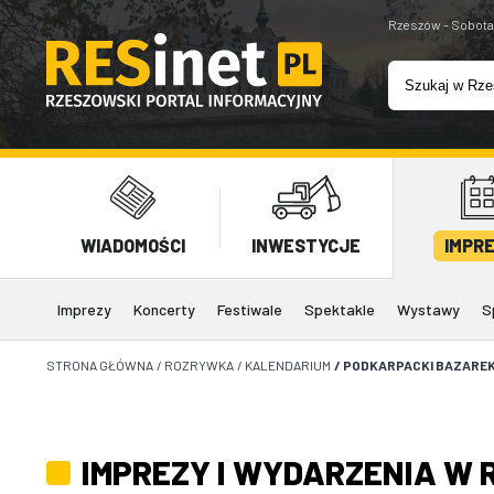
Rzeszów - Sobota
WIADOMOŚCI
INWESTYCJE
IMPR
Imprezy
Koncerty
Festiwale
Spektakle
Wystawy
S
STRONA GŁÓWNA
/
ROZRYWKA
/
KALENDARIUM
/
PODKARPACKI BAZARE
IMPREZY I WYDARZENIA W 