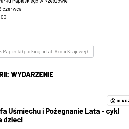
 Parku Papieskiego w Rzeszowie
13 czerwca
:00
 Papieski (parking od al. Armii Krajowej)
II: WYDARZENIE
DLA D
fa Uśmiechu i Pożegnanie Lata - cykl
a dzieci