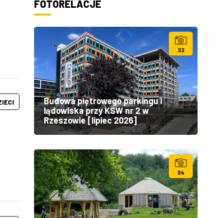
FOTORELACJE
22
Budowa piętrowego parkingu i
ZIECI
lądowiska przy KSW nr 2 w
Rzeszowie [lipiec 2026]
34