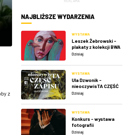
REKLAMA
NAJBLIŻSZE WYDARZENIA
WYSTAWA
Leszek Żebrowski -
plakaty z kolekcji BWA
w Rzeszowie
Dzisiaj
WYSTAWA
Ula Dzwonik -
nieoczywisTA CZĘŚĆ
ZAPISU
oby z
Dzisiaj
WYSTAWA
Konkurs - wystawa
fotografii
Dzisiaj