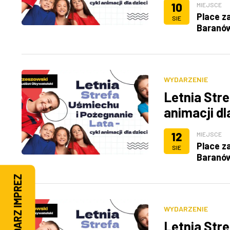
10
MIEJSCE
Place z
SIE
Baranó
WYDARZENIE
Letnia Stre
animacji dl
12
MIEJSCE
Place z
SIE
Baranó
KALENDARZ IMPREZ
WYDARZENIE
Letnia Stre