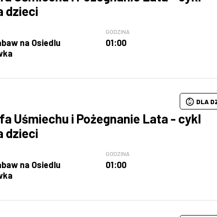
a dzieci
GODZINA
abaw na Osiedlu
01:00
wka
DLA D
fa Uśmiechu i Pożegnanie Lata - cykl
a dzieci
GODZINA
abaw na Osiedlu
01:00
wka