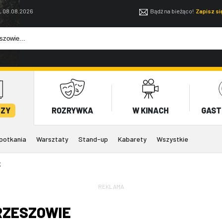
, 08.08.2026
Bądź na bieżąco!
Zapisz s
EZY
ROZRYWKA
W KINACH
GAST
potkania
Warsztaty
Stand-up
Kabarety
Wszystkie
K
REKLAMA
RZESZOWIE