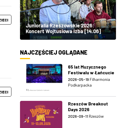
ZIECI
Junioralia Rzeszowskie 2026:
Koncert Wojtusiowa Izba [14.06]
NAJCZĘŚCIEJ OGLĄDANE
65 lat Muzycznego
Festiwalu w Łańcucie
2026-05-19
Filharmonia
Podkarpacka
ZIECI
Rzeszów Breakout
Days 2026
2026-09-11
Rzeszów