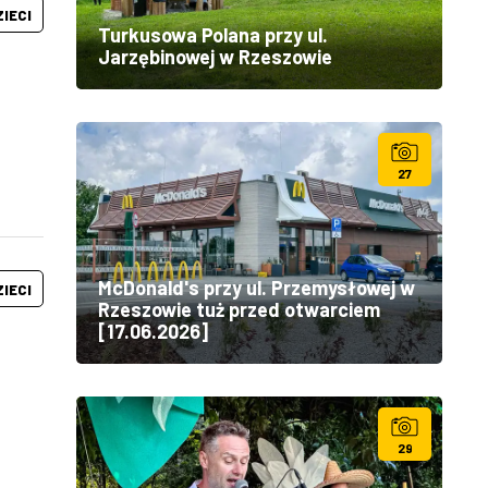
ZIECI
Turkusowa Polana przy ul.
Jarzębinowej w Rzeszowie
27
McDonald's przy ul. Przemysłowej w
ZIECI
Rzeszowie tuż przed otwarciem
[17.06.2026]
29