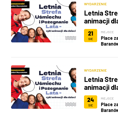
WYDARZENIE
Letnia Stre
animacji dl
21
MIEJSCE
Place z
SIE
Baranó
WYDARZENIE
Letnia Stre
animacji dl
24
MIEJSCE
Place z
SIE
Baranó