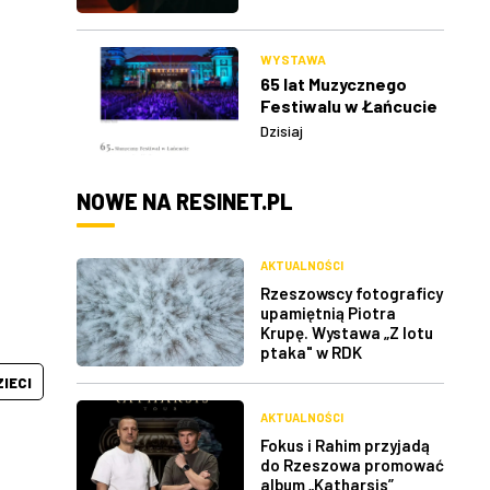
WYSTAWA
65 lat Muzycznego
Festiwalu w Łańcucie
Dzisiaj
NOWE NA RESINET.PL
AKTUALNOŚCI
Rzeszowscy fotograficy
upamiętnią Piotra
Krupę. Wystawa „Z lotu
ptaka" w RDK
ZIECI
AKTUALNOŚCI
Fokus i Rahim przyjadą
do Rzeszowa promować
album „Katharsis”