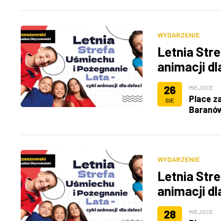
WYDARZENIE
Letnia Stre
animacji dl
26
MIEJSCE
Place z
SIE
Baranó
WYDARZENIE
Letnia Stre
animacji dl
28
MIEJSCE