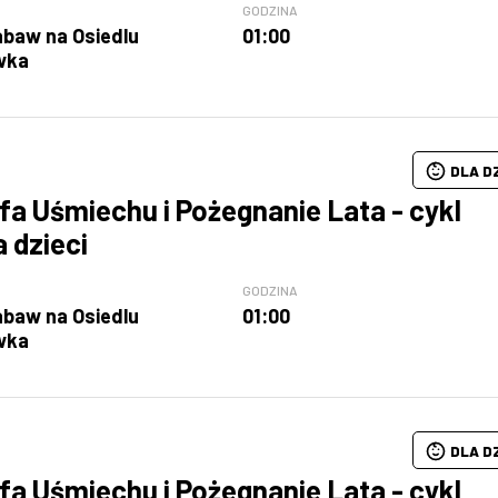
GODZINA
abaw na Osiedlu
01:00
wka
DLA D
fa Uśmiechu i Pożegnanie Lata - cykl
a dzieci
GODZINA
abaw na Osiedlu
01:00
wka
DLA D
fa Uśmiechu i Pożegnanie Lata - cykl