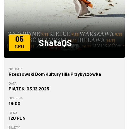
ZDJĘCIA
W RZESZOWIE
05
ShataQS
GRU
MIEJSCE
Rzeszowski Dom Kultury filia Przybyszówka
DATA
PIĄTEK, 05.12.2025
GODZINA
19:00
CENA
120 PLN
BILETY