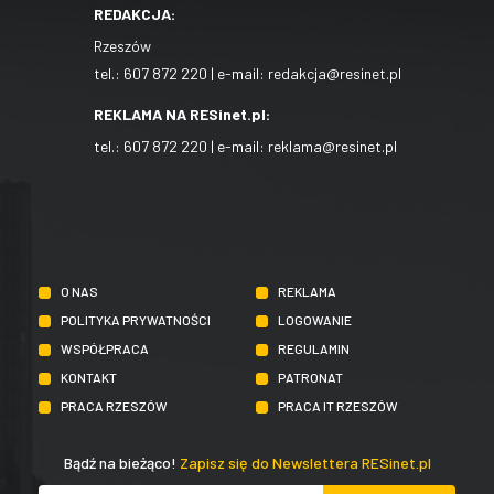
REDAKCJA:
Rzeszów
tel.:
607 872 220
| e-mail:
redakcja@resinet.pl
REKLAMA NA RESinet.pl:
tel.:
607 872 220
| e-mail:
reklama@resinet.pl
O NAS
REKLAMA
POLITYKA PRYWATNOŚCI
LOGOWANIE
WSPÓŁPRACA
REGULAMIN
KONTAKT
PATRONAT
PRACA RZESZÓW
PRACA IT RZESZÓW
Bądź na bieżąco!
Zapisz się do Newslettera RESinet.pl