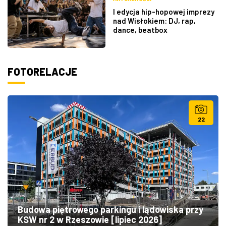
I edycja hip-hopowej imprezy
nad Wisłokiem: DJ, rap,
dance, beatbox
FOTORELACJE
22
Budowa piętrowego parkingu i lądowiska przy
KSW nr 2 w Rzeszowie [lipiec 2026]