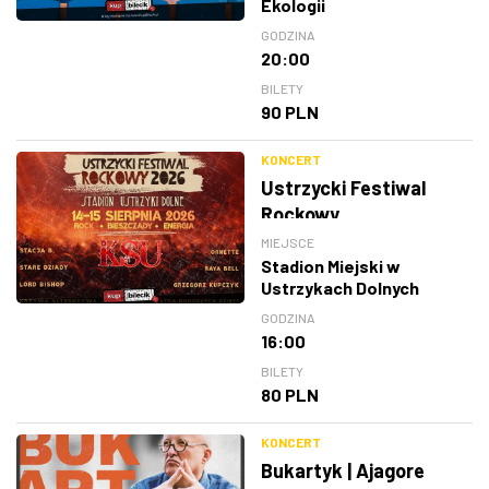
Ekologii
GODZINA
20:00
BILETY
90 PLN
KONCERT
Ustrzycki Festiwal
Rockowy
MIEJSCE
Stadion Miejski w
Ustrzykach Dolnych
GODZINA
16:00
BILETY
80 PLN
KONCERT
Bukartyk | Ajagore