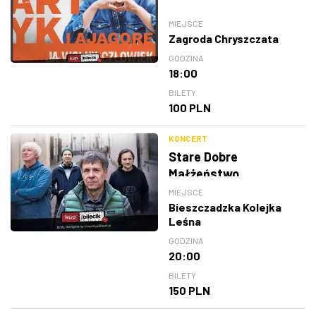
MIEJSCE
Zagroda Chryszczata
GODZINA
18:00
BILETY
100 PLN
KONCERT
Stare Dobre
Małżeństwo
MIEJSCE
Bieszczadzka Kolejka
Leśna
GODZINA
20:00
BILETY
150 PLN