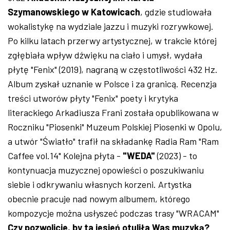
Szymanowskiego w Katowicach
, gdzie studiowała
wokalistykę na wydziale jazzu i muzyki rozrywkowej.
Po kilku latach przerwy artystycznej, w trakcie której
zgłębiała wpływ dźwięku na ciało i umysł, wydała
płytę "Fenix" (2019), nagraną w częstotliwości 432 Hz.
Album zyskał uznanie w Polsce i za granicą. Recenzja
treści utworów płyty "Fenix" poety i krytyka
literackiego Arkadiusza Frani została opublikowana w
Roczniku "Piosenki" Muzeum Polskiej Piosenki w Opolu,
a utwór "Światło" trafił na składankę Radia Ram "Ram
Caffee vol.14" Kolejna płyta -
"WEDA"
(2023) - to
kontynuacja muzycznej opowieści o poszukiwaniu
siebie i odkrywaniu własnych korzeni. Artystka
obecnie pracuje nad nowym albumem, którego
kompozycje można usłyszeć podczas trasy "WRACAM"
Czy pozwolicie, by ta jesień otuliła Was muzyką?