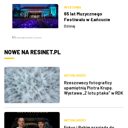
WYSTAWA
65 lat Muzycznego
Festiwalu w Łańcucie
Dzisiaj
NOWE NA RESINET.PL
AKTUALNOŚCI
Rzeszowscy fotograficy
upamiętnią Piotra Krupę.
Wystawa „Z lotu ptaka" w RDK
AKTUALNOŚCI
Fokus i Rahim przyjadą do