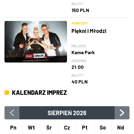
BILETY
150 PLN
KONCERT
Piękni i Młodzi
MIEJSCE
Kama Park
GODZINA
21:00
BILETY
40 PLN
KALENDARZ IMPREZ
SIERPIEŃ
2026
Pn
Wt
Śr
Cz
Pt
So
Nd