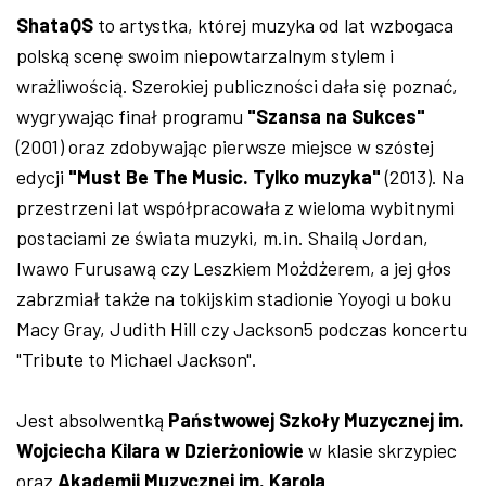
ShataQS
to artystka, której muzyka od lat wzbogaca
polską scenę swoim niepowtarzalnym stylem i
wrażliwością. Szerokiej publiczności dała się poznać,
wygrywając finał programu
"Szansa na Sukces"
(2001) oraz zdobywając pierwsze miejsce w szóstej
edycji
"Must Be The Music. Tylko muzyka"
(2013). Na
przestrzeni lat współpracowała z wieloma wybitnymi
postaciami ze świata muzyki, m.in. Shailą Jordan,
Iwawo Furusawą czy Leszkiem Możdżerem, a jej głos
zabrzmiał także na tokijskim stadionie Yoyogi u boku
Macy Gray, Judith Hill czy Jackson5 podczas koncertu
"Tribute to Michael Jackson".
Jest absolwentką
Państwowej Szkoły Muzycznej im.
Wojciecha Kilara w Dzierżoniowie
w klasie skrzypiec
oraz
Akademii Muzycznej im. Karola