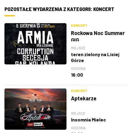
POZOSTAŁE WYDARZENIA Z KATEGORII: KONCERT
KONCERT
Rockowa Noc Summer
GIG
MIEJSCE
teren zielony na Lisiej
Górze
GODZINA
16:00
KONCERT
Aptekarze
MIEJSCE
Insomnia Mielec
GODZINA