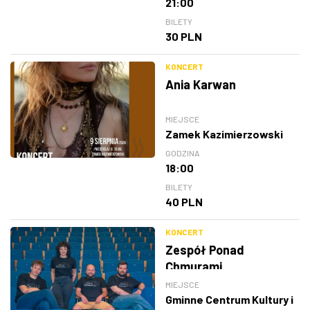
21:00
BILETY
30 PLN
KONCERT
Ania Karwan
MIEJSCE
Zamek Kazimierzowski
GODZINA
18:00
BILETY
40 PLN
KONCERT
Zespół Ponad
Chmurami
MIEJSCE
Gminne Centrum Kultury i