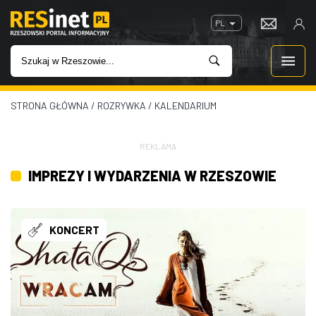
PL
STRONA GŁÓWNA
/
ROZRYWKA
/
KALENDARIUM
WIADOMOŚCI
INWESTYCJE
REKLAMA
IMPREZY I WYDARZENIA W RZESZOWIE
IMPREZY
ROZRYWKA
KONCERT
W KINACH
GASTRONOMIA