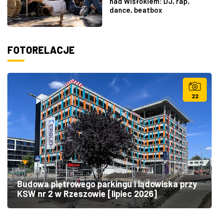
nad Wisłokiem: DJ, rap,
dance, beatbox
FOTORELACJE
22
Budowa piętrowego parkingu i lądowiska przy
KSW nr 2 w Rzeszowie [lipiec 2026]