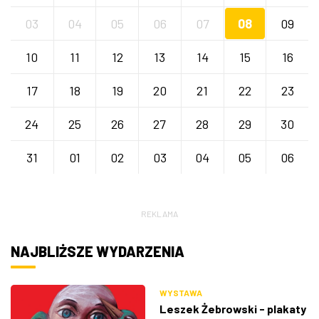
03
04
05
06
07
08
09
10
11
12
13
14
15
16
17
18
19
20
21
22
23
24
25
26
27
28
29
30
31
01
02
03
04
05
06
REKLAMA
NAJBLIŻSZE WYDARZENIA
WYSTAWA
Leszek Żebrowski - plakaty