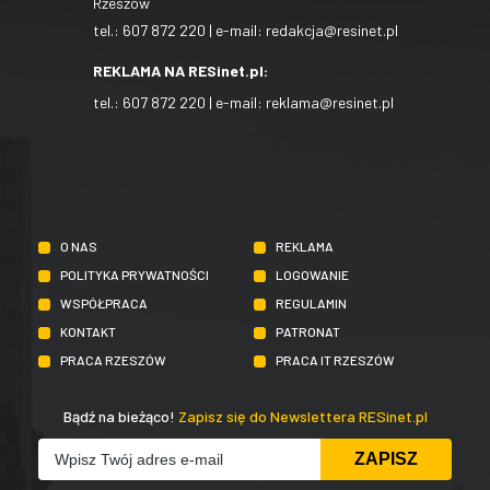
Rzeszów
tel.:
607 872 220
| e-mail:
redakcja@resinet.pl
REKLAMA NA RESinet.pl:
tel.:
607 872 220
| e-mail:
reklama@resinet.pl
O NAS
REKLAMA
POLITYKA PRYWATNOŚCI
LOGOWANIE
WSPÓŁPRACA
REGULAMIN
KONTAKT
PATRONAT
PRACA RZESZÓW
PRACA IT RZESZÓW
Bądź na bieżąco!
Zapisz się do Newslettera RESinet.pl