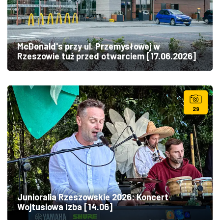
McDonald's przy ul. Przemysłowej w
Rzeszowie tuż przed otwarciem [17.06.2026]
29
Junioralia Rzeszowskie 2026: Koncert
Wojtusiowa Izba [14.06]