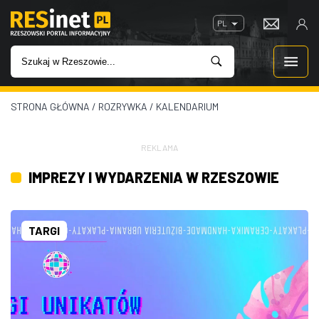
PL
STRONA GŁÓWNA
/
ROZRYWKA
/
KALENDARIUM
WIADOMOŚCI
INWESTYCJE
REKLAMA
IMPREZY I WYDARZENIA W RZESZOWIE
IMPREZY
ROZRYWKA
TARGI
W KINACH
GASTRONOMIA