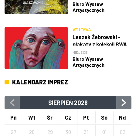
Biuro Wystaw
Artystycznych
WYSTAWA
Leszek Żebrowski -
plakaty z kolekcji BWA
w Rzeszowie
MIEJSCE
Biuro Wystaw
Artystycznych
KALENDARZ IMPREZ
SIERPIEŃ
2026
Pn
Wt
Śr
Cz
Pt
So
Nd
27
28
29
30
31
01
02