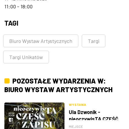
11:00 - 18:00
TAGI
Biuro Wystaw Artystycznych
Targi
Targi Unikatów
POZOSTAŁE WYDARZENIA W:
BIURO WYSTAW ARTYSTYCZNYCH
WYSTAWA
Ula Dzwonik -
nieoczywisTA CZĘŚĆ
ZAPISU
MIEJSCE