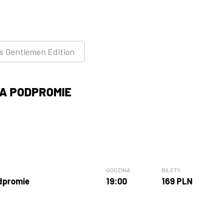
es Gentlemen Edition
A PODPROMIE
GODZINA
BILETY
dpromie
19:00
169 PLN