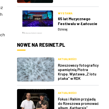
cz
WYSTAWA
ch
65 lat Muzycznego
Festiwalu w Łańcucie
Dzisiaj
ich
NOWE NA RESINET.PL
AKTUALNOŚCI
Rzeszowscy fotograficy
upamiętnią Piotra
Krupę. Wystawa „Z lotu
ptaka" w RDK
AKTUALNOŚCI
Fokus i Rahim przyjadą
do Rzeszowa promować
album „Katharsis”