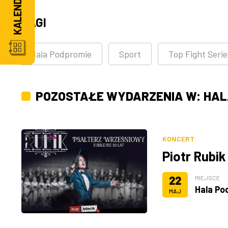
TAGI
Hala Podpromie
Sport
Top Fight Seri
POZOSTAŁE WYDARZENIA W: HAL
KONCERT
Piotr Rubik
22
MIEJSCE
Hala Po
MAJ