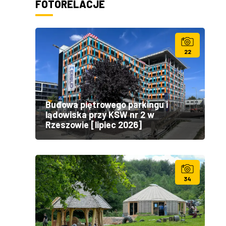
FOTORELACJE
22
Budowa piętrowego parkingu i
lądowiska przy KSW nr 2 w
Rzeszowie [lipiec 2026]
34