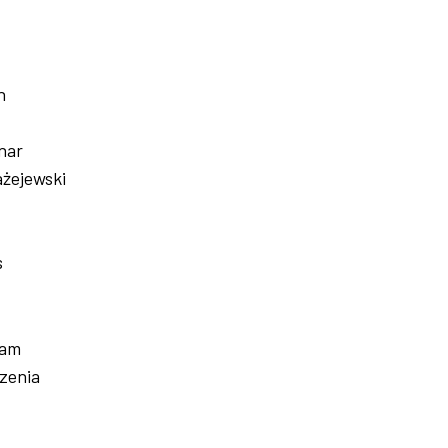
n
nar
ażejewski
s
ram
zenia