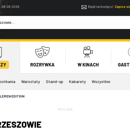
, 08.08.2026
Bądź na bieżąco!
Zapisz s
EZY
ROZRYWKA
W KINACH
GAST
potkania
Warsztaty
Stand-up
Kabarety
Wszystkie
LEMEN EDITION
REKLAMA
RZESZOWIE