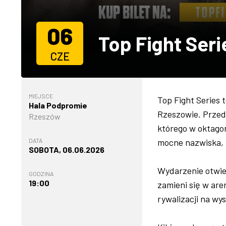
06
Top Fight Ser
CZE
MIEJSCE
Top Fight Series 
Hala Podpromie
Rzeszowie. Przed
Rzeszów
którego w oktago
DATA
mocne nazwiska, r
SOBOTA, 06.06.2026
Wydarzenie otwie
GODZINA
19:00
zamieni się w ar
rywalizacji na wy