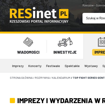
Rzeszów - Sobota
WIADOMOŚCI
INWESTYCJE
IMPR
Imprezy
Koncerty
Festiwale
Spektakle
Wystawy
S
STRONA GŁÓWNA
/
ROZRYWKA
/
KALENDARIUM
/
TOP FIGHT SERIES GENT
IMPREZY I WYDARZENIA W 