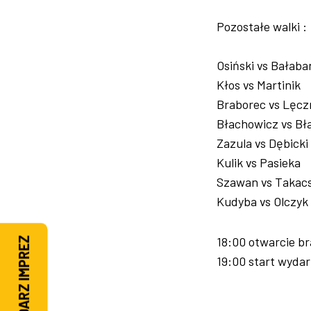
Pozostałe walki :
Osiński vs Bałaba
Kłos vs Martinik
Braborec vs Lęcz
Błachowicz vs Bł
Zazula vs Dębicki
Kulik vs Pasieka
Szawan vs Takac
Kudyba vs Olczyk
18:00 otwarcie b
KALENDARZ IMPREZ
19:00 start wydar