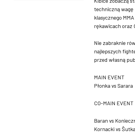
Kibice zobaczą st
techniczną wagę 
klasycznego MMA 
rękawicach oraz 
Nie zabraknie ró
najlepszych fight
przed własną pub
MAIN EVENT
Płonka vs Sarara
CO-MAIN EVENT
Baran vs Koniecz
Kornacki vs Šutk