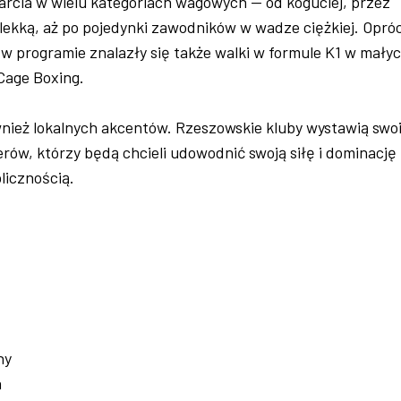
arcia w wielu kategoriach wagowych — od koguciej, przez
lekką, aż po pojedynki zawodników w wadze ciężkiej. Opró
w programie znalazły się także walki w formule K1 w mały
Cage Boxing.
wnież lokalnych akcentów. Rzeszowskie kluby wystawią swo
erów, którzy będą chcieli udowodnić swoją siłę i dominację
licznością.
ny
a