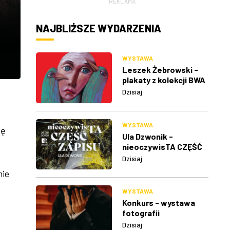
REKLAMA
NAJBLIŻSZE WYDARZENIA
WYSTAWA
Leszek Żebrowski -
plakaty z kolekcji BWA
w Rzeszowie
Dzisiaj
WYSTAWA
ię
Ula Dzwonik -
nieoczywisTA CZĘŚĆ
ZAPISU
Dzisiaj
mie
WYSTAWA
Konkurs - wystawa
fotografii
Dzisiaj