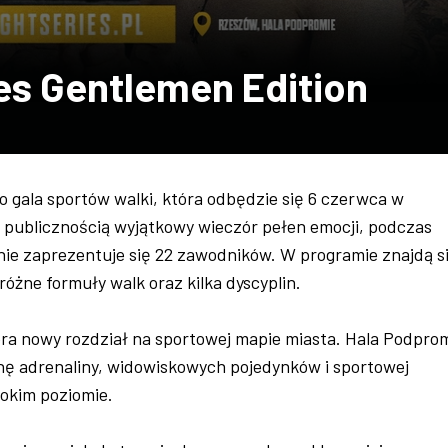
ies Gentlemen Edition
to gala sportów walki, która odbędzie się 6 czerwca w
 publicznością wyjątkowy wieczór pełen emocji, podczas
nie zaprezentuje się 22 zawodników. W programie znajdą s
óżne formuły walk oraz kilka dyscyplin.
ra nowy rozdział na sportowej mapie miasta. Hala Podpro
enę adrenaliny, widowiskowych pojedynków i sportowej
sokim poziomie.