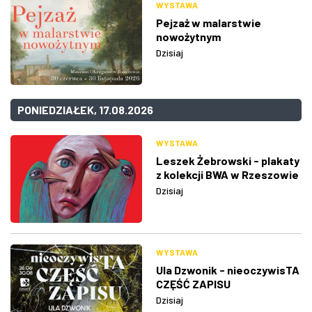
WYSTAWA
Pejzaż w malarstwie
nowożytnym
Dzisiaj
PONIEDZIAŁEK, 17.08.2026
WYSTAWA
Leszek Żebrowski - plakaty
z kolekcji BWA w Rzeszowie
Dzisiaj
WYSTAWA
Ula Dzwonik - nieoczywisTA
CZĘŚĆ ZAPISU
Dzisiaj