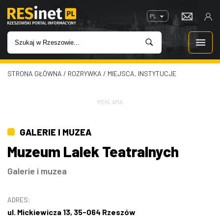
PL
STRONA GŁÓWNA
/
ROZRYWKA
/
MIEJSCA, INSTYTUCJE
WIADOMOŚCI
INWESTYCJE
REKLAMA
IMPREZY
GALERIE I MUZEA
Muzeum Lalek Teatralnych
ROZRYWKA
Galerie i muzea
W KINACH
ADRES:
GASTRONOMIA
ul. Mickiewicza 13, 35-064 Rzeszów