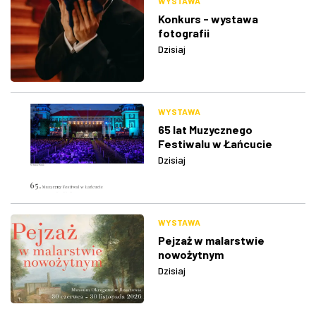
WYSTAWA
Konkurs - wystawa
fotografii
Dzisiaj
WYSTAWA
65 lat Muzycznego
Festiwalu w Łańcucie
Dzisiaj
WYSTAWA
Pejzaż w malarstwie
nowożytnym
Dzisiaj