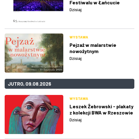
Festiwalu w Łańcucie
Dzisiaj
WYSTAWA
Pejzaż w malarstwie
nowożytnym
Dzisiaj
JUTRO, 09.08.2026
WYSTAWA
Leszek Żebrowski - plakaty
z kolekcji BWA w Rzeszowie
Dzisiaj