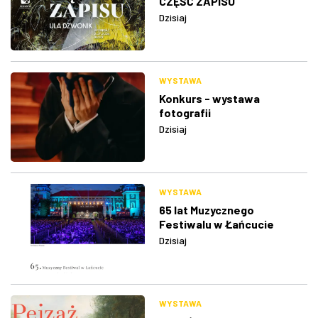
CZĘŚĆ ZAPISU
Dzisiaj
WYSTAWA
Konkurs - wystawa
fotografii
Dzisiaj
WYSTAWA
65 lat Muzycznego
Festiwalu w Łańcucie
Dzisiaj
WYSTAWA