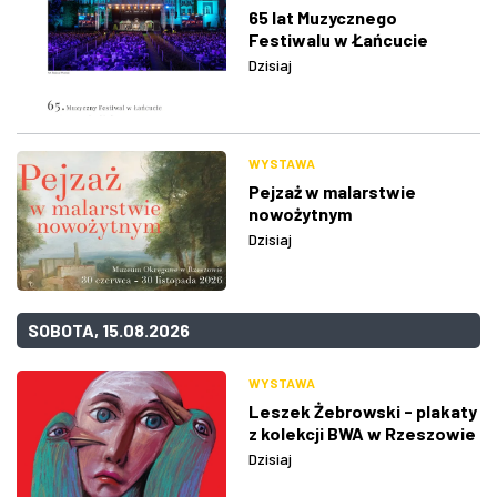
65 lat Muzycznego
Festiwalu w Łańcucie
Dzisiaj
WYSTAWA
Pejzaż w malarstwie
nowożytnym
Dzisiaj
SOBOTA, 15.08.2026
WYSTAWA
Leszek Żebrowski - plakaty
z kolekcji BWA w Rzeszowie
Dzisiaj