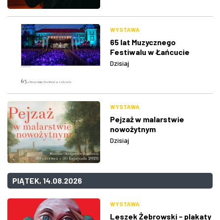
WYSTAWA
65 lat Muzycznego
Festiwalu w Łańcucie
Dzisiaj
WYSTAWA
Pejzaż w malarstwie
nowożytnym
Dzisiaj
PIĄTEK, 14.08.2026
WYSTAWA
Leszek Żebrowski - plakaty