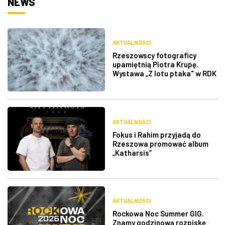
NEWS
AKTUALNOŚCI
Rzeszowscy fotograficy
upamiętnią Piotra Krupę.
Wystawa „Z lotu ptaka" w RDK
AKTUALNOŚCI
Fokus i Rahim przyjadą do
Rzeszowa promować album
„Katharsis”
AKTUALNOŚCI
Rockowa Noc Summer GIG.
Znamy godzinową rozpiskę