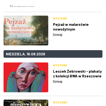
WYSTAWA
Pejzaż w malarstwie
nowożytnym
Dzisiaj
NIEDZIELA, 16.08.2026
WYSTAWA
Leszek Żebrowski - plakaty
z kolekcji BWA w Rzeszowie
Dzisiaj
WYSTAWA