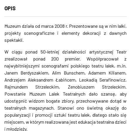
OPIS
ZDJĘCIA
W RZESZOWIE
Muzeum działa od marca 2008 r. Prezentowane są w nim lalki,
projekty scenograficzne i elementy dekoracji z dawnych
spektakli.
W ciągu ponad 50-letniej działalności artystycznej Teatr
zrealizował ponad 200 premier. Współpracował z
najwybitniejszymi scenografami polskiego teatru lalek, m.in.
Janem Berdyszakiem, Alim Bunschem, Adamem Kilianem,
Andrzejem Aleksandrem Łabińcem, Leokadią Serafinowicz,
Rajmundem Strzeleckim, Zenobiuszem Strzeleckim.
Powstanie Muzeum Lalek Teatralnych dało szansę, aby
udostępnić widzom bogate zbiory, przechowywane dotąd w
teatralnych magazynach. Stanowi ono świetną okazję do
popularyzacji i promocji sztuki teatru lalek, dlatego stało się
miejscem, w którym realizowana jest edukacja teatralna dzieci
i młodzieży.