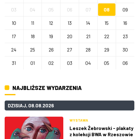
03
04
05
06
07
08
09
10
11
12
13
14
15
16
17
18
19
20
21
22
23
24
25
26
27
28
29
30
31
01
02
03
04
05
06
NAJBLIŻSZE WYDARZENIA
DZISIAJ, 08.08.2026
WYSTAWA
Leszek Żebrowski - plakaty
z kolekcji BWA w Rzeszowie