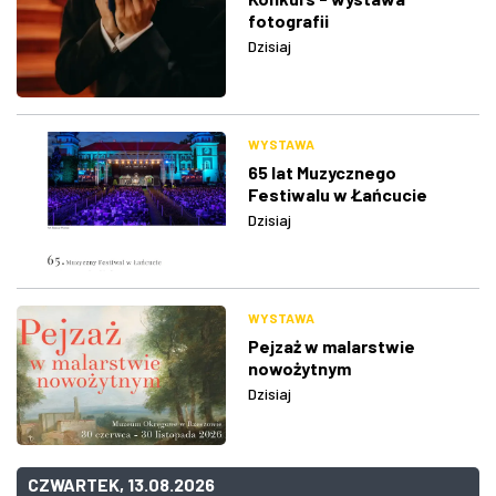
fotografii
Dzisiaj
WYSTAWA
65 lat Muzycznego
Festiwalu w Łańcucie
Dzisiaj
WYSTAWA
Pejzaż w malarstwie
nowożytnym
Dzisiaj
CZWARTEK, 13.08.2026