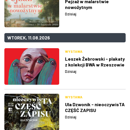
Pejzaż w malarstwie
nowożytnym
Dzisiaj
WTOREK, 11.08.2026
WYSTAWA
Leszek Żebrowski - plakaty
z kolekcji BWA w Rzeszowie
Dzisiaj
WYSTAWA
Ula Dzwonik - nieoczywisTA
CZĘŚĆ ZAPISU
Dzisiaj