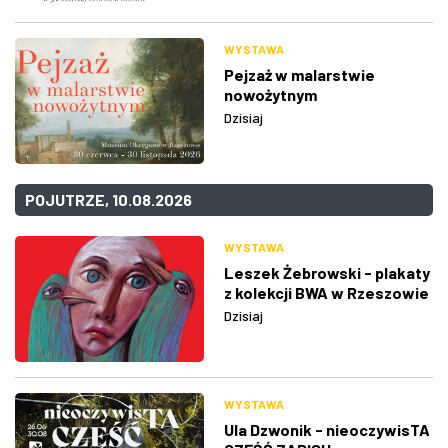
WYSTAWA
Pejzaż w malarstwie
nowożytnym
Dzisiaj
POJUTRZE, 10.08.2026
WYSTAWA
Leszek Żebrowski - plakaty
z kolekcji BWA w Rzeszowie
Dzisiaj
WYSTAWA
Ula Dzwonik - nieoczywisTA