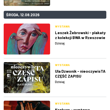
ŚRODA, 12.08.2026
WYSTAWA
Leszek Żebrowski - plakaty
z kolekcji BWA w Rzeszowie
Dzisiaj
WYSTAWA
Ula Dzwonik - nieoczywisTA
CZĘŚĆ ZAPISU
Dzisiaj
WYSTAWA
Konkurs - wystawa