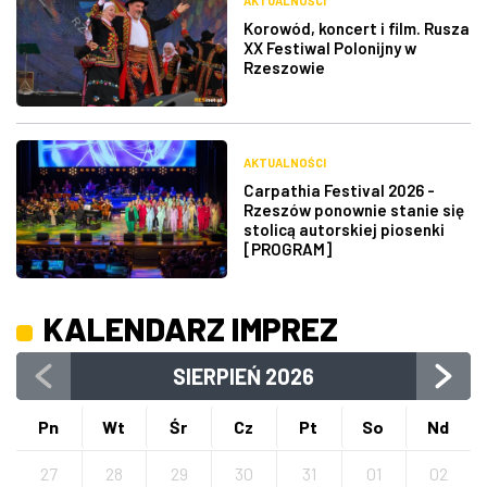
AKTUALNOŚCI
Korowód, koncert i film. Rusza
XX Festiwal Polonijny w
Rzeszowie
AKTUALNOŚCI
Carpathia Festival 2026 -
Rzeszów ponownie stanie się
stolicą autorskiej piosenki
[PROGRAM]
KALENDARZ IMPREZ
SIERPIEŃ
2026
Pn
Wt
Śr
Cz
Pt
So
Nd
27
28
29
30
31
01
02