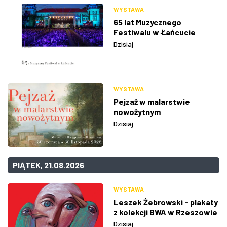
WYSTAWA
65 lat Muzycznego
Festiwalu w Łańcucie
Dzisiaj
WYSTAWA
Pejzaż w malarstwie
nowożytnym
Dzisiaj
PIĄTEK, 21.08.2026
WYSTAWA
Leszek Żebrowski - plakaty
z kolekcji BWA w Rzeszowie
Dzisiaj