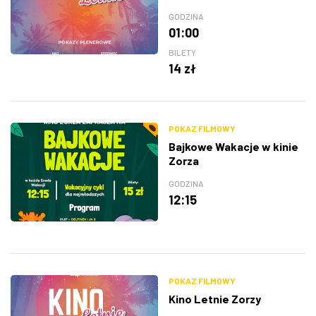
GODZINA
01:00
BILETY
14 zł
POKAZ FILMOWY
Bajkowe Wakacje w kinie
Zorza
GODZINA
12:15
POKAZ FILMOWY
Kino Letnie Zorzy