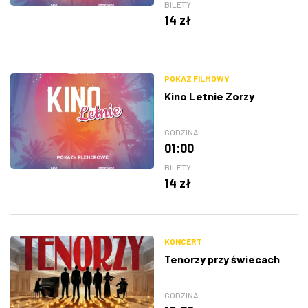
BILETY
14 zł
POKAZ FILMOWY
Kino Letnie Zorzy
GODZINA
01:00
BILETY
14 zł
KONCERT
Tenorzy przy świecach
GODZINA