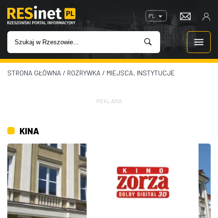
PL
STRONA GŁÓWNA
/
ROZRYWKA
/
MIEJSCA, INSTYTUCJE
WIADOMOŚCI
INWESTYCJE
REKLAMA
IMPREZY
KINA
ROZRYWKA
W KINACH
GASTRONOMIA