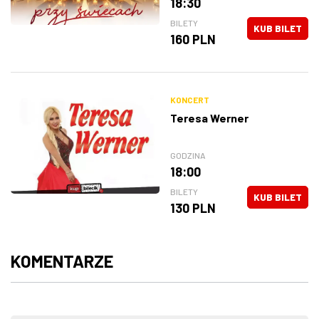
18:30
BILETY
KUB BILET
160 PLN
KONCERT
Teresa Werner
GODZINA
18:00
BILETY
KUB BILET
130 PLN
KOMENTARZE