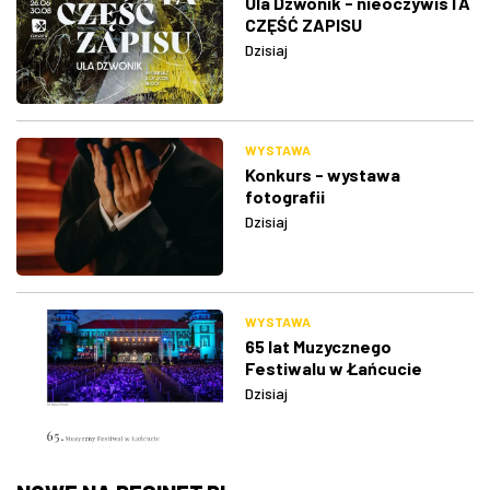
Ula Dzwonik - nieoczywisTA
CZĘŚĆ ZAPISU
Dzisiaj
WYSTAWA
Konkurs - wystawa
fotografii
Dzisiaj
WYSTAWA
65 lat Muzycznego
Festiwalu w Łańcucie
Dzisiaj