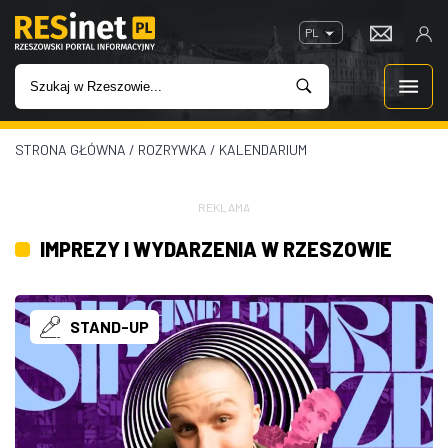
PL
STRONA GŁÓWNA
/
ROZRYWKA
/
KALENDARIUM
WIADOMOŚCI
INWESTYCJE
REKLAMA
IMPREZY I WYDARZENIA W RZESZOWIE
IMPREZY
ROZRYWKA
STAND-UP
W KINACH
GASTRONOMIA