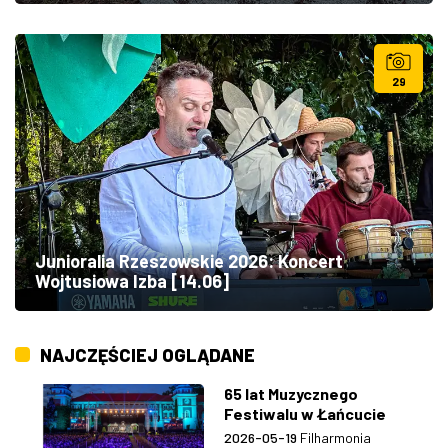
29
Junioralia Rzeszowskie 2026: Koncert
Wojtusiowa Izba [14.06]
NAJCZĘŚCIEJ OGLĄDANE
65 lat Muzycznego
Festiwalu w Łańcucie
2026-05-19
Filharmonia