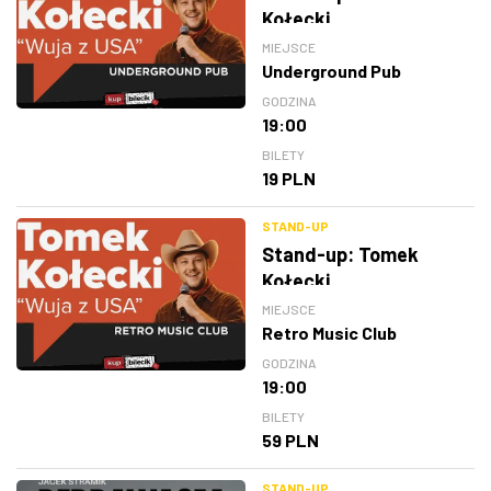
Kołecki
MIEJSCE
Underground Pub
GODZINA
19:00
BILETY
19 PLN
STAND-UP
Stand-up: Tomek
Kołecki
MIEJSCE
Retro Music Club
GODZINA
19:00
BILETY
59 PLN
STAND-UP