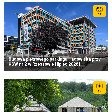
22
Budowa piętrowego parkingu i lądowiska przy
KSW nr 2 w Rzeszowie [lipiec 2026]
34