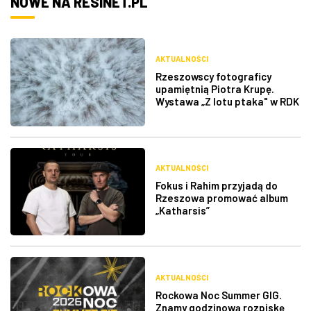
NOWE NA RESINET.PL
AKTUALNOŚCI
Rzeszowscy fotograficy
upamiętnią Piotra Krupę.
Wystawa „Z lotu ptaka" w RDK
AKTUALNOŚCI
Fokus i Rahim przyjadą do
Rzeszowa promować album
„Katharsis”
AKTUALNOŚCI
Rockowa Noc Summer GIG.
Znamy godzinową rozpiskę