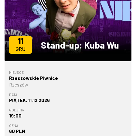
ZDJĘCIA
W RZESZOWIE
11
Stand-up: Kuba Wu
GRU
MIEJSCE
Rzeszowskie Piwnice
Rzeszów
DATA
PIĄTEK, 11.12.2026
GODZINA
19:00
CENA
60 PLN