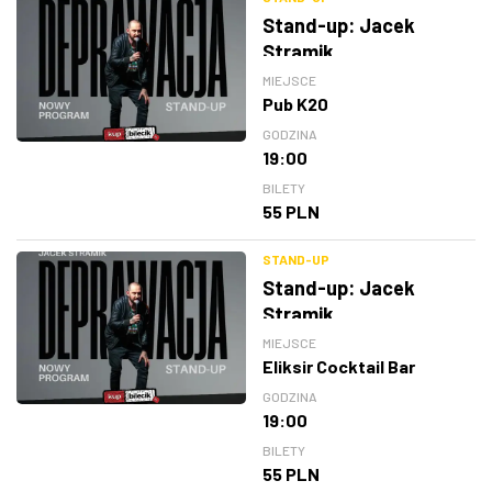
Stand-up: Jacek
Stramik
MIEJSCE
Pub K20
GODZINA
19:00
BILETY
55 PLN
STAND-UP
Stand-up: Jacek
Stramik
MIEJSCE
Eliksir Cocktail Bar
GODZINA
19:00
BILETY
55 PLN