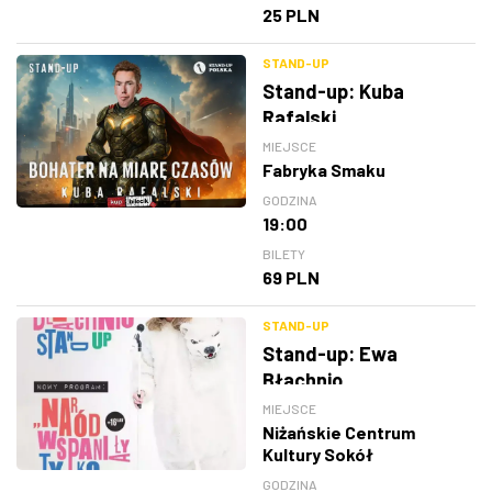
25 PLN
STAND-UP
Stand-up: Kuba
Rafalski
MIEJSCE
Fabryka Smaku
GODZINA
19:00
BILETY
69 PLN
STAND-UP
Stand-up: Ewa
Błachnio
MIEJSCE
Niżańskie Centrum
Kultury Sokół
GODZINA