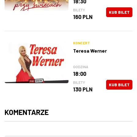
18:30
BILETY
KUB BILET
160 PLN
KONCERT
Teresa Werner
GODZINA
18:00
BILETY
KUB BILET
130 PLN
KOMENTARZE