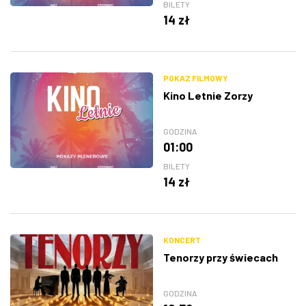
BILETY
14 zł
POKAZ FILMOWY
Kino Letnie Zorzy
GODZINA
01:00
BILETY
14 zł
KONCERT
Tenorzy przy świecach
GODZINA