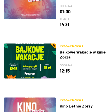
GODZINA
01:00
BILETY
14 zł
POKAZ FILMOWY
Bajkowe Wakacje w kinie
Zorza
GODZINA
12:15
POKAZ FILMOWY
Kino Letnie Zorzy