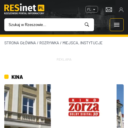
PL
STRONA GŁÓWNA
/
ROZRYWKA
/
MIEJSCA, INSTYTUCJE
WIADOMOŚCI
INWESTYCJE
REKLAMA
IMPREZY
KINA
ROZRYWKA
W KINACH
GASTRONOMIA