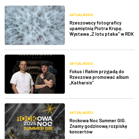
AKTUALNOŚCI
Rzeszowscy fotograficy
upamiętnią Piotra Krupę.
Wystawa „Z lotu ptaka" w RDK
AKTUALNOŚCI
Fokus i Rahim przyjadą do
Rzeszowa promować album
„Katharsis”
AKTUALNOŚCI
Rockowa Noc Summer GIG.
Znamy godzinową rozpiskę
koncertów