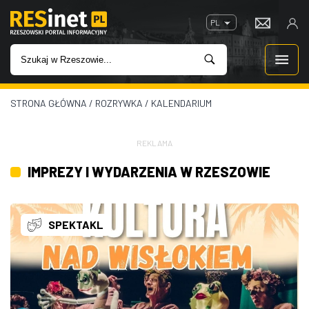
PL
STRONA GŁÓWNA
/
ROZRYWKA
/
KALENDARIUM
WIADOMOŚCI
INWESTYCJE
REKLAMA
IMPREZY I WYDARZENIA W RZESZOWIE
IMPREZY
ROZRYWKA
SPEKTAKL
W KINACH
GASTRONOMIA