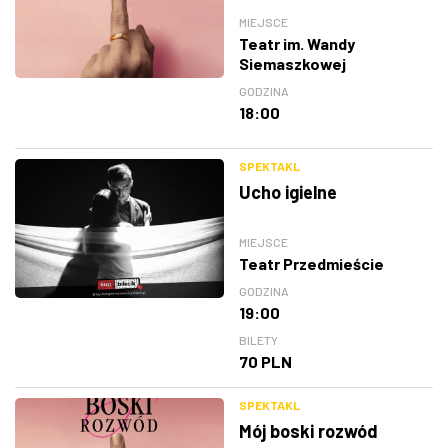
MIEJSCE
Teatr im. Wandy
Siemaszkowej
GODZINA
18:00
SPEKTAKL
Ucho igielne
MIEJSCE
Teatr Przedmieście
GODZINA
19:00
BILETY
70 PLN
SPEKTAKL
Mój boski rozwód