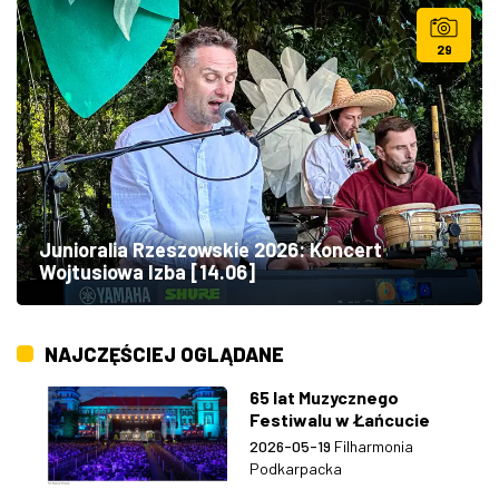
29
Junioralia Rzeszowskie 2026: Koncert
Wojtusiowa Izba [14.06]
NAJCZĘŚCIEJ OGLĄDANE
65 lat Muzycznego
Festiwalu w Łańcucie
2026-05-19
Filharmonia
Podkarpacka