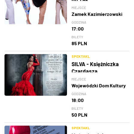
MIEJSCE
Zamek Kazimierzowski
GODZINA
17:00
BILETY
85 PLN
SPEKTAKL
SILVA - Księżniczka
Czardasza
MIEJSCE
Wojewódzki Dom Kultury
GODZINA
18:00
BILETY
50 PLN
SPEKTAKL