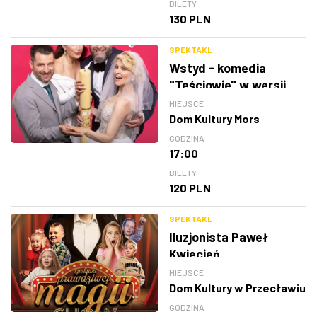
BILETY
130 PLN
SPEKTAKL
Wstyd - komedia
"Teściowie" w wersji
teatralnej
MIEJSCE
Dom Kultury Mors
GODZINA
17:00
BILETY
120 PLN
SPEKTAKL
Iluzjonista Paweł
Kwiecień
MIEJSCE
Dom Kultury w Przecławiu
GODZINA