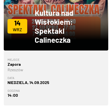
ZDJĘCIA
Kultura nad
Wisłokiem:
W RZESZOWIE
14
Spektakl
WRZ
Calineczka
MIEJSCE
Zapora
Rzeszów
DATA
NIEDZIELA, 14.09.2025
GODZINA
14:00