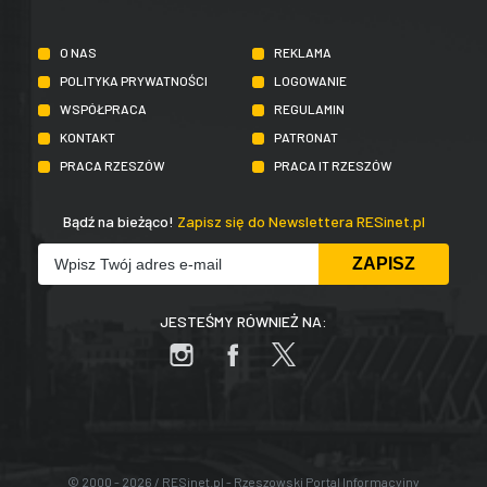
O NAS
REKLAMA
POLITYKA PRYWATNOŚCI
LOGOWANIE
WSPÓŁPRACA
REGULAMIN
KONTAKT
PATRONAT
PRACA RZESZÓW
PRACA IT RZESZÓW
Bądź na bieżąco!
Zapisz się do Newslettera RESinet.pl
JESTEŚMY RÓWNIEŻ NA:
© 2000 - 2026 / RESinet.pl - Rzeszowski Portal Informacyjny