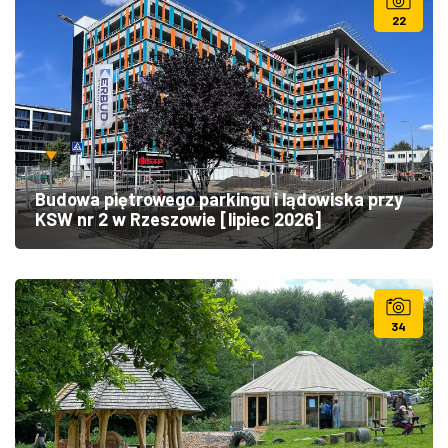
22
Budowa piętrowego parkingu i lądowiska przy
KSW nr 2 w Rzeszowie [lipiec 2026]
34