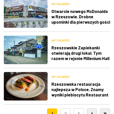
AKTUALNOŚCI
Otwarcie nowego McDonalds
w Rzeszowie. Drobne
upominki dla pierwszych gości
AKTUALNOŚCI
Rzeszowskie Zapiekanki
otwierają drugi lokal. Tym
razem w rejonie Millenium Hall
AKTUALNOŚCI
Rzeszowska restauracja
najlepsza w Polsce. Znamy
wyniki plebiscytu Restaurant
Week
1
2
3