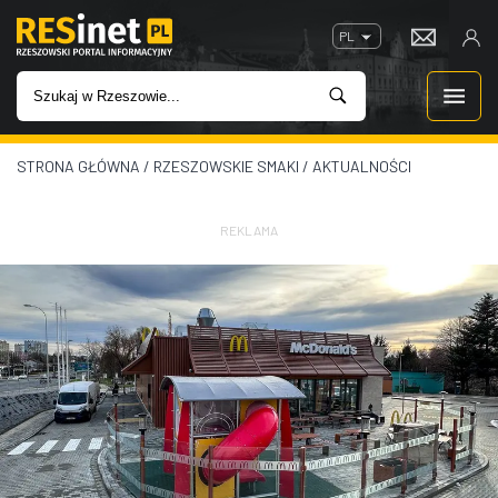
PL
STRONA GŁÓWNA
/
RZESZOWSKIE SMAKI
/
AKTUALNOŚCI
WIADOMOŚCI
INWESTYCJE
REKLAMA
IMPREZY
ROZRYWKA
W KINACH
GASTRONOMIA