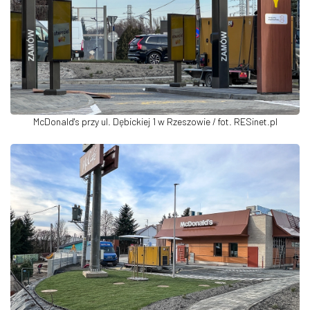
McDonald's przy ul. Dębickiej 1 w Rzeszowie / fot. RESinet.pl