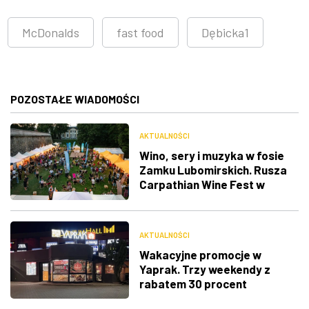
McDonalds
fast food
Dębicka1
POZOSTAŁE WIADOMOŚCI
AKTUALNOŚCI
Wino, sery i muzyka w fosie
Zamku Lubomirskich. Rusza
Carpathian Wine Fest w
Rzeszowie
AKTUALNOŚCI
Wakacyjne promocje w
Yaprak. Trzy weekendy z
rabatem 30 procent