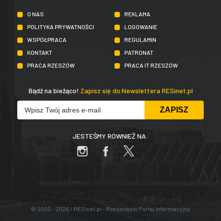
O NAS
REKLAMA
POLITYKA PRYWATNOŚCI
LOGOWANIE
WSPÓŁPRACA
REGULAMIN
KONTAKT
PATRONAT
PRACA RZESZÓW
PRACA IT RZESZÓW
Bądź na bieżąco!
Zapisz się do Newslettera RESinet.pl
JESTEŚMY RÓWNIEŻ NA:
© 2000 - 2026 / RESinet.pl - Rzeszowski Portal Informacyjny