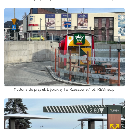
McDonald's przy ul. Dębickiej 1 w Rzeszowie / fot. RESinet.pl