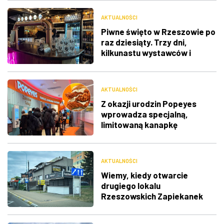
AKTUALNOŚCI
Piwne święto w Rzeszowie po
raz dziesiąty. Trzy dni,
kilkunastu wystawców i
muzyka na żywo
AKTUALNOŚCI
Z okazji urodzin Popeyes
wprowadza specjalną,
limitowaną kanapkę
AKTUALNOŚCI
Wiemy, kiedy otwarcie
drugiego lokalu
Rzeszowskich Zapiekanek