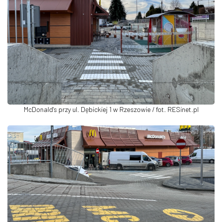
McDonald's przy ul. Dębickiej 1 w Rzeszowie / fot. RESinet.pl