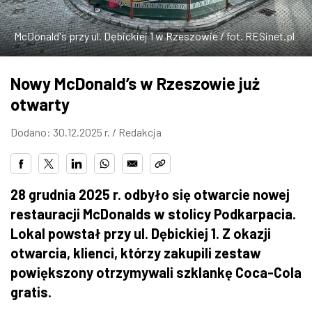
ZDJĘCIA
McDonald's przy ul. Dębickiej 1 w Rzeszowie / fot. RESinet.pl
W RZESZOWIE
Nowy McDonald’s w Rzeszowie już
otwarty
Dodano: 30.12.2025 r. /
Redakcja
28 grudnia 2025 r. odbyło się otwarcie nowej
restauracji McDonalds w stolicy Podkarpacia.
Lokal powstał przy ul. Dębickiej 1. Z okazji
otwarcia, klienci, którzy zakupili zestaw
powiększony otrzymywali szklankę Coca-Cola
gratis.