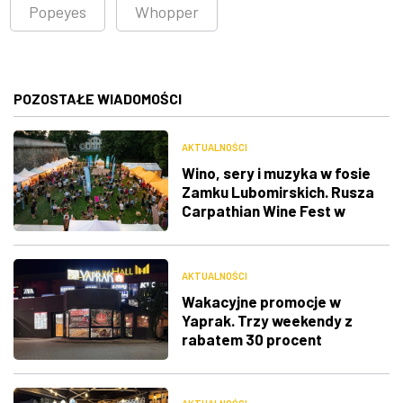
Popeyes
Whopper
POZOSTAŁE WIADOMOŚCI
AKTUALNOŚCI
Wino, sery i muzyka w fosie
Zamku Lubomirskich. Rusza
Carpathian Wine Fest w
Rzeszowie
AKTUALNOŚCI
Wakacyjne promocje w
Yaprak. Trzy weekendy z
rabatem 30 procent