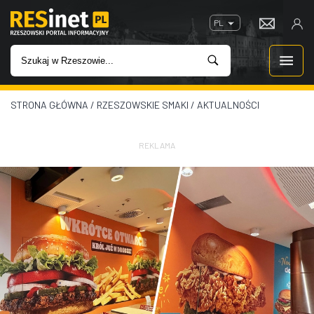
PL
STRONA GŁÓWNA
/
RZESZOWSKIE SMAKI
/
AKTUALNOŚCI
WIADOMOŚCI
INWESTYCJE
REKLAMA
IMPREZY
ROZRYWKA
W KINACH
GASTRONOMIA