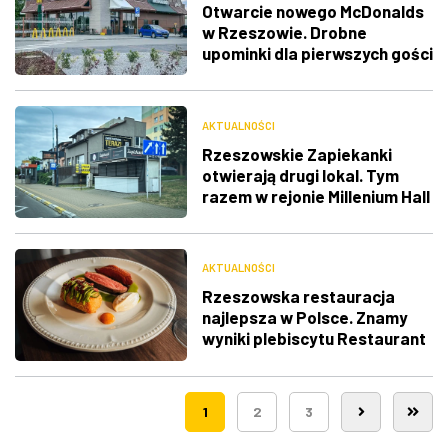
Otwarcie nowego McDonalds
w Rzeszowie. Drobne
upominki dla pierwszych gości
AKTUALNOŚCI
Rzeszowskie Zapiekanki
otwierają drugi lokal. Tym
razem w rejonie Millenium Hall
AKTUALNOŚCI
Rzeszowska restauracja
najlepsza w Polsce. Znamy
wyniki plebiscytu Restaurant
Week
1
2
3