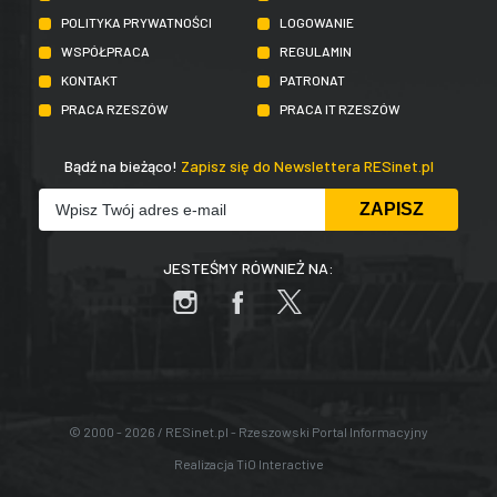
POLITYKA PRYWATNOŚCI
LOGOWANIE
WSPÓŁPRACA
REGULAMIN
KONTAKT
PATRONAT
PRACA RZESZÓW
PRACA IT RZESZÓW
Bądź na bieżąco!
Zapisz się do Newslettera RESinet.pl
JESTEŚMY RÓWNIEŻ NA:
© 2000 - 2026 / RESinet.pl - Rzeszowski Portal Informacyjny
Realizacja
TiO Interactive