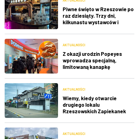
AKTUALNOŚCI
Piwne święto w Rzeszowie po
raz dziesiąty. Trzy dni,
kilkunastu wystawców i
muzyka na żywo
AKTUALNOŚCI
Z okazji urodzin Popeyes
wprowadza specjalną,
limitowaną kanapkę
AKTUALNOŚCI
Wiemy, kiedy otwarcie
drugiego lokalu
Rzeszowskich Zapiekanek
AKTUALNOŚCI