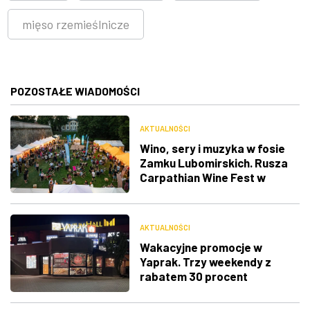
mięso rzemieślnicze
POZOSTAŁE WIADOMOŚCI
AKTUALNOŚCI
Wino, sery i muzyka w fosie
Zamku Lubomirskich. Rusza
Carpathian Wine Fest w
Rzeszowie
AKTUALNOŚCI
Wakacyjne promocje w
Yaprak. Trzy weekendy z
rabatem 30 procent