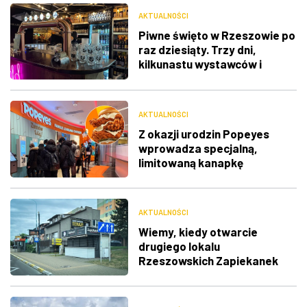
AKTUALNOŚCI
Piwne święto w Rzeszowie po
raz dziesiąty. Trzy dni,
kilkunastu wystawców i
muzyka na żywo
AKTUALNOŚCI
Z okazji urodzin Popeyes
wprowadza specjalną,
limitowaną kanapkę
AKTUALNOŚCI
Wiemy, kiedy otwarcie
drugiego lokalu
Rzeszowskich Zapiekanek