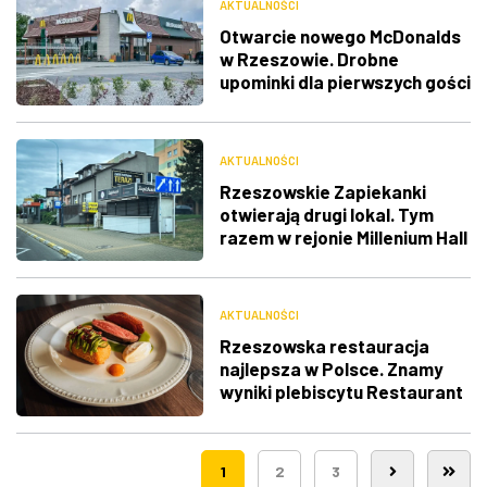
AKTUALNOŚCI
Otwarcie nowego McDonalds
w Rzeszowie. Drobne
upominki dla pierwszych gości
AKTUALNOŚCI
Rzeszowskie Zapiekanki
otwierają drugi lokal. Tym
razem w rejonie Millenium Hall
AKTUALNOŚCI
Rzeszowska restauracja
najlepsza w Polsce. Znamy
wyniki plebiscytu Restaurant
Week
1
2
3