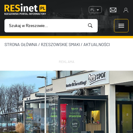
PL
STRONA GŁÓWNA
/
RZESZOWSKIE SMAKI
/
AKTUALNOŚCI
WIADOMOŚCI
INWESTYCJE
REKLAMA
IMPREZY
ROZRYWKA
W KINACH
GASTRONOMIA