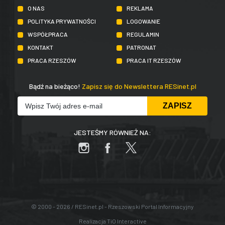
O NAS
REKLAMA
POLITYKA PRYWATNOŚCI
LOGOWANIE
WSPÓŁPRACA
REGULAMIN
KONTAKT
PATRONAT
PRACA RZESZÓW
PRACA IT RZESZÓW
Bądź na bieżąco!
Zapisz się do Newslettera RESinet.pl
JESTEŚMY RÓWNIEŻ NA:
© 2000 - 2026 / RESinet.pl - Rzeszowski Portal Informacyjny
Realizacja
TiO Interactive