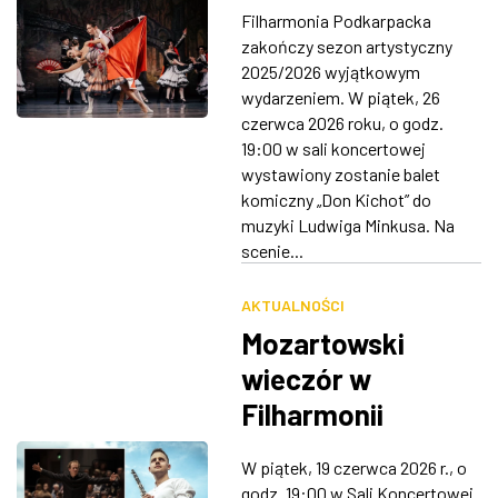
rozmachem. Na
Filharmonia Podkarpacka
scenie balet "Don
ZDJĘCIA
zakończy sezon artystyczny
Kichot"
2025/2026 wyjątkowym
W RZESZOWIE
wydarzeniem. W piątek, 26
czerwca 2026 roku, o godz.
19:00 w sali koncertowej
wystawiony zostanie balet
komiczny „Don Kichot” do
muzyki Ludwiga Minkusa. Na
scenie...
AKTUALNOŚCI
Mozartowski
wieczór w
Filharmonii
Podkarpackiej.
W piątek, 19 czerwca 2026 r., o
Zabrzmią „Don
godz. 19:00 w Sali Koncertowej