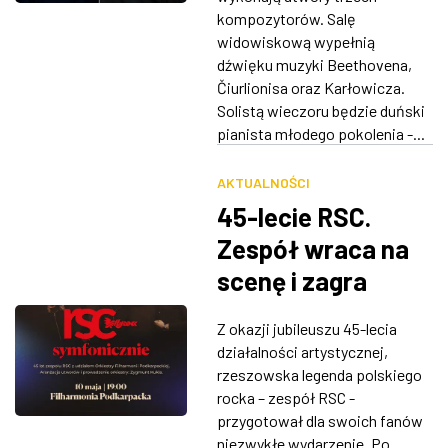
kompozytorów. Salę
widowiskową wypełnią
dźwięku muzyki Beethovena,
Čiurlionisa oraz Karłowicza.
Solistą wieczoru będzie duński
pianista młodego pokolenia -...
AKTUALNOŚCI
45-lecie RSC.
Zespół wraca na
scenę i zagra
swoje hity w
Z okazji jubileuszu 45-lecia
zupełnie nowych
działalności artystycznej,
aranżacjach
rzeszowska legenda polskiego
rocka – zespół RSC -
przygotował dla swoich fanów
niezwykłe wydarzenie. Po