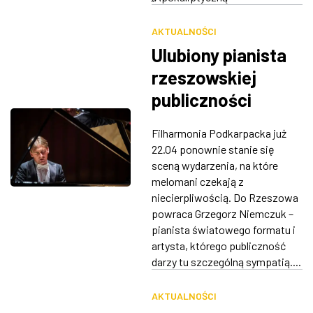
AKTUALNOŚCI
Ulubiony pianista
rzeszowskiej
publiczności
Grzegorz
Filharmonia Podkarpacka już
Niemczuk wraca
22.04 ponownie stanie się
do Rzeszowa już
sceną wydarzenia, na które
melomani czekają z
22 kwietnia. Tym
niecierpliwością. Do Rzeszowa
razem zagra na
powraca Grzegorz Niemczuk –
fortepianie Fazioli!
pianista światowego formatu i
artysta, którego publiczność
darzy tu szczególną sympatią....
AKTUALNOŚCI