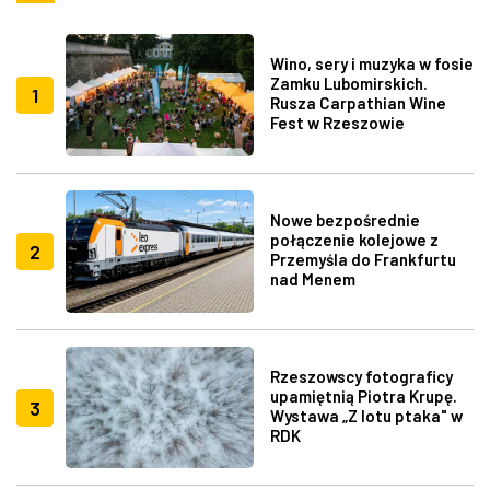
Wino, sery i muzyka w fosie
Zamku Lubomirskich.
1
Rusza Carpathian Wine
Fest w Rzeszowie
Nowe bezpośrednie
połączenie kolejowe z
2
Przemyśla do Frankfurtu
nad Menem
Rzeszowscy fotograficy
upamiętnią Piotra Krupę.
3
Wystawa „Z lotu ptaka" w
RDK