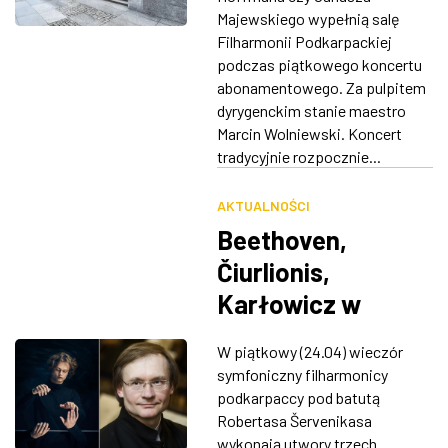
Majewskiego wypełnią salę
Filharmonii Podkarpackiej
podczas piątkowego koncertu
abonamentowego. Za pulpitem
dyrygenckim stanie maestro
Marcin Wolniewski. Koncert
tradycyjnie rozpocznie...
AKTUALNOŚCI
Beethoven,
Čiurlionis,
Karłowicz w
piątkowy wieczór
W piątkowy (24.04) wieczór
w Filharmonii
symfoniczny filharmonicy
Podkarpackiej
podkarpaccy pod batutą
Robertasa Šervenikasa
wykonają utwory trzech