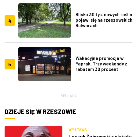
Blisko 30 tys. nowych roślin
4
pojawi się na rzeszowskich
Bulwarach
Wakacyjne promocje w
5
Yaprak. Trzy weekendy z
rabatem 30 procent
REKLAMA
DZIEJE SIĘ W RZESZOWIE
WYSTAWA
Leszek Żebrowski - plakaty