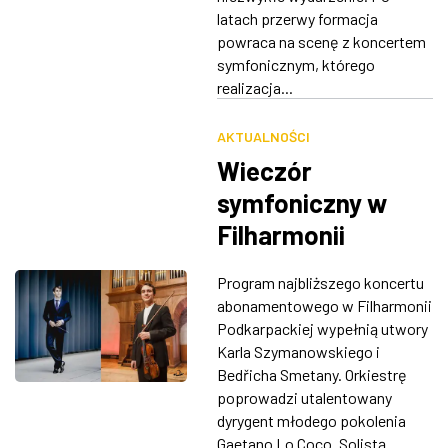
latach przerwy formacja
powraca na scenę z koncertem
symfonicznym, którego
realizacja...
AKTUALNOŚCI
Wieczór
symfoniczny w
Filharmonii
Podkarpackiej.
Program najbliższego koncertu
Zabrzmi muzyka
abonamentowego w Filharmonii
Szymanowskiego i
Podkarpackiej wypełnią utwory
Karla Szymanowskiego i
Smetany
Bedřicha Smetany. Orkiestrę
poprowadzi utalentowany
dyrygent młodego pokolenia
Gaetano Lo Coco. Solistą