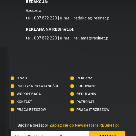
REDAKCJA:
Rzeszów
tel.:
607 872 220
| e-mail:
redakcja@resinet.pl
REKLAMA NA RESinet.pl:
tel.:
607 872 220
| e-mail:
reklama@resinet.pl
O NAS
REKLAMA
POLITYKA PRYWATNOŚCI
LOGOWANIE
WSPÓŁPRACA
REGULAMIN
KONTAKT
PATRONAT
PRACA RZESZÓW
PRACA IT RZESZÓW
Bądź na bieżąco!
Zapisz się do Newslettera RESinet.pl