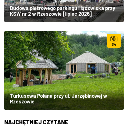
Budowa piętrowego parkingu i lądowiska przy
KSW nr 2 w Rzeszowie [lipiec 2026]
34
Turkusowa Polana przy ul. Jarzębinowej w
Rzeszowie
NAJCHĘTNIEJ CZYTANE