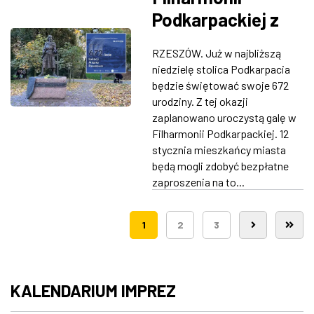
Podkarpackiej z
okazji 672. urodzin
RZESZÓW. Już w najbliższą
Rzeszowa
niedzielę stolica Podkarpacia
będzie świętować swoje 672
urodziny. Z tej okazji
zaplanowano uroczystą galę w
Filharmonii Podkarpackiej. 12
stycznia mieszkańcy miasta
będą mogli zdobyć bezpłatne
zaproszenia na to...
1
2
3
KALENDARIUM IMPREZ