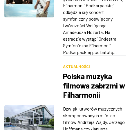
Giovanni”, Koncert
Filharmonii Podkarpackiej
odbędzie się koncert
klarnetowy i
symfoniczny poświęcony
„Jowiszowa”
twórczości Wolfganga
Amadeusza Mozarta. Na
estradzie wystąpi Orkiestra
Symfoniczna Filharmonii
Podkarpackiej pod batutą...
AKTUALNOŚCI
Polska muzyka
filmowa zabrzmi w
Filharmonii
Podkarpackiej
Dźwięki utworów muzycznych
skomponowanych m.in. do
filmów Andrzeja Wajdy, Jerzego
Hoffmana czy Janusza