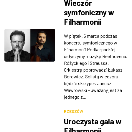
Wieczór
symfoniczny w
Filharmonii
Podkarpackiej. W
W piątek, 6 marca podczas
programie m.in.
koncertu symfonicznego w
koncert
Filharmonii Podkarpackiej
usłyszymy muzykę Beethovena,
skrzypcowy
Różyckiego i Straussa.
Beethovena
Orkiestrę poprowadzi Łukasz
Borowicz. Solistą wieczoru
będzie skrzypek Janusz
Wawrowski - uważany jest za
jednego z...
RZESZÓW
Uroczysta gala w
Filharmonii