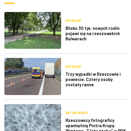
RZESZÓW
Blisko 30 tys. nowych roślin
pojawi się na rzeszowskich
Bulwarach
RZESZÓW
Trzy wypadki w Rzeszowie i
powiecie. Cztery osoby
zostały ranne
AKTUALNOŚCI
Rzeszowscy fotograficy
upamiętnią Piotra Krupę.
Wystawa „Z lotu ptaka" w RDK