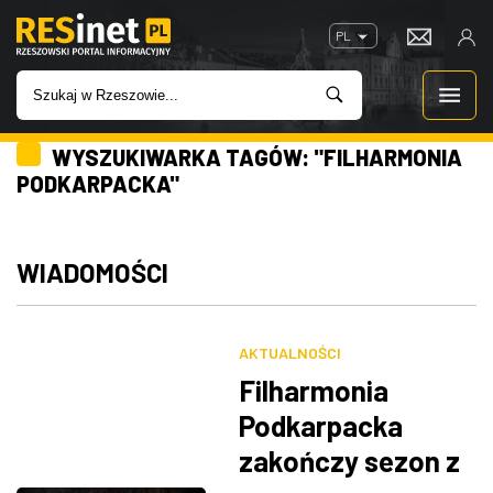
PL
WYSZUKIWARKA TAGÓW: "FILHARMONIA
WIADOMOŚCI
PODKARPACKA"
INWESTYCJE
WIADOMOŚCI
IMPREZY
ROZRYWKA
AKTUALNOŚCI
Filharmonia
W KINACH
Podkarpacka
zakończy sezon z
GASTRONOMIA