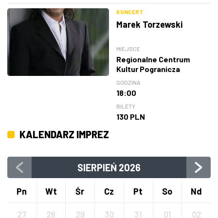
KONCERT
Marek Torzewski
MIEJSCE
Regionalne Centrum
Kultur Pogranicza
GODZINA
18:00
BILETY
130 PLN
KALENDARZ IMPREZ
SIERPIEŃ
2026
Pn
Wt
Śr
Cz
Pt
So
Nd
27
28
29
30
31
01
02