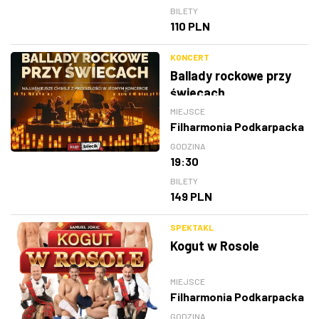
BILETY
110 PLN
KONCERT
Ballady rockowe przy
świecach
MIEJSCE
Filharmonia Podkarpacka
GODZINA
19:30
BILETY
149 PLN
SPEKTAKL
Kogut w Rosole
MIEJSCE
Filharmonia Podkarpacka
GODZINA