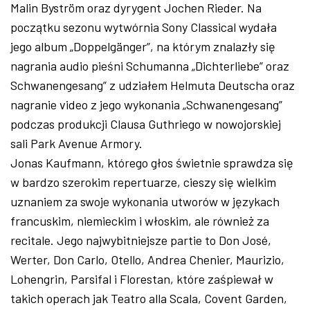
Malin Byström oraz dyrygent Jochen Rieder. Na
początku sezonu wytwórnia Sony Classical wydała
jego album „Doppelgänger”, na którym znalazły się
nagrania audio pieśni Schumanna „Dichterliebe” oraz
Schwanengesang” z udziałem Helmuta Deutscha oraz
nagranie video z jego wykonania „Schwanengesang”
podczas produkcji Clausa Guthriego w nowojorskiej
sali Park Avenue Armory.
Jonas Kaufmann, którego głos świetnie sprawdza się
w bardzo szerokim repertuarze, cieszy się wielkim
uznaniem za swoje wykonania utworów w językach
francuskim, niemieckim i włoskim, ale również za
recitale. Jego najwybitniejsze partie to Don José,
Werter, Don Carlo, Otello, Andrea Chenier, Maurizio,
Lohengrin, Parsifal i Florestan, które zaśpiewał w
takich operach jak Teatro alla Scala, Covent Garden,