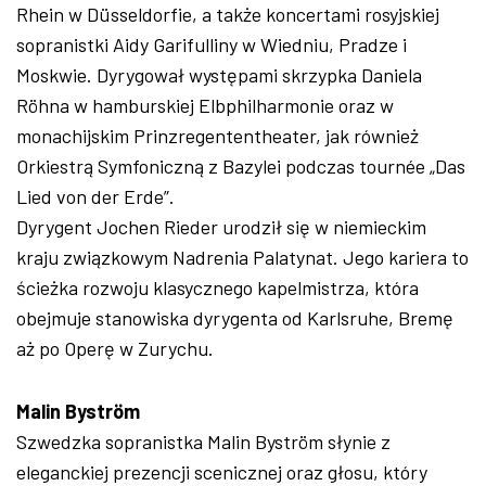
Rhein w Düsseldorfie, a także koncertami rosyjskiej
sopranistki Aidy Garifulliny w Wiedniu, Pradze i
Moskwie. Dyrygował występami skrzypka Daniela
Röhna w hamburskiej Elbphilharmonie oraz w
monachijskim Prinzregententheater, jak również
Orkiestrą Symfoniczną z Bazylei podczas tournée „Das
Lied von der Erde”.
Dyrygent Jochen Rieder urodził się w niemieckim
kraju związkowym Nadrenia Palatynat. Jego kariera to
ścieżka rozwoju klasycznego kapelmistrza, która
obejmuje stanowiska dyrygenta od Karlsruhe, Bremę
aż po Operę w Zurychu.
Malin Byström
Szwedzka sopranistka Malin Byström słynie z
eleganckiej prezencji scenicznej oraz głosu, który