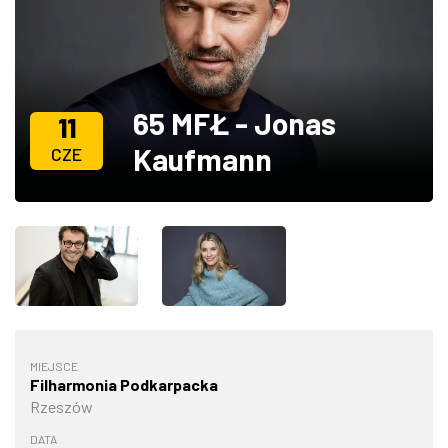
ZDJĘCIA
W RZESZOWIE
65 MFŁ - Jonas
11
Kaufmann
CZE
MIEJSCE
Filharmonia Podkarpacka
Rzeszów
DATA