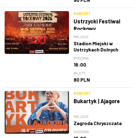
KONCERT
Ustrzycki Festiwal
Rockowy
MIEJSCE
Stadion Miejski w
Ustrzykach Dolnych
GODZINA
16:00
BILETY
80 PLN
KONCERT
Bukartyk | Ajagore
MIEJSCE
Zagroda Chryszczata
GODZINA