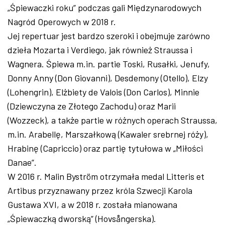
„Śpiewaczki roku” podczas gali Międzynarodowych
Nagród Operowych w 2018 r.
Jej repertuar jest bardzo szeroki i obejmuje zarówno
dzieła Mozarta i Verdiego, jak również Straussa i
Wagnera. Śpiewa m.in. partie Toski, Rusałki, Jenufy,
Donny Anny (Don Giovanni), Desdemony (Otello), Elzy
(Lohengrin), Elżbiety de Valois (Don Carlos), Minnie
(Dziewczyna ze Złotego Zachodu) oraz Marii
(Wozzeck), a także partie w różnych operach Straussa,
m.in. Arabellę, Marszałkową (Kawaler srebrnej róży),
Hrabinę (Capriccio) oraz partię tytułowa w „Miłości
Danae”.
W 2016 r. Malin Byström otrzymała medal Litteris et
Artibus przyznawany przez króla Szwecji Karola
Gustawa XVI, a w 2018 r. została mianowana
„Śpiewaczką dworską” (Hovsångerska).