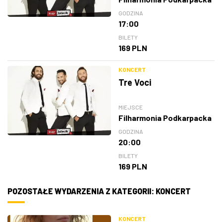
GODZINA
17:00
BILETY
169 PLN
KONCERT
Tre Voci
MIEJSCE
Filharmonia Podkarpacka
GODZINA
20:00
BILETY
169 PLN
POZOSTAŁE WYDARZENIA Z KATEGORII: KONCERT
KONCERT