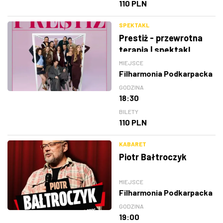
110 PLN
SPEKTAKL
Prestiż - przewrotna
terapia | spektakl
MIEJSCE
Filharmonia Podkarpacka
GODZINA
18:30
BILETY
110 PLN
KABARET
Piotr Bałtroczyk
MIEJSCE
Filharmonia Podkarpacka
GODZINA
19:00