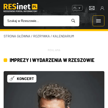
PL
STRONA GŁÓWNA
/
ROZRYWKA
/
KALENDARIUM
WIADOMOŚCI
INWESTYCJE
REKLAMA
IMPREZY I WYDARZENIA W RZESZOWIE
IMPREZY
ROZRYWKA
KONCERT
W KINACH
GASTRONOMIA