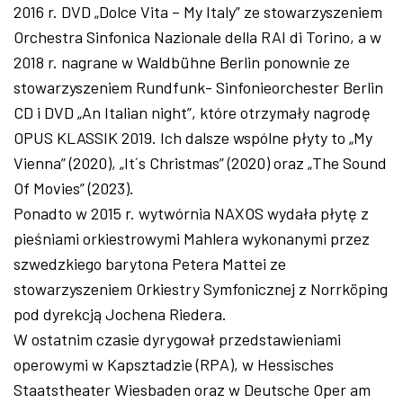
2016 r. DVD „Dolce Vita – My Italy” ze stowarzyszeniem
Orchestra Sinfonica Nazionale della RAI di Torino, a w
2018 r. nagrane w Waldbühne Berlin ponownie ze
stowarzyszeniem Rundfunk- Sinfonieorchester Berlin
CD i DVD „An Italian night”, które otrzymały nagrodę
OPUS KLASSIK 2019. Ich dalsze wspólne płyty to „My
Vienna” (2020), „It´s Christmas” (2020) oraz „The Sound
Of Movies” (2023).
Ponadto w 2015 r. wytwórnia NAXOS wydała płytę z
pieśniami orkiestrowymi Mahlera wykonanymi przez
szwedzkiego barytona Petera Mattei ze
stowarzyszeniem Orkiestry Symfonicznej z Norrköping
pod dyrekcją Jochena Riedera.
W ostatnim czasie dyrygował przedstawieniami
operowymi w Kapsztadzie (RPA), w Hessisches
Staatstheater Wiesbaden oraz w Deutsche Oper am