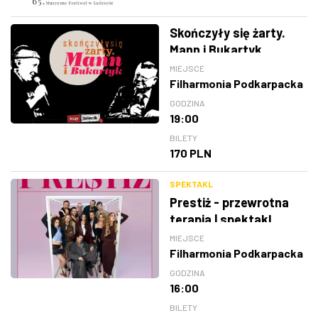
Skończyły się żarty.
Mann i Bukartyk
MIEJSCE
Filharmonia Podkarpacka
GODZINA
19:00
BILETY
170 PLN
SPEKTAKL
Prestiż - przewrotna
terapia | spektakl
MIEJSCE
Filharmonia Podkarpacka
GODZINA
16:00
BILETY