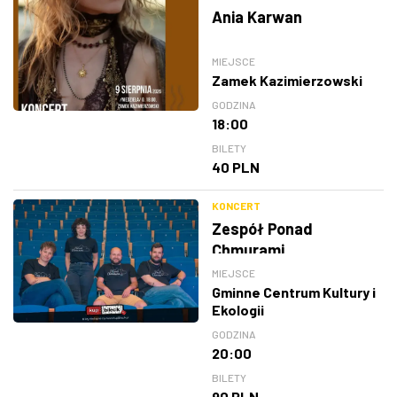
Ania Karwan
MIEJSCE
Zamek Kazimierzowski
GODZINA
18:00
BILETY
40 PLN
KONCERT
Zespół Ponad
Chmurami
MIEJSCE
Gminne Centrum Kultury i
Ekologii
GODZINA
20:00
BILETY
90 PLN