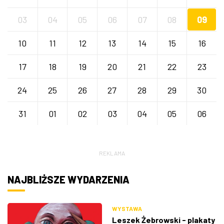
03
04
05
06
07
08
09
10
11
12
13
14
15
16
17
18
19
20
21
22
23
24
25
26
27
28
29
30
31
01
02
03
04
05
06
REKLAMA
NAJBLIŻSZE WYDARZENIA
WYSTAWA
Leszek Żebrowski - plakaty