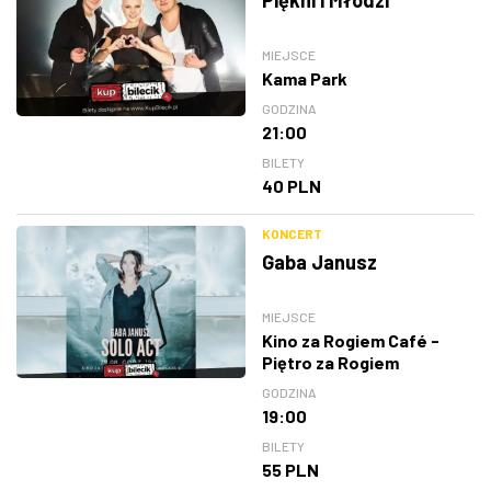
MIEJSCE
Kama Park
GODZINA
21:00
BILETY
40 PLN
KONCERT
Gaba Janusz
MIEJSCE
Kino za Rogiem Café -
Piętro za Rogiem
GODZINA
19:00
BILETY
55 PLN