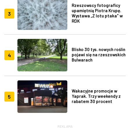
Rzeszowscy fotograficy
upamiętnią Piotra Krupę.
3
Wystawa „Z lotu ptaka" w
RDK
Blisko 30 tys. nowych roślin
4
pojawi się na rzeszowskich
Bulwarach
Wakacyjne promocje w
5
Yaprak. Trzy weekendy z
rabatem 30 procent
REKLAMA