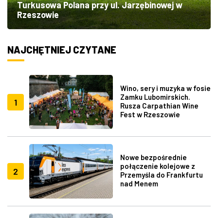
Turkusowa Polana przy ul. Jarzębinowej w
Rzeszowie
NAJCHĘTNIEJ CZYTANE
Wino, sery i muzyka w fosie
Zamku Lubomirskich.
1
Rusza Carpathian Wine
Fest w Rzeszowie
Nowe bezpośrednie
połączenie kolejowe z
2
Przemyśla do Frankfurtu
nad Menem