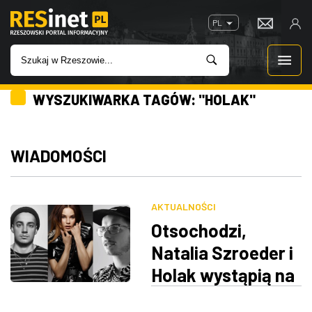
PL
WYSZUKIWARKA TAGÓW: "HOLAK"
WIADOMOŚCI
INWESTYCJE
WIADOMOŚCI
IMPREZY
AKTUALNOŚCI
ROZRYWKA
Otsochodzi,
Natalia Szroeder i
W KINACH
Holak wystąpią na
skwerze Millenium
GASTRONOMIA