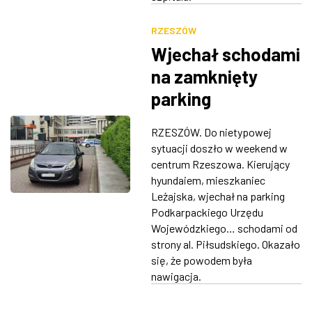
RZESZÓW
Wjechał schodami
na zamknięty
parking
Podkarpackiego
RZESZÓW. Do nietypowej
Urzędu
sytuacji doszło w weekend w
Wojewódzkiego
centrum Rzeszowa. Kierujący
hyundaiem, mieszkaniec
Leżajska, wjechał na parking
Podkarpackiego Urzędu
Wojewódzkiego… schodami od
strony al. Piłsudskiego. Okazało
się, że powodem była
nawigacja.