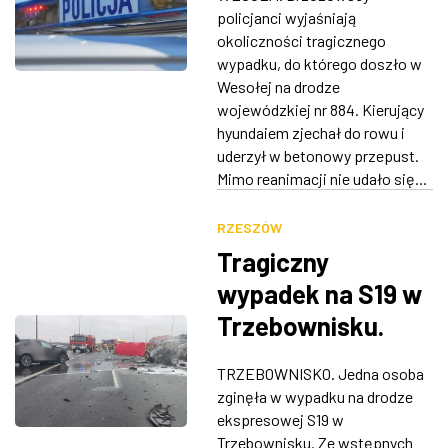
policjanci wyjaśniają
ZDJĘCIA
okoliczności tragicznego
wypadku, do którego doszło w
W RZESZOWIE
Wesołej na drodze
wojewódzkiej nr 884. Kierujący
hyundaiem zjechał do rowu i
uderzył w betonowy przepust.
Mimo reanimacji nie udało się...
RZESZÓW
Tragiczny
wypadek na S19 w
Trzebownisku.
Auto stanęło w
TRZEBOWNISKO. Jedna osoba
ogniu, jedna osoba
zginęła w wypadku na drodze
nie żyje
ekspresowej S19 w
Trzebownisku. Ze wstępnych