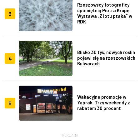
Rzeszowscy fotograficy
upamiętnią Piotra Krupę.
3
Wystawa „Z lotu ptaka" w
RDK
Blisko 30 tys. nowych roślin
4
pojawi się na rzeszowskich
Bulwarach
Wakacyjne promocje w
5
Yaprak. Trzy weekendy z
rabatem 30 procent
REKLAMA