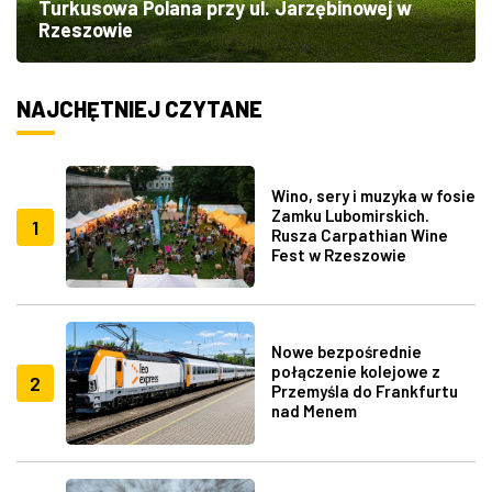
Turkusowa Polana przy ul. Jarzębinowej w
Rzeszowie
NAJCHĘTNIEJ CZYTANE
Wino, sery i muzyka w fosie
Zamku Lubomirskich.
1
Rusza Carpathian Wine
Fest w Rzeszowie
Nowe bezpośrednie
połączenie kolejowe z
2
Przemyśla do Frankfurtu
nad Menem