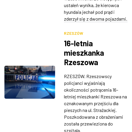
ustaleń wynika, że kierowca
hyundaia jechał pod prąd i
zderzył się z dwoma pojazdami.
RZESZÓW
16-letnia
mieszkanka
Rzeszowa
potrącona na
RZESZÓW. Rzeszowscy
przejściu dla
policjanci wyjaśniają
pieszych
okoliczności potrącenia 16-
letniej mieszkanki Rzeszowa na
oznakowanym przejściu dla
pieszych na ul. Strażackiej.
Poszkodowana z obrażeniami
została przewieziona do
szpitala.