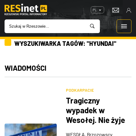
PL
WYSZUKIWARKA TAGÓW: "HYUNDAI"
WIADOMOŚCI
INWESTYCJE
WIADOMOŚCI
IMPREZY
PODKARPACIE
ROZRYWKA
Tragiczny
wypadek w
W KINACH
Wesołej. Nie żyje
78-letnia kobieta
GASTRONOMIA
WESOŁA. Brzozowscy