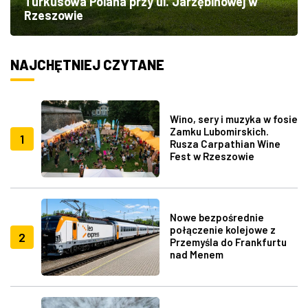
Turkusowa Polana przy ul. Jarzębinowej w
Rzeszowie
NAJCHĘTNIEJ CZYTANE
Wino, sery i muzyka w fosie
Zamku Lubomirskich.
1
Rusza Carpathian Wine
Fest w Rzeszowie
Nowe bezpośrednie
połączenie kolejowe z
2
Przemyśla do Frankfurtu
nad Menem