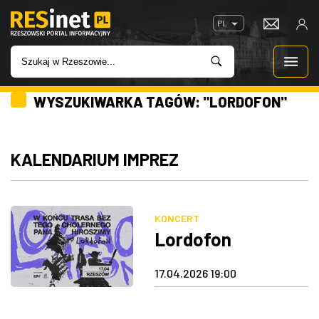
PL
WYSZUKIWARKA TAGÓW: "LORDOFON"
WIADOMOŚCI
INWESTYCJE
KALENDARIUM IMPREZ
IMPREZY
KONCERT
ROZRYWKA
Lordofon
W KINACH
17.04.2026 19:00
GASTRONOMIA