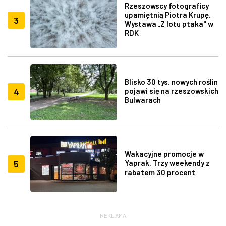
Rzeszowscy fotograficy
upamiętnią Piotra Krupę.
3
Wystawa „Z lotu ptaka" w
RDK
Blisko 30 tys. nowych roślin
4
pojawi się na rzeszowskich
Bulwarach
Wakacyjne promocje w
5
Yaprak. Trzy weekendy z
rabatem 30 procent
REKLAMA