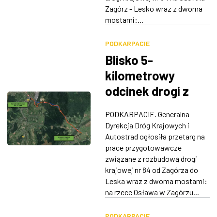
Zagórz - Lesko wraz z dwoma
mostami:...
PODKARPACIE
Blisko 5-
kilometrowy
odcinek drogi z
Zagórza do Leska
PODKARPACIE. Generalna
zostanie
Dyrekcja Dróg Krajowych i
wyremontowany
Autostrad ogłosiła przetarg na
prace przygotowawcze
związane z rozbudową drogi
krajowej nr 84 od Zagórza do
Leska wraz z dwoma mostami:
na rzece Osława w Zagórzu...
PODKARPACIE