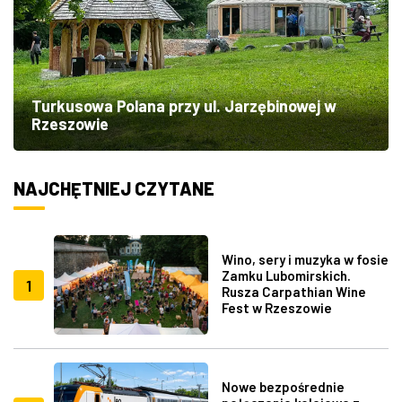
Turkusowa Polana przy ul. Jarzębinowej w
Rzeszowie
NAJCHĘTNIEJ CZYTANE
Wino, sery i muzyka w fosie
Zamku Lubomirskich.
1
Rusza Carpathian Wine
Fest w Rzeszowie
Nowe bezpośrednie