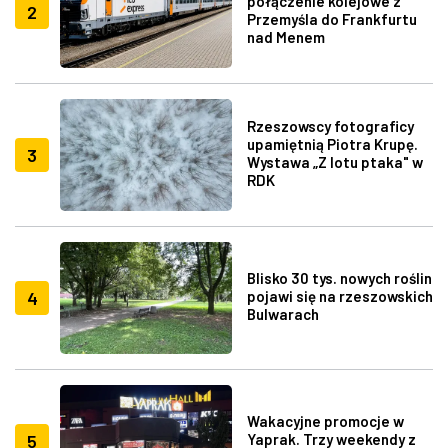
połączenie kolejowe z
2
Przemyśla do Frankfurtu
nad Menem
Rzeszowscy fotograficy
upamiętnią Piotra Krupę.
3
Wystawa „Z lotu ptaka" w
RDK
Blisko 30 tys. nowych roślin
4
pojawi się na rzeszowskich
Bulwarach
Wakacyjne promocje w
5
Yaprak. Trzy weekendy z