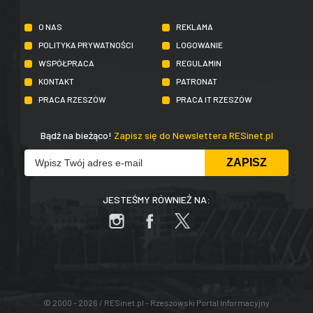
O NAS
REKLAMA
POLITYKA PRYWATNOŚCI
LOGOWANIE
WSPÓŁPRACA
REGULAMIN
KONTAKT
PATRONAT
PRACA RZESZÓW
PRACA IT RZESZÓW
Bądź na bieżąco!
Zapisz się do Newslettera RESinet.pl
JESTEŚMY RÓWNIEŻ NA:
© 2000 - 2026 / RESinet.pl - Rzeszowski Portal Informacyjny