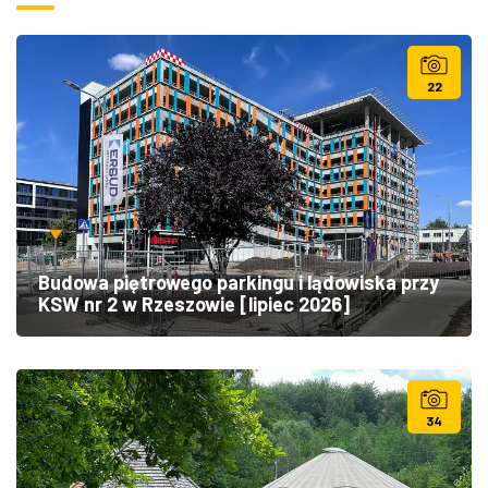
22
Budowa piętrowego parkingu i lądowiska przy
KSW nr 2 w Rzeszowie [lipiec 2026]
34