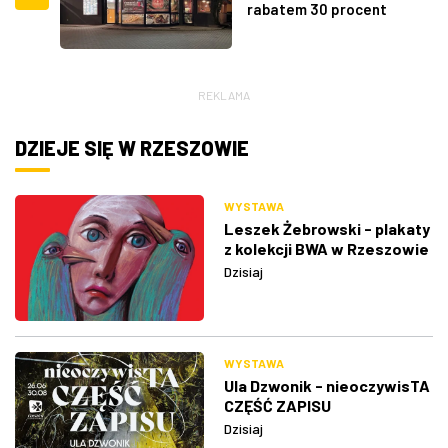
rabatem 30 procent
REKLAMA
DZIEJE SIĘ W RZESZOWIE
WYSTAWA
Leszek Żebrowski - plakaty
z kolekcji BWA w Rzeszowie
Dzisiaj
WYSTAWA
Ula Dzwonik - nieoczywisTA
CZĘŚĆ ZAPISU
Dzisiaj