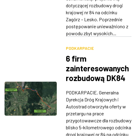
dotyczącej rozbudowy drogi
krajowej nr 84 na odcinku
Zagórz – Lesko. Poprzednie
postępowanie unieważniono z
powodu zbyt wysokich...
PODKARPACIE
6 firm
zainteresowanych
rozbudową DK84
na odcinku Zagórz
PODKARPACIE. Generalna
- Lesko
Dyrekcja Dróg Krajowych i
Autostrad otworzyła oferty w
przetargu na prace
przygotowawcze dla rozbudowy
blisko 5-kilometrowego odcinka
drogi krajowej nr 84 na odcinku