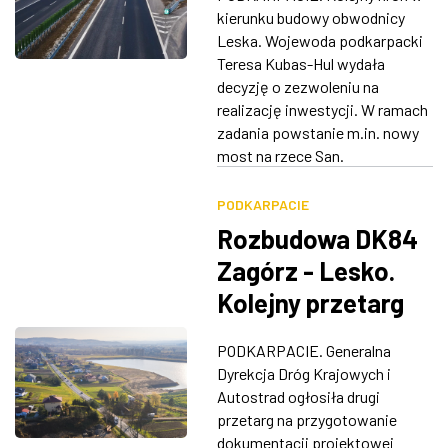
kierunku budowy obwodnicy
ZDJĘCIA
Leska. Wojewoda podkarpacki
Teresa Kubas-Hul wydała
W RZESZOWIE
decyzję o zezwoleniu na
realizację inwestycji. W ramach
zadania powstanie m.in. nowy
most na rzece San.
PODKARPACIE
Rozbudowa DK84
Zagórz - Lesko.
Kolejny przetarg
na dokumentację
PODKARPACIE. Generalna
projektową
Dyrekcja Dróg Krajowych i
Autostrad ogłosiła drugi
przetarg na przygotowanie
dokumentacji projektowej