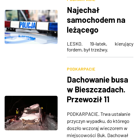
Najechał
samochodem na
leżącego
mężczyzna. 58-
LESKO. 19-latek, kierujący
latek zginął na
fordem, był trzeźwy.
miejscu
PODKARPACIE
Dachowanie busa
w Bieszczadach.
Przewoził 11
pasażerów
PODKARPACIE. Trwa ustalanie
przyczyn wypadku, do którego
doszło wczoraj wieczorem w
miejscowości Buk. Dachował