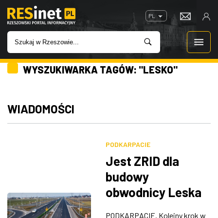
PL
WYSZUKIWARKA TAGÓW: "LESKO"
WIADOMOŚCI
INWESTYCJE
WIADOMOŚCI
IMPREZY
PODKARPACIE
ROZRYWKA
Jest ZRID dla
budowy
W KINACH
obwodnicy Leska
GASTRONOMIA
PODKARPACIE. Kolejny krok w